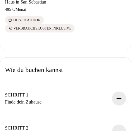
Haus in San Sebastian
495 €
/
Monat
savings
OHNE KAUTION
euro
VERBRAUCHSKOSTEN INKLUSIVE
Wie du buchen kannst
SCHRITT 1
Finde dein Zuhause
100% Online-Buchungsprozess.
Verifizierte Wohnungen und Vermieter.
Du erhältst alle notwendigen Informationen im Voraus.
SCHRITT 2