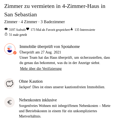
Zimmer zu vermieten in 4-Zimmer-Haus in
San Sebastian
Zimmer
4
Zimmer
3
Badezimmer
visibility
favorite
person
3197
Aufrufe
173
Mal als Favorit gespeichert
135
Interessierte
ios_share
51
male geteilt
Immobilie überprüft von Spotahome
Überprüft am
27 Aug. 2021
Unser Team hat das Haus überprüft, um sicherzustellen, dass
du genau das bekommst, was du in der Anzeige siehst.
Mehr über die Verifizierung
Ohne Kaution
Jackpot! Dies ist eines unserer kautionsfreien Immobilien.
Nebenkosten inklusive
euro
Sorgenfreies Wohnen mit inbegriffenen Nebenkosten – Miete
und Betriebskosten in einem für ein unkompliziertes
Mietverhältnis.