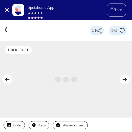
Spotahome App
Öffnen
51
173
ÜBERPRÜFT
Bilder
Karte
Weitere Zimmer