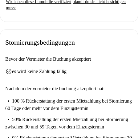
Wir haben diese Immobilie verifiziert, damit du sie nicht besichtigen
musst
Stornierungsbedingungen
Bevor der Vermieter die Buchung akzeptiert
check_circle
es wird keine Zahlung fällig
Nachdem der vermieter die buchung akzeptiert hat:
100 % Rückerstattung der ersten Mietzahlung
bei Stornierung
60 Tage oder mehr vor dem Einzugstermin
50% Rückerstattung der ersten Mietzahlung
bei Stornierung
zwischen 30 und 59 Tagen vor dem Einzugstermin
0% Rückerstattung der ersten Mietzahlung
bei Stornierung 29