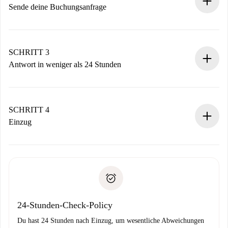
Sende deine Buchungsanfrage
Sende grundlegende Informationen zu deinem Profil und
deiner Zahlungsmethode.
Denk daran, dass wir dich erst belasten, wenn der
SCHRITT 3
Vermieter zustimmt.
Antwort in weniger als 24 Stunden
Der Vermieter hat bis zu 24 Stunden Zeit zu bestätigen.
Sobald die Buchung akzeptiert ist, belasten wir dich und
stellen den Kontakt her.
SCHRITT 4
Wenn der Vermieter ablehnen muss, entstehen keine
Einzug
Kosten und wir schlagen Alternativen vor.
Kläre mit dem Vermieter die Ankunftsdetails,
Benötigte Dokumente bei „
Spotahome plus
“-Objekten.
Schlüsselübergabe usw.
Personalausweis oder Reisepass
Spotahome überweist die erste Zahlung nur, wenn du keine
Zahlungsfähigkeitsnachweis
Probleme meldest.
Bankeinzug
24-Stunden-Check-Policy
Du hast 24 Stunden nach Einzug, um wesentliche Abweichungen