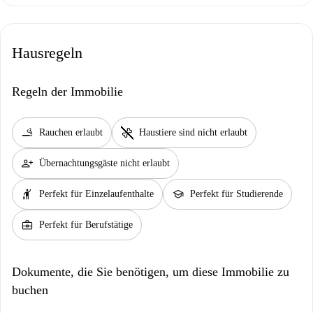
Hausregeln
Regeln der Immobilie
smoking_rooms
pet_supplies
Rauchen erlaubt
Haustiere sind nicht erlaubt
person_add
Übernachtungsgäste nicht erlaubt
hail
school
Perfekt für Einzelaufenthalte
Perfekt für Studierende
business_center
Perfekt für Berufstätige
Dokumente, die Sie benötigen, um diese Immobilie zu
buchen