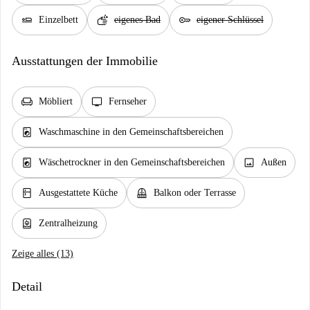
airline_seat_flat
soap
key
Einzelbett
eigenes Bad
eigener Schlüssel
Ausstattungen der Immobilie
chair
tv
Möbliert
Fernseher
local_laundry_service
Waschmaschine in den Gemeinschaftsbereichen
local_laundry_service
image
Wäschetrockner in den Gemeinschaftsbereichen
Außen
kitchen
balcony
Ausgestattete Küche
Balkon oder Terrasse
water_heater
Zentralheizung
Zeige alles (13)
Detail