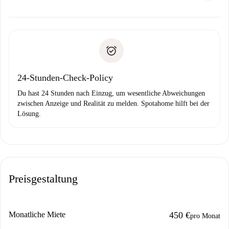
Kosten und wir schlagen Alternativen vor.
Kläre mit dem Vermieter die Ankunftsdetails,
Benötigte Dokumente bei „
Spotahome plus
“-Objekten.
Schlüsselübergabe usw.
Personalausweis oder Reisepass
Spotahome überweist die erste Zahlung nur, wenn du keine
Zahlungsfähigkeitsnachweis
Probleme meldest.
Bankeinzug
24-Stunden-Check-Policy
Du hast 24 Stunden nach Einzug, um wesentliche Abweichungen
zwischen Anzeige und Realität zu melden. Spotahome hilft bei der
Lösung.
Preisgestaltung
Monatliche Miete
450 €
pro Monat