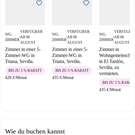
VERFÜGBAR
VERFÜGBAR
VERFÜGBA
WG-
WG-
WG-
AB 06
AB 06
AB 06
■
■
■
ZIMMER
ZIMMER
ZIMMER
AUGUST
AUGUST
AUGUST
Zimmer in einer 5-
Zimmer in einer 5-
Zimmer in
Zimmer-WG in
Zimmer-WG in
Wohngemeinschaf
Triana, Sevilla.
Triana, Sevilla.
in El Tardón,
Sevilla, zu
BIS ZU 5 % RABATT
BIS ZU 5 % RABATT
vermieten.
420 €
/
Monat
435 €
/
Monat
BIS ZU 5 % RABAT
435 €
/
Monat
Wie du buchen kannst