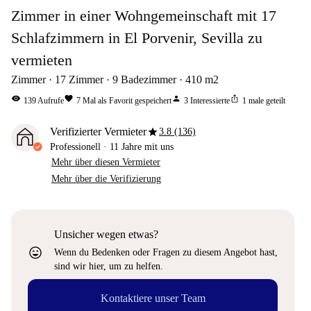
Zimmer in einer Wohngemeinschaft mit 17
Schlafzimmern in El Porvenir, Sevilla zu
vermieten
Zimmer
17
Zimmer
9
Badezimmer
410
m2
visibility
favorite
person
ios_share
139
Aufrufe
7
Mal als Favorit gespeichert
3
Interessierte
1
male geteilt
star
Verifizierter Vermieter
3.8 (136)
Professionell
·
11 Jahre
mit uns
Mehr über diesen Vermieter
Mehr über die Verifizierung
Unsicher wegen etwas?
sentiment_very_satisfied
Wenn du Bedenken oder Fragen zu diesem Angebot hast,
sind wir hier, um zu helfen.
Kontaktiere unser Team