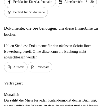
hail
calendar_month
Perfekt für Einzelaufenthalte
Altersbereich: 18 - 30
school
Perfekt für Studierende
Dokumente, die Sie benötigen, um diese Immobilie zu
buchen
Halten Sie diese Dokumente für den nächsten Schritt Ihrer
Bewerbung bereit. Ohne diese kann die Buchung nicht
abgeschlossen werden.
description
description
Ausweis
Reisepass
Vertragsart
Monatlich
Du zahlst die Miete für jeden Kalendermonat deiner Buchung,
einschließlich des Monats, in dem du einziehst und des Monats,