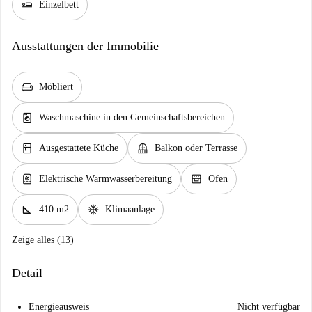
airline_seat_flat
Einzelbett
Ausstattungen der Immobilie
chair
Möbliert
local_laundry_service
Waschmaschine in den Gemeinschaftsbereichen
kitchen
balcony
Ausgestattete Küche
Balkon oder Terrasse
water_heater
oven_gen
Elektrische Warmwasserbereitung
Ofen
square_foot
ac_unit
410 m2
Klimaanlage
Zeige alles (13)
Detail
Energieausweis
Nicht verfügbar