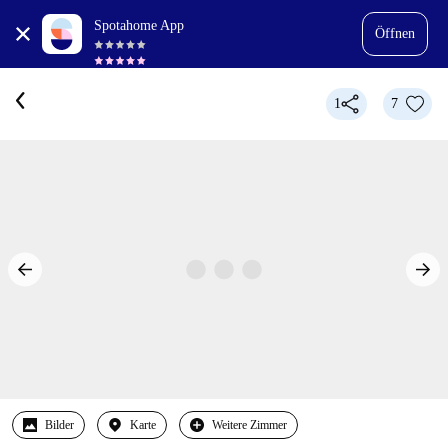
Spotahome App
Öffnen
1
7
Bilder
Karte
Weitere Zimmer