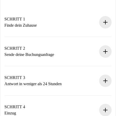
SCHRITT 1
Finde dein Zuhause
100% Online-Buchungsprozess.
Verifizierte Wohnungen und Vermieter.
Du erhältst alle notwendigen Informationen im Voraus.
SCHRITT 2
Sende deine Buchungsanfrage
Sende grundlegende Informationen zu deinem Profil und
deiner Zahlungsmethode.
Denk daran, dass wir dich erst belasten, wenn der
SCHRITT 3
Vermieter zustimmt.
Antwort in weniger als 24 Stunden
Der Vermieter hat bis zu 24 Stunden Zeit zu bestätigen.
Sobald die Buchung akzeptiert ist, belasten wir dich und
stellen den Kontakt her.
SCHRITT 4
Wenn der Vermieter ablehnen muss, entstehen keine
Einzug