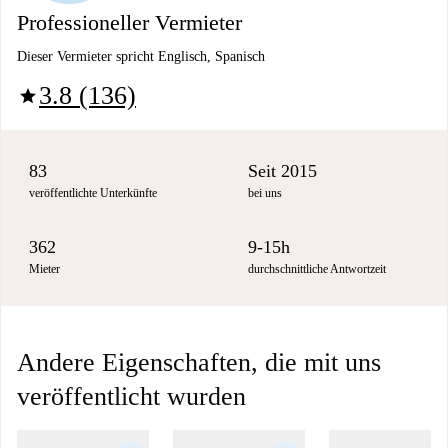
Professioneller Vermieter
Dieser Vermieter spricht Englisch, Spanisch
3.8 (136)
star
83
Seit 2015
veröffentlichte Unterkünfte
bei uns
362
9-15h
Mieter
durchschnittliche Antwortzeit
Andere Eigenschaften, die mit uns
veröffentlicht wurden