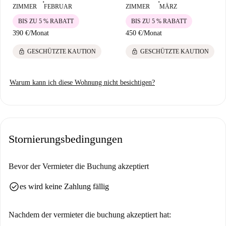
■
■
ZIMMER
FEBRUAR
ZIMMER
MÄRZ
Restaurant El Gato Azul zu schätzen wissen. Darüber hinaus sind
BIS ZU 5 % RABATT
BIS ZU 5 % RABATT
berühmte Sehenswürdigkeiten wie der Antiguo Cementerio de la Iglesia
390 €
/
Monat
450 €
/
Monat
de San Sebastián und die Glorieta de los Hermanos Machado bequem zu
Fuß erreichbar und bereichern den Alltag mit kulturellen Highlights.
lock
lock
GESCHÜTZTE KAUTION
GESCHÜTZTE KAUTION
Warum kann ich diese Wohnung nicht besichtigen?
Stornierungsbedingungen
Bevor der Vermieter die Buchung akzeptiert
check_circle
es wird keine Zahlung fällig
Nachdem der vermieter die buchung akzeptiert hat: