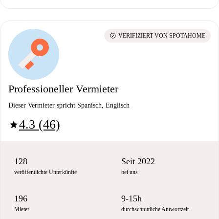
check_circle
VERIFIZIERT VON SPOTAHOME
Professioneller Vermieter
Dieser Vermieter spricht Spanisch, Englisch
4.3 (46)
star
128
Seit 2022
veröffentlichte Unterkünfte
bei uns
196
9-15h
Mieter
durchschnittliche Antwortzeit