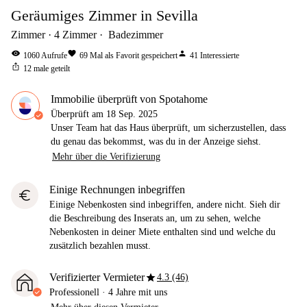
Geräumiges Zimmer in Sevilla
Zimmer
4
Zimmer
Badezimmer
visibility
favorite
person
1060
Aufrufe
69
Mal als Favorit gespeichert
41
Interessierte
ios_share
12
male geteilt
Immobilie überprüft von Spotahome
Überprüft am
18 Sep. 2025
Unser Team hat das Haus überprüft, um sicherzustellen, dass
du genau das bekommst, was du in der Anzeige siehst.
Mehr über die Verifizierung
Einige Rechnungen inbegriffen
euro
Einige Nebenkosten sind inbegriffen, andere nicht. Sieh dir
die Beschreibung des Inserats an, um zu sehen, welche
Nebenkosten in deiner Miete enthalten sind und welche du
zusätzlich bezahlen musst.
star
Verifizierter Vermieter
4.3 (46)
Professionell
·
4 Jahre
mit uns