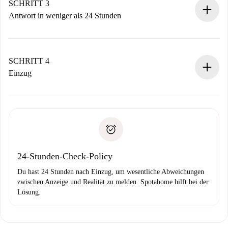
Denk daran, dass wir dich erst belasten, wenn der
SCHRITT 3
Vermieter zustimmt.
Antwort in weniger als 24 Stunden
Der Vermieter hat bis zu 24 Stunden Zeit zu bestätigen.
Sobald die Buchung akzeptiert ist, belasten wir dich und
stellen den Kontakt her.
SCHRITT 4
Wenn der Vermieter ablehnen muss, entstehen keine
Einzug
Kosten und wir schlagen Alternativen vor.
Kläre mit dem Vermieter die Ankunftsdetails,
Benötigte Dokumente bei „
Spotahome plus
“-Objekten.
Schlüsselübergabe usw.
Personalausweis oder Reisepass
Spotahome überweist die erste Zahlung nur, wenn du keine
Zahlungsfähigkeitsnachweis
Probleme meldest.
Bankeinzug
24-Stunden-Check-Policy
Du hast 24 Stunden nach Einzug, um wesentliche Abweichungen
zwischen Anzeige und Realität zu melden. Spotahome hilft bei der
Lösung.