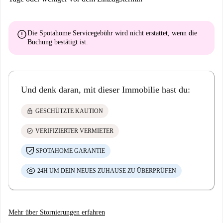
error
Die Spotahome Servicegebühr wird
nicht erstattet
, wenn die
Buchung bestätigt ist.
Und denk daran, mit dieser Immobilie hast du:
lock
GESCHÜTZTE KAUTION
check_circle
VERIFIZIERTER VERMIETER
SPOTAHOME GARANTIE
24H UM DEIN NEUES ZUHAUSE ZU ÜBERPRÜFEN
Mehr über Stornierungen erfahren