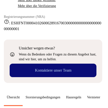
Mehr über diesen Vermieter
Mehr über die Verifizierung
Registrierungsnummer (NRA)
help
:
ESHFNT000041026000289167003000000000000000000
00000001
Unsicher wegen etwas?
sentiment_very_satisfied
Wenn du Bedenken oder Fragen zu diesem Angebot hast,
sind wir hier, um zu helfen.
Kontaktiere unser Team
Übersicht
Stornierungsbedingungen
Hausregeln
Vermieter
W