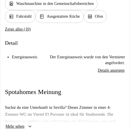
local_laundry_service
Waschmaschine in den Gemeinschaftsbereichen
elevator
kitchen
oven_gen
Fahrstuhl
Ausgestattete Küche
Ofen
Zeige alles (10)
Detail
Energieausweis
Der Energieausweis wurde von den Vermieter
angefordert.
Details anzeigen
Spotahomes Meinung
Suchst du eine Unterkunft in Sevilla? Dieses Zimmer in einer 4-
Zimmer-WG im Viertel El Porvenir ist ideal für Studierende. Die
Wohnung ist möbliert und verfügt über eine Klimaanlage, eine voll
keyboard_arrow_down
Mehr sehen
ausgestattete Küche mit Geschirrspüler, Backofen und Fernseher. WLAN