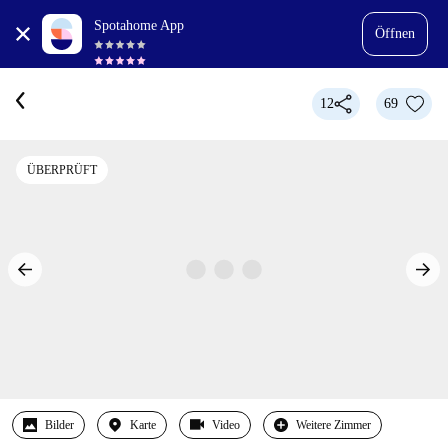
Spotahome App
Öffnen
12
69
ÜBERPRÜFT
Bilder
Karte
Video
Weitere Zimmer