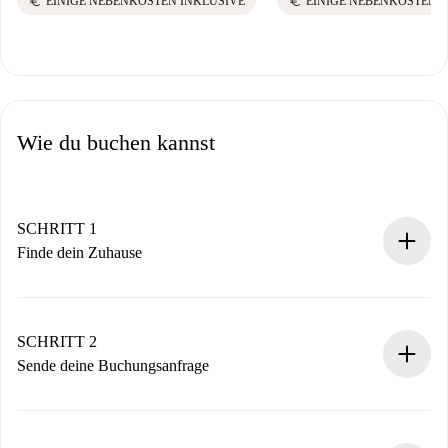
euro
euro
EINIGE NEBENKOSTEN INKLUSIVE
EINIGE NEBENKOSTEN 
Wie du buchen kannst
SCHRITT 1
Finde dein Zuhause
100% Online-Buchungsprozess.
Verifizierte Wohnungen und Vermieter.
Du erhältst alle notwendigen Informationen im Voraus.
SCHRITT 2
Sende deine Buchungsanfrage
Sende grundlegende Informationen zu deinem Profil und
deiner Zahlungsmethode.