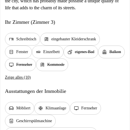
the city, which has probably made possible a unique quality of
life that adds to the charm of its streets.
Ihr Zimmer (Zimmer 3)
desk
dresser
Schreibtisch
eingebauter Kleiderschrank
window_closed
airline_seat_flat
soap
balcony
Fenster
Einzelbett
eigenes Bad
Balkon
tv
dresser
Fernseher
Kommode
Zeige alles (10)
Ausstattungen der Immobilie
chair
ac_unit
tv
Möbliert
Klimaanlage
Fernseher
dishwasher_gen
Geschirrspülmaschine