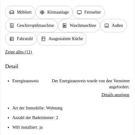
chair
ac_unit
tv
Möbliert
Klimaanlage
Fernseher
dishwasher_gen
local_laundry_service
image
Geschirrspülmaschine
Waschmaschine
Außen
elevator
kitchen
Fahrstuhl
Ausgestattete Küche
Zeige alles (11)
Detail
Energieausweis
Der Energieausweis wurde von den Vermieter
angefordert.
Details anzeigen
Art der Immobilie: Wohnung
Anzahl der Badezimmer: 2
Wifi installiert: ja