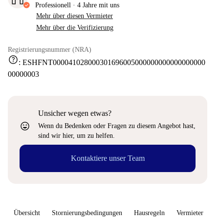
Professionell
·
4 Jahre
mit uns
Mehr über diesen Vermieter
Mehr über die Verifizierung
Registrierungsnummer (NRA)
help
:
ESHFNT000041028000301696005000000000000000000
00000003
Unsicher wegen etwas?
sentiment_very_satisfied
Wenn du Bedenken oder Fragen zu diesem Angebot hast,
sind wir hier, um zu helfen.
Kontaktiere unser Team
Übersicht
Stornierungsbedingungen
Hausregeln
Vermieter
W