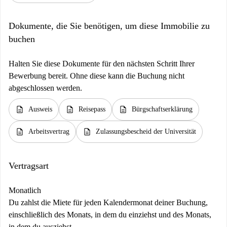
Dokumente, die Sie benötigen, um diese Immobilie zu
buchen
Halten Sie diese Dokumente für den nächsten Schritt Ihrer
Bewerbung bereit. Ohne diese kann die Buchung nicht
abgeschlossen werden.
description
description
description
Ausweis
Reisepass
Bürgschaftserklärung
description
description
Arbeitsvertrag
Zulassungsbescheid der Universität
Vertragsart
Monatlich
Du zahlst die Miete für jeden Kalendermonat deiner Buchung,
einschließlich des Monats, in dem du einziehst und des Monats,
in dem du ausziehst.