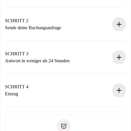
100% Online-Buchungsprozess.
Verifizierte Wohnungen und Vermieter.
Du erhältst alle notwendigen Informationen im Voraus.
SCHRITT 2
Sende deine Buchungsanfrage
Sende grundlegende Informationen zu deinem Profil und
deiner Zahlungsmethode.
Denk daran, dass wir dich erst belasten, wenn der
SCHRITT 3
Vermieter zustimmt.
Antwort in weniger als 24 Stunden
Der Vermieter hat bis zu 24 Stunden Zeit zu bestätigen.
Sobald die Buchung akzeptiert ist, belasten wir dich und
stellen den Kontakt her.
SCHRITT 4
Wenn der Vermieter ablehnen muss, entstehen keine
Einzug
Kosten und wir schlagen Alternativen vor.
Kläre mit dem Vermieter die Ankunftsdetails,
Benötigte Dokumente bei „
Spotahome plus
“-Objekten.
Schlüsselübergabe usw.
Personalausweis oder Reisepass
Spotahome überweist die erste Zahlung nur, wenn du keine
Zahlungsfähigkeitsnachweis
Probleme meldest.
Bankeinzug