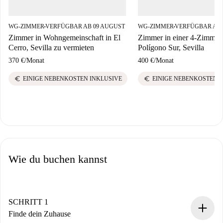
WG-ZIMMER
VERFÜGBAR AB 09 AUGUST
WG-ZIMMER
VERFÜGBAR AB 
■
■
Zimmer in Wohngemeinschaft in El
Zimmer in einer 4-Zimme
Cerro, Sevilla zu vermieten
Polígono Sur, Sevilla
370 €
/
Monat
400 €
/
Monat
euro
euro
EINIGE NEBENKOSTEN INKLUSIVE
EINIGE NEBENKOSTEN 
Wie du buchen kannst
SCHRITT 1
Finde dein Zuhause