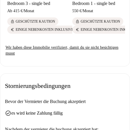
Bedroom 3 - single bed
Bedroom 1 - single bed
Ab
415 €
/
Monat
550 €
/
Monat
lock
lock
GESCHÜTZTE KAUTION
GESCHÜTZTE KAUTION
euro
euro
EINIGE NEBENKOSTEN INKLUSIVE
EINIGE NEBENKOSTEN INKL
Wir haben diese Immobilie verifiziert, damit du sie nicht besichtigen
musst
Stornierungsbedingungen
Bevor der Vermieter die Buchung akzeptiert
check_circle
es wird keine Zahlung fällig
Nachdem der vermieter die buchung akzeptiert hat: