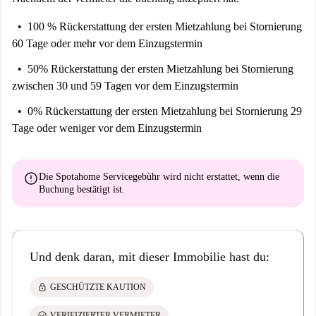
100 % Rückerstattung der ersten Mietzahlung
bei Stornierung
60 Tage oder mehr vor dem Einzugstermin
50% Rückerstattung der ersten Mietzahlung
bei Stornierung
zwischen 30 und 59 Tagen vor dem Einzugstermin
0% Rückerstattung der ersten Mietzahlung
bei Stornierung 29
Tage oder weniger vor dem Einzugstermin
error
Die Spotahome Servicegebühr wird
nicht erstattet
, wenn die
Buchung bestätigt ist.
Und denk daran, mit dieser Immobilie hast du:
lock
GESCHÜTZTE KAUTION
check_circle
VERIFIZIERTER VERMIETER