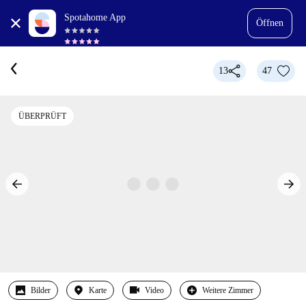
Spotahome App
Öffnen
13
47
ÜBERPRÜFT
Bilder
Karte
Video
Weitere Zimmer