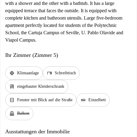
with a shower and the other with a bathtub. It has a large
equipped terrace that faces the outside. It is equipped with
complete kitchen and bathroom utensils. Large five-bedroom
apartment perfectly located for students of the Polytechnic
School, the Cartuja Campus of Seville, U. Pablo Olavide and
Viapol Campus.
Ihr Zimmer (Zimmer 5)
ac_unit
desk
Klimaanlage
Schreibtisch
dresser
eingebauter Kleiderschrank
window_closed
airline_seat_flat
Fenster mit Blick auf die Straße
Einzelbett
balcony
Balkon
Ausstattungen der Immobilie