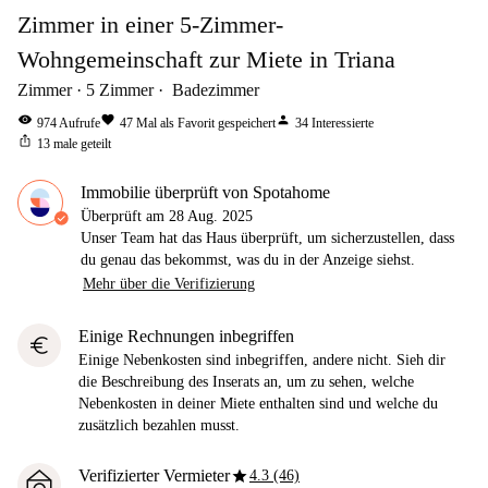
Zimmer in einer 5-Zimmer-
Wohngemeinschaft zur Miete in Triana
Zimmer
5
Zimmer
Badezimmer
visibility
favorite
person
974
Aufrufe
47
Mal als Favorit gespeichert
34
Interessierte
ios_share
13
male geteilt
Immobilie überprüft von Spotahome
Überprüft am
28 Aug. 2025
Unser Team hat das Haus überprüft, um sicherzustellen, dass
du genau das bekommst, was du in der Anzeige siehst.
Mehr über die Verifizierung
Einige Rechnungen inbegriffen
euro
Einige Nebenkosten sind inbegriffen, andere nicht. Sieh dir
die Beschreibung des Inserats an, um zu sehen, welche
Nebenkosten in deiner Miete enthalten sind und welche du
zusätzlich bezahlen musst.
star
Verifizierter Vermieter
4.3 (46)