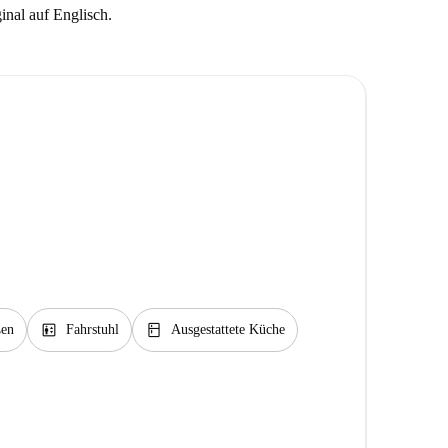
ginal auf Englisch.
elevator
kitchen
en
Fahrstuhl
Ausgestattete Küche