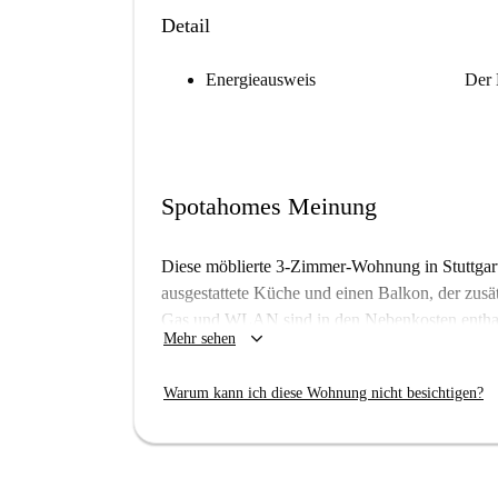
Detail
Energieausweis
Der 
Spotahomes Meinung
Diese möblierte 3-Zimmer-Wohnung in Stuttgart s
ausgestattete Küche und einen Balkon, der zusä
Gas und WLAN sind in den Nebenkosten enthal
keyboard_arrow_down
Mehr sehen
praktische Annehmlichkeiten für ein angeneh
von den Spotahome-Vermietungsprüfern überprüf
Warum kann ich diese Wohnung nicht besichtigen?
Prüfverfahren, um Zuverlässigkeit zu gewährlei
Die Wohnung befindet sich in Stuttgart in der
Wilhelmspalais, die Skulptur Stuttgart 21 und
unmittelbarer Nähe. Weitere Sehenswürdigkeite