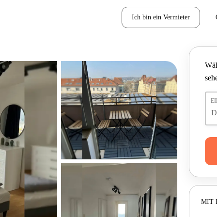
Ich bin ein Vermieter
Wäh
seh
E
MIT 