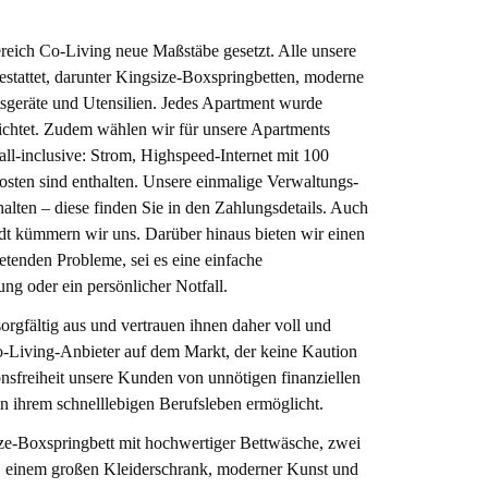
eich Co-Living neue Maßstäbe gesetzt. Alle unsere
stattet, darunter Kingsize-Boxspringbetten, moderne
geräte und Utensilien. Jedes Apartment wurde
richtet. Zudem wählen wir für unsere Apartments
all-inclusive: Strom, Highspeed-Internet mit 100
ten sind enthalten. Unsere einmalige Verwaltungs-
halten – diese finden Sie in den Zahlungsdetails. Auch
dt kümmern wir uns. Darüber hinaus bieten wir einen
etenden Probleme, sei es eine einfache
ng oder ein persönlicher Notfall.
rgfältig aus und vertrauen ihnen daher voll und
o-Living-Anbieter auf dem Markt, der keine Kaution
onsfreiheit unsere Kunden von unnötigen finanziellen
in ihrem schnelllebigen Berufsleben ermöglicht.
ize-Boxspringbett mit hochwertiger Bettwäsche, zwei
, einem großen Kleiderschrank, moderner Kunst und