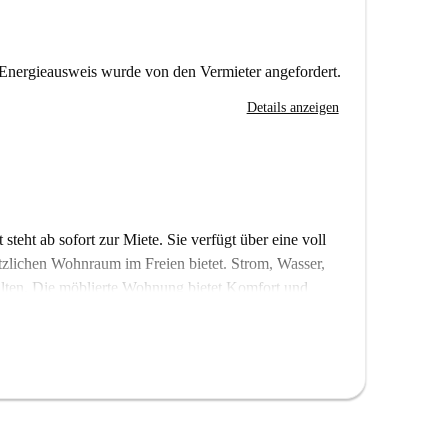
Energieausweis wurde von den Vermieter angefordert.
Details anzeigen
teht ab sofort zur Miete. Sie verfügt über eine voll
tzlichen Wohnraum im Freien bietet. Strom, Wasser,
ten. Die möblierte Wohnung bietet Komfort und
mes Wohnen. Obwohl die Wohnung nicht persönlich
t wurde, durchlaufen alle Vermieter ein gründliches
sten.
 Nähe verschiedener Sehenswürdigkeiten. Das
 das Ludwig-Uhland-Museum sind ebenfalls in
n wie der Stolperstein für Ludwig Weil und das