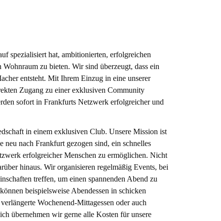
alls gut erreichbar und bieten vielfältige kulturelle
 Wohnung zu einem idealen Wohnort für Studenten
 spezialisiert hat, ambitionierten, erfolgreichen
 Wohnraum zu bieten. Wir sind überzeugt, dass ein
her entsteht. Mit Ihrem Einzug in eine unserer
irekten Zugang zu einer exklusiven Community
erden sofort in Frankfurts Netzwerk erfolgreicher und
edschaft in einem exklusiven Club. Unsere Mission ist
ie neu nach Frankfurt gezogen sind, ein schnelles
tzwerk erfolgreicher Menschen zu ermöglichen. Nicht
rüber hinaus. Wir organisieren regelmäßig Events, bei
nschaften treffen, um einen spannenden Abend zu
 können beispielsweise Abendessen in schicken
, verlängerte Wochenend-Mittagessen oder auch
lich übernehmen wir gerne alle Kosten für unsere