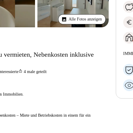
Alle Fotos anzeigen
euro
u vermieten, Nebenkosten inklusive
IMM
ios_share
nteressierte
4
male geteilt
ien Immobilien.
enkosten – Miete und Betriebskosten in einem für ein