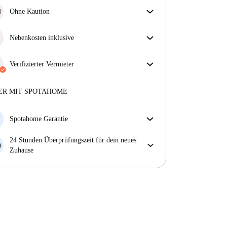
Ohne Kaution
Jackpot! Dies ist eines unserer kautionsfreien
Immobilien.
Nebenkosten inklusive
Sorgenfreies Wohnen mit inbegriffenen Nebenkosten
– Miete und Betriebskosten in einem für ein
Verifizierter Vermieter
unkompliziertes Mietverhältnis.
Professionell
·
3 Jahre
mit uns
Mehr über diesen Vermieter
ER MIT SPOTAHOME
Mehr über die Verifizierung
Spotahome Garantie
Falls der Vermieter deine Buchung kurzfristig
24 Stunden Überprüfungszeit für dein neues
storniert, werden wir dir entweder A) ein Hotel
Zuhause
bezahlen und dir helfen eine neue Wohnung zu
Bei Abweichungen vom Inserat, melde dich sofort
finden oder B) den gezahlten Betrag vollständig
innerhalb von 24 Stunden, damit wir das Problem
zurückerstatten.
lösen können.