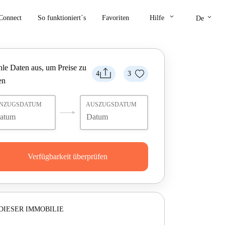
keyboard_arrow_down
keyboard_arrow_down
Connect
So funktioniert´s
Favoriten
Hilfe
De
le Daten aus, um Preise zu
4
3
en
INZUGSDATUM
AUSZUGSDATUM
Verfügbarkeit überprüfen
DIESER IMMOBILIE