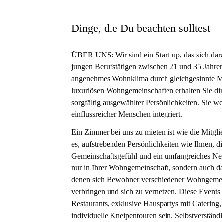
Mahnmal und die Ausstellung NS-Justiz sind ebenf
Erlebnisse. Die lebendige Umgebung macht die
Dinge, die Du beachten solltest
und Berufstätige.
ÜBER UNS: Wir sind ein Start-up, das sich darauf
jungen Berufstätigen zwischen 21 und 35 Jahren
angenehmes Wohnklima durch gleichgesinnte Mac
luxuriösen Wohngemeinschaften erhalten Sie d
sorgfältig ausgewählter Persönlichkeiten. Sie w
einflussreicher Menschen integriert.
Ein Zimmer bei uns zu mieten ist wie die Mitgli
es, aufstrebenden Persönlichkeiten wie Ihnen, d
Gemeinschaftsgefühl und ein umfangreiches Ne
nur in Ihrer Wohngemeinschaft, sondern auch da
denen sich Bewohner verschiedener Wohngemei
verbringen und sich zu vernetzen. Diese Events
Restaurants, exklusive Hauspartys mit Catering
individuelle Kneipentouren sein. Selbstverständ