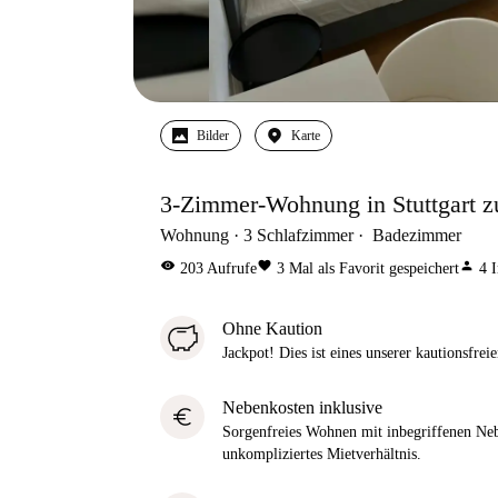
Bilder
Karte
3-Zimmer-Wohnung in Stuttgart z
Wohnung
3
Schlafzimmer
Badezimmer
visibility
favorite
person
203
Aufrufe
3
Mal als Favorit gespeichert
4
I
Ohne Kaution
Jackpot! Dies ist eines unserer kautionsfre
Nebenkosten inklusive
euro
Sorgenfreies Wohnen mit inbegriffenen Neb
unkompliziertes Mietverhältnis.