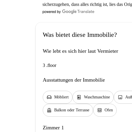
sicherzugehen, dass alles richtig ist, lies das Ori
Was bietet diese Immobilie?
Wie lebt es sich hier laut Vermieter
3 .floor
Ausstattungen der Immobilie
chair
local_laundry_service
image
Möbliert
Waschmaschine
Auß
balcony
oven_gen
Balkon oder Terrasse
Ofen
Zimmer 1