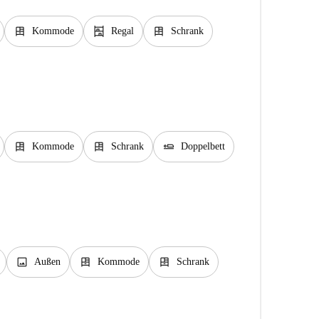
dresser
shelves
dresser
Kommode
Regal
Schrank
dresser
dresser
airline_seat_flat
Kommode
Schrank
Doppelbett
image
dresser
dresser
Außen
Kommode
Schrank