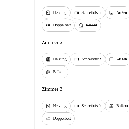
water_heater
desk
image
Heizung
Schreibtisch
Außen
airline_seat_flat
balcony
Doppelbett
Balkon
Zimmer 2
water_heater
desk
image
Heizung
Schreibtisch
Außen
balcony
Balkon
Zimmer 3
water_heater
desk
balcony
Heizung
Schreibtisch
Balkon
airline_seat_flat
Doppelbett