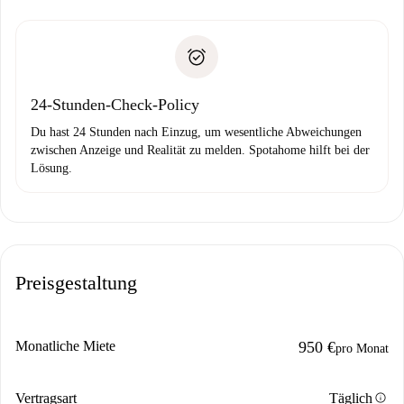
Schlüsselübergabe usw.
Personalausweis oder Reisepass
Spotahome überweist die erste Zahlung nur, wenn du keine
Zahlungsfähigkeitsnachweis
Probleme meldest.
Bankeinzug
24-Stunden-Check-Policy
Du hast 24 Stunden nach Einzug, um wesentliche Abweichungen
zwischen Anzeige und Realität zu melden. Spotahome hilft bei der
Lösung.
Preisgestaltung
Monatliche Miete
950 €
pro Monat
info
Vertragsart
Täglich