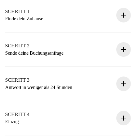
SCHRITT 1
Finde dein Zuhause
100% Online-Buchungsprozess.
Verifizierte Wohnungen und Vermieter.
Du erhältst alle notwendigen Informationen im Voraus.
SCHRITT 2
Sende deine Buchungsanfrage
Sende grundlegende Informationen zu deinem Profil und
deiner Zahlungsmethode.
Denk daran, dass wir dich erst belasten, wenn der
SCHRITT 3
Vermieter zustimmt.
Antwort in weniger als 24 Stunden
Der Vermieter hat bis zu 24 Stunden Zeit zu bestätigen.
Sobald die Buchung akzeptiert ist, belasten wir dich und
stellen den Kontakt her.
SCHRITT 4
Wenn der Vermieter ablehnen muss, entstehen keine
Einzug
Kosten und wir schlagen Alternativen vor.
Kläre mit dem Vermieter die Ankunftsdetails,
Benötigte Dokumente bei „
Spotahome plus
“-Objekten.