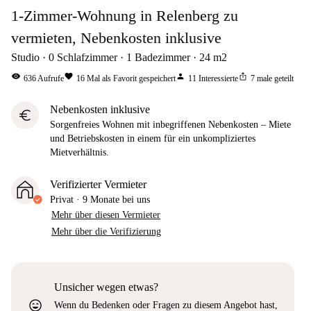
1-Zimmer-Wohnung in Relenberg zu
vermieten, Nebenkosten inklusive
Studio
0
Schlafzimmer
1
Badezimmer
24
m2
visibility
favorite
person
ios_share
636
Aufrufe
16
Mal als Favorit gespeichert
11
Interessierte
7
male geteilt
Nebenkosten inklusive
euro
Sorgenfreies Wohnen mit inbegriffenen Nebenkosten – Miete
und Betriebskosten in einem für ein unkompliziertes
Mietverhältnis.
Verifizierter Vermieter
Privat
·
9 Monate
bei uns
Mehr über diesen Vermieter
Mehr über die Verifizierung
Unsicher wegen etwas?
sentiment_very_satisfied
Wenn du Bedenken oder Fragen zu diesem Angebot hast,