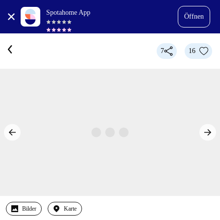
Spotahome App
Öffnen
7
16
Bilder
Karte