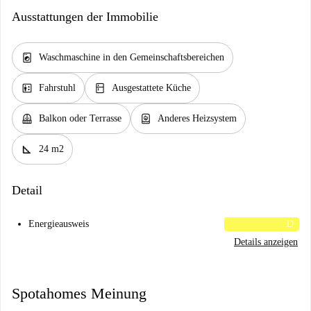
Ausstattungen der Immobilie
local_laundry_service
Waschmaschine in den Gemeinschaftsbereichen
elevator
kitchen
Fahrstuhl
Ausgestattete Küche
balcony
water_heater
Balkon oder Terrasse
Anderes Heizsystem
square_foot
24 m2
Detail
Energieausweis
D
Details anzeigen
Spotahomes Meinung