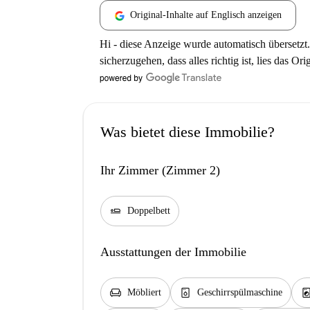
Original-Inhalte auf Englisch anzeigen
Hi - diese Anzeige wurde automatisch übersetzt.
sicherzugehen, dass alles richtig ist, lies das Ori
Was bietet diese Immobilie?
Ihr Zimmer (Zimmer 2)
airline_seat_flat
Doppelbett
Ausstattungen der Immobilie
chair
dishwasher_gen
local_laundry_se
Möbliert
Geschirrspülmaschine