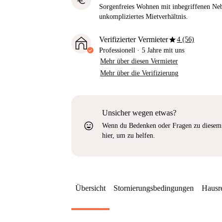
euro
Sorgenfreies Wohnen mit inbegriffenen Neb
unkompliziertes Mietverhältnis.
star
Verifizierter Vermieter
4 (56)
Professionell
·
5 Jahre
mit uns
Mehr über diesen Vermieter
Mehr über die Verifizierung
Unsicher wegen etwas?
sentiment_very_satisfied
Wenn du Bedenken oder Fragen zu diesem 
hier, um zu helfen.
Übersicht
Stornierungsbedingungen
Hausr