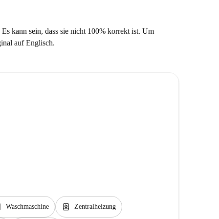
 Es kann sein, dass sie nicht 100% korrekt ist. Um
ginal auf Englisch.
rvice
water_heater
Waschmaschine
Zentralheizung