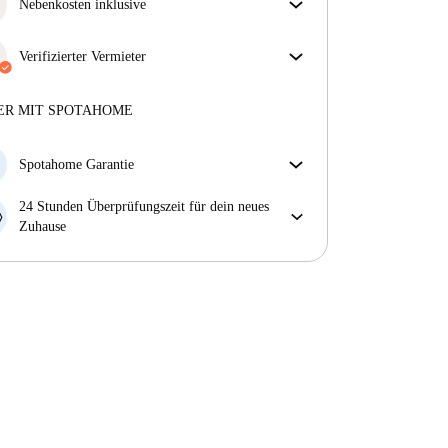
sicherzustellen, dass du genau das bekommst, was du
Nebenkosten inklusive
in der Anzeige siehst.
Sorgenfreies Wohnen mit inbegriffenen Nebenkosten
Mehr über die Verifizierung
– Miete und Betriebskosten in einem für ein
Verifizierter Vermieter
unkompliziertes Mietverhältnis.
Professionell
·
5 Jahre
mit uns
Mehr über diesen Vermieter
ER MIT SPOTAHOME
Mehr über die Verifizierung
Spotahome Garantie
Falls der Vermieter deine Buchung kurzfristig
24 Stunden Überprüfungszeit für dein neues
storniert, werden wir dir entweder A) ein Hotel
Zuhause
bezahlen und dir helfen eine neue Wohnung zu
Bei Abweichungen vom Inserat, melde dich sofort
finden oder B) den gezahlten Betrag vollständig
innerhalb von 24 Stunden, damit wir das Problem
zurückerstatten.
lösen können.