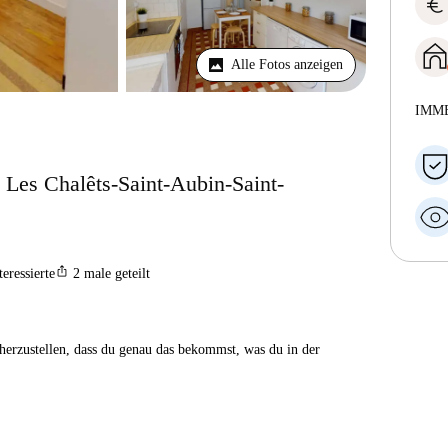
euro
Alle Fotos anzeigen
IMM
Les Chalêts-Saint-Aubin-Saint-
ios_share
teressierte
2
male geteilt
herzustellen, dass du genau das bekommst, was du in der