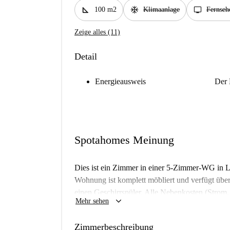
square_foot
ac_unit
tv
100 m2
Klimaanlage
Fernseh
Zeige alles (11)
Detail
Energieausweis
Der 
Spotahomes Meinung
Dies ist ein Zimmer in einer 5-Zimmer-WG in L
Wohnung ist komplett möbliert und verfügt übe
einen Geschirrspüler. Alle Nebenkosten (Strom
keyboard_arrow_down
Mehr sehen
Paare sind nicht gestattet. Das Zimmer eignet si
Unterkunft wurde von Spotahome persönlich gepr
Zimmerbeschreibung