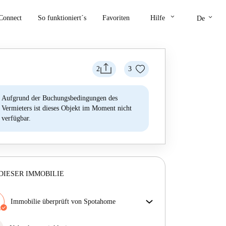
keyboard_arrow_down
keyboard_arrow_down
Connect
So funktioniert´s
Favoriten
Hilfe
De
2
3
Aufgrund der Buchungsbedingungen des
Vermieters ist dieses Objekt im Moment nicht
verfügbar.
DIESER IMMOBILIE
Immobilie überprüft von Spotahome
Unser Team hat das Haus überprüft, um