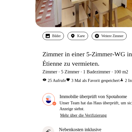
Bilder
Karte
Weitere Zimmer
Zimmer in einer 5-Zimmer-WG in 
Étienne zu vermieten.
Zimmer
5
Zimmer
1
Badezimmer
100
m2
visibility
favorite
person
25
Aufrufe
3
Mal als Favorit gespeichert
2
In
Immobilie überprüft von Spotahome
Unser Team hat das Haus überprüft, um sic
Anzeige siehst.
Mehr über die Verifizierung
Nebenkosten inklusive