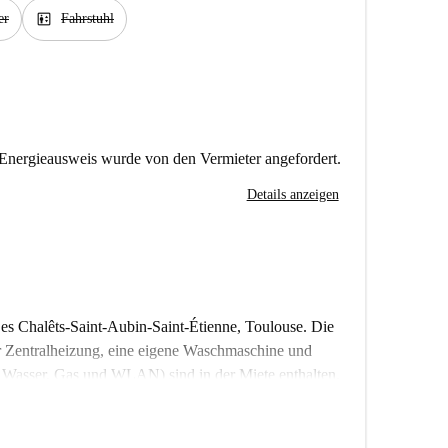
elevator
er
Fahrstuhl
Energieausweis wurde von den Vermieter angefordert.
Details anzeigen
es Chalêts-Saint-Aubin-Saint-Étienne, Toulouse. Die
r Zentralheizung, eine eigene Waschmaschine und
, Wasser, Gas und WLAN) sind in der Miete enthalten.
ch sowohl für Studenten als auch für Berufstätige. Die
üft und entspricht den Qualitätsstandards.