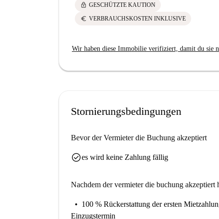
lock
GESCHÜTZTE KAUTION
euro
VERBRAUCHSKOSTEN INKLUSIVE
Wir haben diese Immobilie verifiziert, damit du sie n
Stornierungsbedingungen
Bevor der Vermieter die Buchung akzeptiert
check_circle
es wird keine Zahlung fällig
Nachdem der vermieter die buchung akzeptiert h
100 % Rückerstattung der ersten Mietzahlu
Einzugstermin