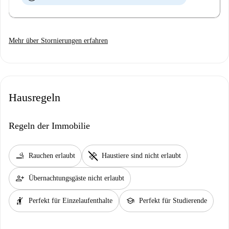
Mehr über Stornierungen erfahren
Hausregeln
Regeln der Immobilie
smoking_rooms
pet_supplies
Rauchen erlaubt
Haustiere sind nicht erlaubt
person_add
Übernachtungsgäste nicht erlaubt
hail
school
Perfekt für Einzelaufenthalte
Perfekt für Studierende