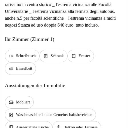
rarissimo in centro storico _ l'estrema vicinanza alle Facoltà
Universitarie _ l'estrema vicinanza alla fermata degli autobus,
anche n.5 per facoltà scientifiche _ l'estrema vicinanza a molti
negozi Stanza ad uso doppia 640 euro, tutto incluso.
Ihr Zimmer (Zimmer 1)
desk
dresser
window_closed
Schreibtisch
Schrank
Fenster
airline_seat_flat
Einzelbett
Ausstattungen der Immobilie
chair
Möbliert
local_laundry_service
Waschmaschine in den Gemeinschaftsbereichen
kitchen
balcony
Ausgestattete Küche
Balkon oder Terrasse