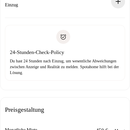
Wenn der Vermieter ablehnen muss, entstehen keine
Einzug
Kosten und wir schlagen Alternativen vor.
Kläre mit dem Vermieter die Ankunftsdetails,
Benötigte Dokumente bei „
Spotahome plus
“-Objekten.
Schlüsselübergabe usw.
Personalausweis oder Reisepass
Spotahome überweist die erste Zahlung nur, wenn du keine
Zahlungsfähigkeitsnachweis
Probleme meldest.
Bankeinzug
24-Stunden-Check-Policy
Du hast 24 Stunden nach Einzug, um wesentliche Abweichungen
zwischen Anzeige und Realität zu melden. Spotahome hilft bei der
Lösung.
Preisgestaltung
Monatliche Miete