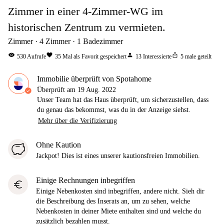
Zimmer in einer 4-Zimmer-WG im
historischen Zentrum zu vermieten.
Zimmer
4
Zimmer
1
Badezimmer
visibility
favorite
person
ios_share
530
Aufrufe
35
Mal als Favorit gespeichert
13
Interessierte
5
male geteilt
Immobilie überprüft von Spotahome
Überprüft am
19 Aug. 2022
Unser Team hat das Haus überprüft, um sicherzustellen, dass
du genau das bekommst, was du in der Anzeige siehst.
Mehr über die Verifizierung
Ohne Kaution
Jackpot! Dies ist eines unserer kautionsfreien Immobilien.
Einige Rechnungen inbegriffen
euro
Einige Nebenkosten sind inbegriffen, andere nicht. Sieh dir
die Beschreibung des Inserats an, um zu sehen, welche
Nebenkosten in deiner Miete enthalten sind und welche du
zusätzlich bezahlen musst.