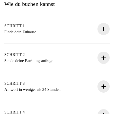
Wie du buchen kannst
SCHRITT 1
Finde dein Zuhause
100% Online-Buchungsprozess.
Verifizierte Wohnungen und Vermieter.
Du erhältst alle notwendigen Informationen im Voraus.
SCHRITT 2
Sende deine Buchungsanfrage
Sende grundlegende Informationen zu deinem Profil und
deiner Zahlungsmethode.
Denk daran, dass wir dich erst belasten, wenn der
SCHRITT 3
Vermieter zustimmt.
Antwort in weniger als 24 Stunden
Der Vermieter hat bis zu 24 Stunden Zeit zu bestätigen.
Sobald die Buchung akzeptiert ist, belasten wir dich und
stellen den Kontakt her.
SCHRITT 4