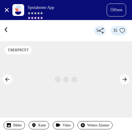
Spotahome App
Öffnen
5
35
ÜBERPRÜFT
Bilder
Karte
Video
Weitere Zimmer