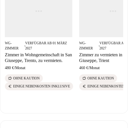
WG-
VERFÜGBAR AB 01 MÄRZ
WG-
VERFÜGBAR AB 
■
■
ZIMMER
2027
ZIMMER
2027
Zimmer in Wohngemeinschaft in San
Zimmer zu vermieten in S
Giuseppe, Trento, zu vermieten.
Giuseppe, Trient
480 €
/
Monat
460 €
/
Monat
savings
savings
OHNE KAUTION
OHNE KAUTION
euro
euro
EINIGE NEBENKOSTEN INKLUSIVE
EINIGE NEBENKOSTEN 