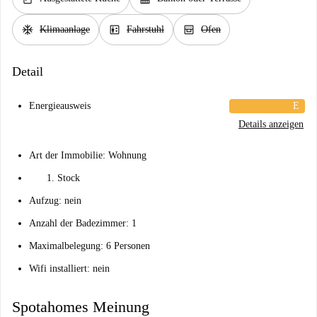
ac_unit
elevator
oven_gen
Klimaanlage
Fahrstuhl
Ofen
Detail
Energieausweis
E
Details anzeigen
Art der Immobilie: Wohnung
Stock
Aufzug: nein
Anzahl der Badezimmer: 1
Maximalbelegung: 6 Personen
Wifi installiert: nein
Spotahomes Meinung