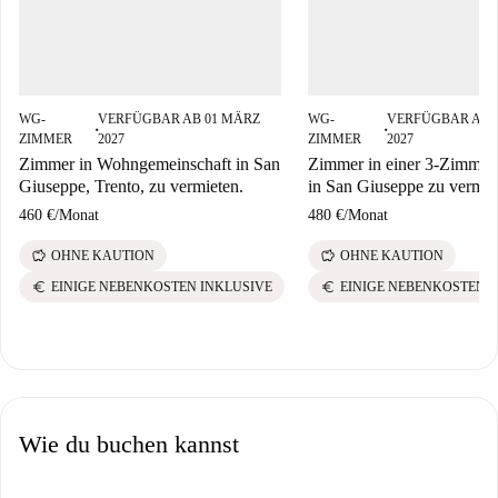
WG-
VERFÜGBAR AB 01 MÄRZ
WG-
VERFÜGBAR AB 
■
■
ZIMMER
2027
ZIMMER
2027
Zimmer in Wohngemeinschaft in San
Zimmer in einer 3-Zimme
Giuseppe, Trento, zu vermieten.
in San Giuseppe zu vermie
460 €
/
Monat
480 €
/
Monat
savings
savings
OHNE KAUTION
OHNE KAUTION
euro
euro
EINIGE NEBENKOSTEN INKLUSIVE
EINIGE NEBENKOSTEN 
Wie du buchen kannst