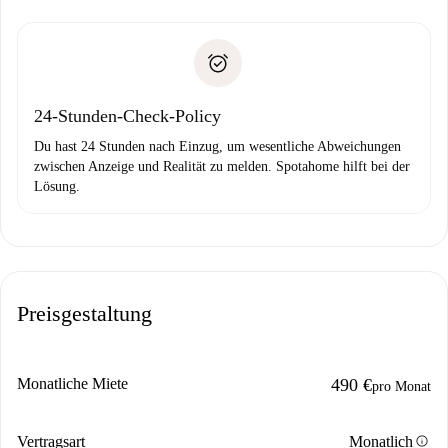
Schlüsselübergabe usw.
Personalausweis oder Reisepass
Spotahome überweist die erste Zahlung nur, wenn du keine
Zahlungsfähigkeitsnachweis
Probleme meldest.
Bankeinzug
24-Stunden-Check-Policy
Du hast 24 Stunden nach Einzug, um wesentliche Abweichungen
zwischen Anzeige und Realität zu melden. Spotahome hilft bei der
Lösung.
Preisgestaltung
Monatliche Miete
490 €
pro Monat
info
Vertragsart
Monatlich