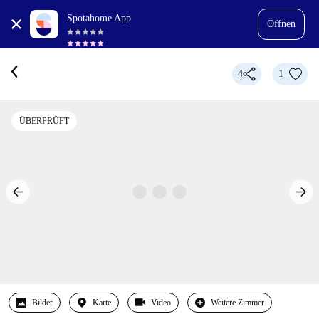
Spotahome App
Öffnen
4
1
ÜBERPRÜFT
Bilder
Karte
Video
Weitere Zimmer