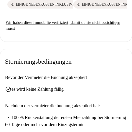
euro
euro
EINIGE NEBENKOSTEN INKLUSIVE
EINIGE NEBENKOSTEN INKL
Wir haben diese Immobilie verifiziert, damit du sie nicht besichtigen
musst
Stornierungsbedingungen
Bevor der Vermieter die Buchung akzeptiert
check_circle
es wird keine Zahlung fällig
Nachdem der vermieter die buchung akzeptiert hat:
100 % Rückerstattung der ersten Mietzahlung
bei Stornierung
60 Tage oder mehr vor dem Einzugstermin