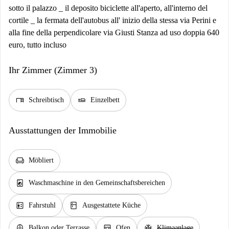
sotto il palazzo _ il deposito biciclette all'aperto, all'interno del
cortile _ la fermata dell'autobus all' inizio della stessa via Perini e
alla fine della perpendicolare via Giusti Stanza ad uso doppia 640
euro, tutto incluso
Ihr Zimmer (Zimmer 3)
desk
airline_seat_flat
Schreibtisch
Einzelbett
Ausstattungen der Immobilie
chair
Möbliert
local_laundry_service
Waschmaschine in den Gemeinschaftsbereichen
elevator
kitchen
Fahrstuhl
Ausgestattete Küche
balcony
oven_gen
ac_unit
Balkon oder Terrasse
Ofen
Klimaanlage