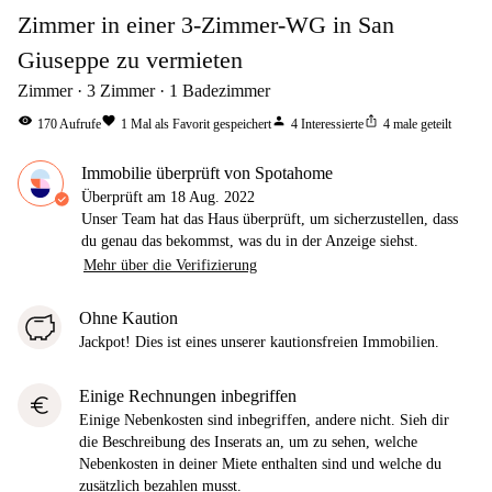
Zimmer in einer 3-Zimmer-WG in San
Giuseppe zu vermieten
Zimmer
3
Zimmer
1
Badezimmer
visibility
favorite
person
ios_share
170
Aufrufe
1
Mal als Favorit gespeichert
4
Interessierte
4
male geteilt
Immobilie überprüft von Spotahome
Überprüft am
18 Aug. 2022
Unser Team hat das Haus überprüft, um sicherzustellen, dass
du genau das bekommst, was du in der Anzeige siehst.
Mehr über die Verifizierung
Ohne Kaution
Jackpot! Dies ist eines unserer kautionsfreien Immobilien.
Einige Rechnungen inbegriffen
euro
Einige Nebenkosten sind inbegriffen, andere nicht. Sieh dir
die Beschreibung des Inserats an, um zu sehen, welche
Nebenkosten in deiner Miete enthalten sind und welche du
zusätzlich bezahlen musst.