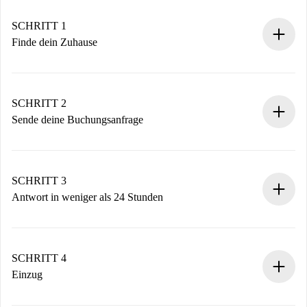
SCHRITT 1
Finde dein Zuhause
100% Online-Buchungsprozess.
Verifizierte Wohnungen und Vermieter.
Du erhältst alle notwendigen Informationen im Voraus.
SCHRITT 2
Sende deine Buchungsanfrage
Sende grundlegende Informationen zu deinem Profil und
deiner Zahlungsmethode.
Denk daran, dass wir dich erst belasten, wenn der
SCHRITT 3
Vermieter zustimmt.
Antwort in weniger als 24 Stunden
Der Vermieter hat bis zu 24 Stunden Zeit zu bestätigen.
Sobald die Buchung akzeptiert ist, belasten wir dich und
stellen den Kontakt her.
SCHRITT 4
Wenn der Vermieter ablehnen muss, entstehen keine
Einzug
Kosten und wir schlagen Alternativen vor.
Kläre mit dem Vermieter die Ankunftsdetails,
Benötigte Dokumente bei „
Spotahome plus
“-Objekten.