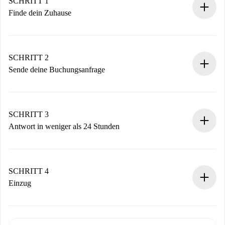
SCHRITT 1
Finde dein Zuhause
100% Online-Buchungsprozess.
Verifizierte Wohnungen und Vermieter.
Du erhältst alle notwendigen Informationen im Voraus.
SCHRITT 2
Sende deine Buchungsanfrage
Sende grundlegende Informationen zu deinem Profil und
deiner Zahlungsmethode.
Denk daran, dass wir dich erst belasten, wenn der
SCHRITT 3
Vermieter zustimmt.
Antwort in weniger als 24 Stunden
Der Vermieter hat bis zu 24 Stunden Zeit zu bestätigen.
Sobald die Buchung akzeptiert ist, belasten wir dich und
stellen den Kontakt her.
SCHRITT 4
Wenn der Vermieter ablehnen muss, entstehen keine
Einzug
Kosten und wir schlagen Alternativen vor.
Kläre mit dem Vermieter die Ankunftsdetails,
Benötigte Dokumente bei „
Spotahome plus
“-Objekten.
Schlüsselübergabe usw.
Personalausweis oder Reisepass