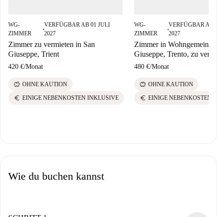
WG-
VERFÜGBAR AB 01 JULI
WG-
VERFÜGBAR AB 
■
■
ZIMMER
2027
ZIMMER
2027
Zimmer zu vermieten in San
Zimmer in Wohngemeinscha
Giuseppe, Trient
Giuseppe, Trento, zu vermi
420 €
/
Monat
480 €
/
Monat
savings
savings
OHNE KAUTION
OHNE KAUTION
euro
euro
EINIGE NEBENKOSTEN INKLUSIVE
EINIGE NEBENKOSTEN 
Wie du buchen kannst