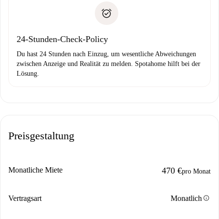
Spotahome überweist die erste Zahlung nur, wenn du keine
Zahlungsfähigkeitsnachweis
Probleme meldest.
Bankeinzug
24-Stunden-Check-Policy
Du hast 24 Stunden nach Einzug, um wesentliche Abweichungen
zwischen Anzeige und Realität zu melden. Spotahome hilft bei der
Lösung.
Preisgestaltung
Monatliche Miete
470 €
pro Monat
info
Vertragsart
Monatlich