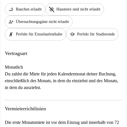
smoking_rooms
pet_supplies
Rauchen erlaubt
Haustiere sind nicht erlaubt
person_add
Übernachtungsgäste nicht erlaubt
hail
school
Perfekt für Einzelaufenthalte
Perfekt für Studierende
Vertragsart
Monatlich
Du zahlst die Miete für jeden Kalendermonat deiner Buchung,
einschließlich des Monats, in dem du einziehst und des Monats,
in dem du ausziehst.
Vermieterrichtlinien
Die erste Monatsmiete ist vor dem Einzug und innerhalb von 72