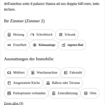
dell'autobus sotto il palazzo Stanza ad uso doppia 640 euro, tutto
incluso.
Ihr Zimmer (Zimmer 2)
water_heater
desk
dresser
Heizung
Schreibtisch
Schrank
airline_seat_flat
ac_unit
soap
Einzelbett
Klimaanlage
eigenes Bad
Ausstattungen der Immobilie
chair
local_laundry_service
elevator
Möbliert
Waschmaschine
Fahrstuhl
kitchen
balcony
Ausgestattete Küche
Balkon oder Terrasse
garage
water_heater
oven_gen
Parkoptionen vorhanden
Zentralheizung
Ofen
Zeige alles (9)