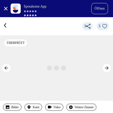
Spotahome App
Öffnen
3
5
ÜBERPRÜFT
Bilder
Karte
Video
Weitere Zimmer