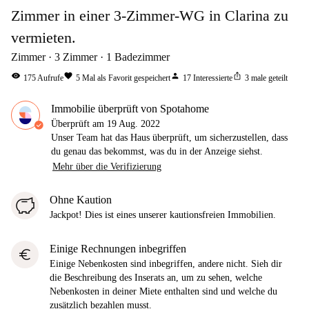
Zimmer in einer 3-Zimmer-WG in Clarina zu
vermieten.
Zimmer
3
Zimmer
1
Badezimmer
visibility
favorite
person
ios_share
175
Aufrufe
5
Mal als Favorit gespeichert
17
Interessierte
3
male geteilt
Immobilie überprüft von Spotahome
Überprüft am
19 Aug. 2022
Unser Team hat das Haus überprüft, um sicherzustellen, dass
du genau das bekommst, was du in der Anzeige siehst.
Mehr über die Verifizierung
Ohne Kaution
Jackpot! Dies ist eines unserer kautionsfreien Immobilien.
Einige Rechnungen inbegriffen
euro
Einige Nebenkosten sind inbegriffen, andere nicht. Sieh dir
die Beschreibung des Inserats an, um zu sehen, welche
Nebenkosten in deiner Miete enthalten sind und welche du
zusätzlich bezahlen musst.