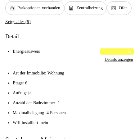
garage
water_heater
oven_gen
Parkoptionen vorhanden
Zentralheizung
Ofen
Zeige alles (9)
Detail
Energieausweis
D
Details anzeigen
Art der Immobilie: Wohnung
Etage: 6
Aufzug: ja
Anzahl der Badezimmer: 1
Maximalbelegung: 4 Personen
Wifi installiert: nein