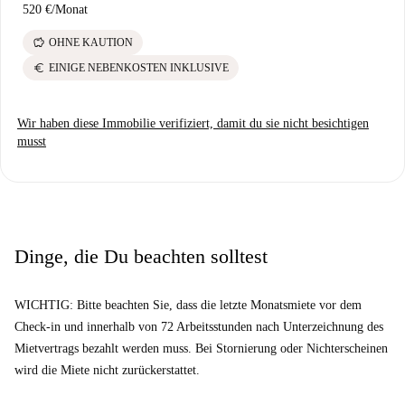
520 €
/
Monat
savings
OHNE KAUTION
euro
EINIGE NEBENKOSTEN INKLUSIVE
Wir haben diese Immobilie verifiziert, damit du sie nicht besichtigen
musst
Dinge, die Du beachten solltest
WICHTIG: Bitte beachten Sie, dass die letzte Monatsmiete vor dem
Check-in und innerhalb von 72 Arbeitsstunden nach Unterzeichnung des
Mietvertrags bezahlt werden muss. Bei Stornierung oder Nichterscheinen
wird die Miete nicht zurückerstattet.