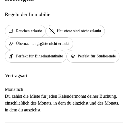
Regeln der Immobilie
smoking_rooms
pet_supplies
Rauchen erlaubt
Haustiere sind nicht erlaubt
person_add
Übernachtungsgäste nicht erlaubt
hail
school
Perfekt für Einzelaufenthalte
Perfekt für Studierende
Vertragsart
Monatlich
Du zahlst die Miete für jeden Kalendermonat deiner Buchung,
einschließlich des Monats, in dem du einziehst und des Monats,
in dem du ausziehst.