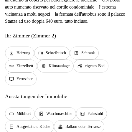
auto numerato riservato nel cortile condominiale _ l’estrema
vicinanza a molti negozi _ la fermata dell'autobus sotto il palazzo
Stanza ad uso doppia 640 euro, tutto incluso.
Ihr Zimmer (Zimmer 2)
water_heater
desk
dresser
Heizung
Schreibtisch
Schrank
airline_seat_flat
ac_unit
soap
Einzelbett
Klimaanlage
eigenes Bad
tv
Fernseher
Ausstattungen der Immobilie
chair
local_laundry_service
elevator
Möbliert
Waschmaschine
Fahrstuhl
kitchen
balcony
Ausgestattete Küche
Balkon oder Terrasse