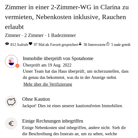
Zimmer in einer 2-Zimmer-WG in Clarina zu
vermieten, Nebenkosten inklusive, Rauchen
erlaubt
Zimmer
2
Zimmer
1
Badezimmer
visibility
favorite
person
ios_share
812
Aufrufe
97
Mal als Favorit gespeichert
36
Interessierte
5
male geteilt
Immobilie überprüft von Spotahome
Überprüft am
19 Aug. 2022
Unser Team hat das Haus überprüft, um sicherzustellen, dass
du genau das bekommst, was du in der Anzeige siehst.
Mehr über die Verifizierung
Ohne Kaution
Jackpot! Dies ist eines unserer kautionsfreien Immobilien.
Einige Rechnungen inbegriffen
euro
Einige Nebenkosten sind inbegriffen, andere nicht. Sieh dir
die Beschreibung des Inserats an, um zu sehen, welche