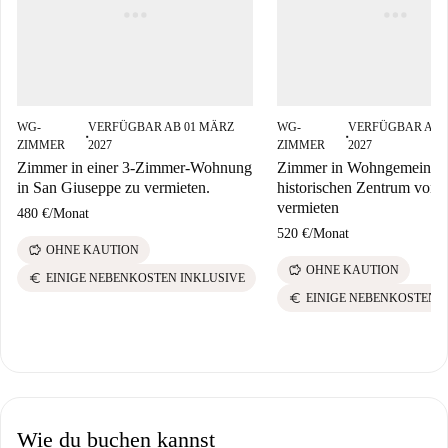
WG-
VERFÜGBAR AB 01 MÄRZ
WG-
VERFÜGBAR AB 
■
■
ZIMMER
2027
ZIMMER
2027
Zimmer in einer 3-Zimmer-Wohnung
Zimmer in Wohngemeinsch
in San Giuseppe zu vermieten.
historischen Zentrum von T
vermieten
480 €
/
Monat
520 €
/
Monat
savings
OHNE KAUTION
savings
OHNE KAUTION
euro
EINIGE NEBENKOSTEN INKLUSIVE
euro
EINIGE NEBENKOSTEN 
Wie du buchen kannst