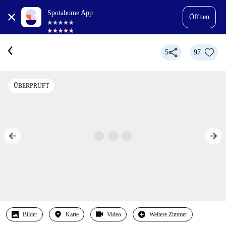
Spotahome App
Öffnen
5
97
ÜBERPRÜFT
Bilder
Karte
Video
Weitere Zimmer