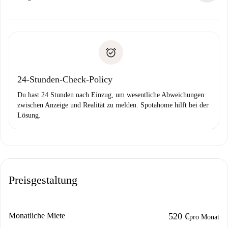
Kosten und wir schlagen Alternativen vor.
Kläre mit dem Vermieter die Ankunftsdetails,
Benötigte Dokumente bei „
Spotahome plus
“-Objekten.
Schlüsselübergabe usw.
Personalausweis oder Reisepass
Spotahome überweist die erste Zahlung nur, wenn du keine
Zahlungsfähigkeitsnachweis
Probleme meldest.
Bankeinzug
24-Stunden-Check-Policy
Du hast 24 Stunden nach Einzug, um wesentliche Abweichungen
zwischen Anzeige und Realität zu melden. Spotahome hilft bei der
Lösung.
Preisgestaltung
Monatliche Miete
520 €
pro Monat