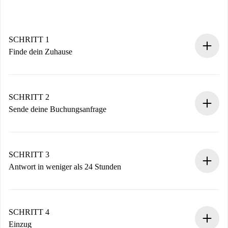
SCHRITT 1
Finde dein Zuhause
100% Online-Buchungsprozess.
Verifizierte Wohnungen und Vermieter.
Du erhältst alle notwendigen Informationen im Voraus.
SCHRITT 2
Sende deine Buchungsanfrage
Sende grundlegende Informationen zu deinem Profil und
deiner Zahlungsmethode.
Denk daran, dass wir dich erst belasten, wenn der
SCHRITT 3
Vermieter zustimmt.
Antwort in weniger als 24 Stunden
Der Vermieter hat bis zu 24 Stunden Zeit zu bestätigen.
Sobald die Buchung akzeptiert ist, belasten wir dich und
stellen den Kontakt her.
SCHRITT 4
Wenn der Vermieter ablehnen muss, entstehen keine
Einzug