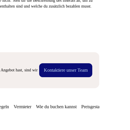
 nicht. Sieh dir die Beschreibung des Inserats an, um zu
enthalten sind und welche du zusätzlich bezahlen musst.
Kontaktiere unser Team
Angebot hast, sind wir
egeln
Vermieter
Wie du buchen kannst
Preisgestaltung
Verfügba