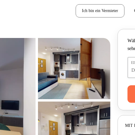
Ich bin ein Vermieter
Wäh
seh
E
MIT 