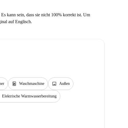
 Es kann sein, dass sie nicht 100% korrekt ist. Um
ginal auf Englisch.
local_laundry_service
image
her
Waschmaschine
Außen
Elektrische Warmwasserbereitung