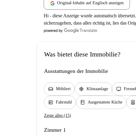
Original-Inhalte auf Englisch anzeigen
Hi - diese Anzeige wurde automatisch übersetzt.
sicherzugehen, dass alles richtig ist, lies das Ori
Was bietet diese Immobilie?
Ausstattungen der Immobilie
chair
ac_unit
tv
Möbliert
Klimaanlage
Fernse
elevator
kitchen
water_heater
Fahrstuhl
Ausgestattete Küche
Zeige alles (15)
Zimmer 1