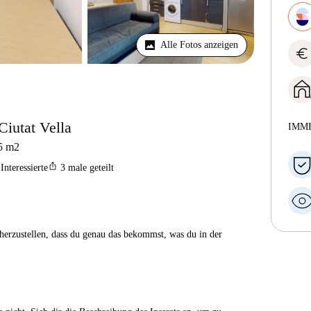
Alle Fotos anzeigen
euro
iutat Vella
IMM
5
m2
ios_share
Interessierte
3
male geteilt
herzustellen, dass du genau das bekommst, was du in der