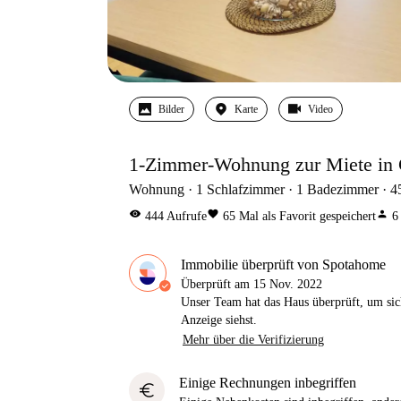
Bilder
Karte
Video
1-Zimmer-Wohnung zur Miete in C
Wohnung
1
Schlafzimmer
1
Badezimmer
4
visibility
favorite
person
444
Aufrufe
65
Mal als Favorit gespeichert
6
Immobilie überprüft von Spotahome
Überprüft am
15 Nov. 2022
Unser Team hat das Haus überprüft, um sic
Anzeige siehst.
Mehr über die Verifizierung
Einige Rechnungen inbegriffen
euro