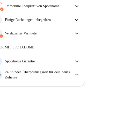
Immobilie überprüft von Spotahome
Unser Team hat das Haus überprüft, um
sicherzustellen, dass du genau das bekommst, was du
Einige Rechnungen inbegriffen
in der Anzeige siehst.
Einige Nebenkosten sind inbegriffen, andere nicht.
Mehr über die Verifizierung
Sieh dir die Beschreibung des Inserats an, um zu
Verifizierter Vermieter
sehen, welche Nebenkosten in deiner Miete enthalten
Professionell
·
3 Jahre
mit uns
sind und welche du zusätzlich bezahlen musst.
Mehr über diesen Vermieter
ER MIT SPOTAHOME
Mehr über die Verifizierung
Spotahome Garantie
Falls der Vermieter deine Buchung kurzfristig
24 Stunden Überprüfungszeit für dein neues
storniert, werden wir dir entweder A) ein Hotel
Zuhause
bezahlen und dir helfen eine neue Wohnung zu
Bei Abweichungen vom Inserat, melde dich sofort
finden oder B) den gezahlten Betrag vollständig
innerhalb von 24 Stunden, damit wir das Problem
zurückerstatten.
lösen können.