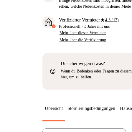
Einige Nebenkosten sind inbegriffen, andere
sehen, welche Nebenkosten in deiner Miete 
star
Verifizierter Vermieter
4.3 (17)
Professionell
·
3 Jahre
mit uns
Mehr über diesen Vermieter
Mehr über die Verifizierung
Unsicher wegen etwas?
sentiment_very_satisfied
Wenn du Bedenken oder Fragen zu diesem 
hier, um zu helfen.
Übersicht
Stornierungsbedingungen
Hausr