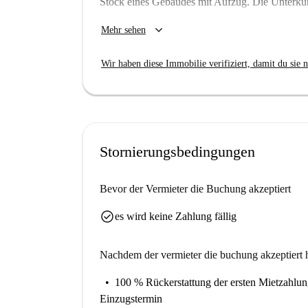
Stock eines Gebäudes mit Aufzug. Die Unterkun
Wichtig:
keyboard_arrow_down
Mehr sehen
Diese Eigenschaft ist eine von mehreren. D
Einheiten im Gebäude gibt. Was Sie oben
Wir haben diese Immobilie verifiziert, damit du sie n
unterscheiden, was Sie tatsächlich mieten
Stornierungsbedingungen
Bevor der Vermieter die Buchung akzeptiert
check_circle
es wird keine Zahlung fällig
Nachdem der vermieter die buchung akzeptiert h
100 % Rückerstattung der ersten Mietzahlu
Einzugstermin