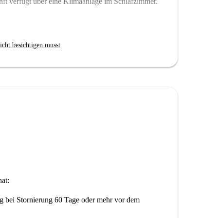
ft verfügt über eine Klimaanlage im Schlafzimmer.
ies bedeutet, dass es einige andere fast identische
 sehen, kann sich also geringfügig von dem
icht besichtigen musst
.
at:
ng
bei Stornierung 60 Tage oder mehr vor dem