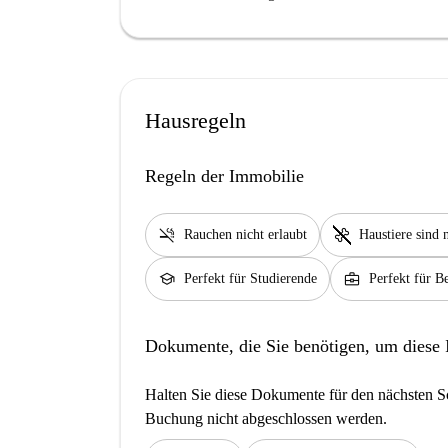
Hausregeln
Regeln der Immobilie
smoke_free
pet_supplies
Rauchen nicht erlaubt
Haustiere sind n
school
business_center
Perfekt für Studierende
Perfekt für Be
Dokumente, die Sie benötigen, um diese
Halten Sie diese Dokumente für den nächsten Sc
Buchung nicht abgeschlossen werden.