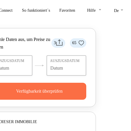
keyboard_arrow_down
keyboard_arrow_down
Connect
So funktioniert´s
Favoriten
Hilfe
De
le Daten aus, um Preise zu
3
65
en
INZUGSDATUM
AUSZUGSDATUM
Verfügbarkeit überprüfen
DIESER IMMOBILIE