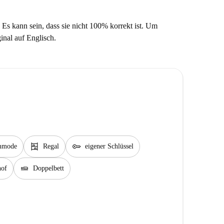
 Es kann sein, dass sie nicht 100% korrekt ist. Um
ginal auf Englisch.
shelves
key
mmode
Regal
eigener Schlüssel
airline_seat_flat
hof
Doppelbett