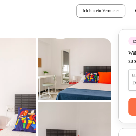
Ich bin ein Vermieter
er
Wäh
zu 
E