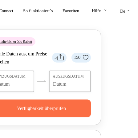
keyboard_arrow_down
keyboard_arrow_down
Connect
So funktioniert´s
Favoriten
Hilfe
De
halte bis zu 5% Rabatt
le Daten aus, um Preise
5
150
sehen
INZUGSDATUM
AUSZUGSDATUM
Verfügbarkeit überprüfen