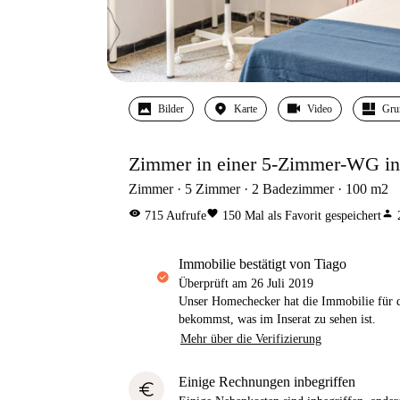
Bilder
Karte
Video
Gru
Zimmer in einer 5-Zimmer-WG in C
Zimmer
5
Zimmer
2
Badezimmer
100
m2
visibility
favorite
person
715
Aufrufe
150
Mal als Favorit gespeichert
Immobilie bestätigt von Tiago
Überprüft am
26 Juli 2019
Unser Homechecker hat die Immobilie für di
bekommst, was im Inserat zu sehen ist.
Mehr über die Verifizierung
Einige Rechnungen inbegriffen
euro