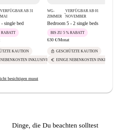
VERFÜGBAR AB 31
WG-
VERFÜGBAR AB 01
WG-
V
■
■
MAI
ZIMMER
NOVEMBER
ZIMMER
F
- single bed
Bedroom 5 - 2 single beds
Bedroom 4 
% RABATT
BIS ZU 5 % RABATT
BIS ZU 5 
t
630 €
/
Monat
540 €
/
Mona
lock
lock
ÜTZTE KAUTION
GESCHÜTZTE KAUTION
GESCH
euro
euro
E NEBENKOSTEN INKLUSIVE
EINIGE NEBENKOSTEN INKLUSIVE
EINIG
icht besichtigen musst
Dinge, die Du beachten solltest