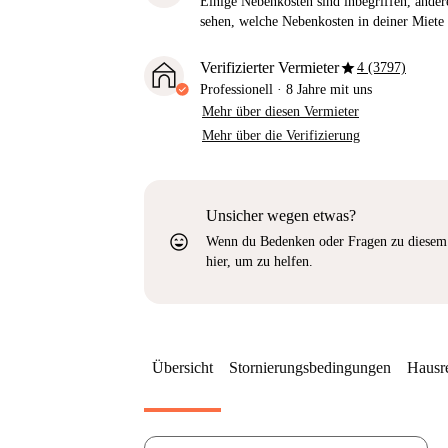
Einige Nebenkosten sind inbegriffen, andere
sehen, welche Nebenkosten in deiner Miete 
star
Verifizierter Vermieter
4 (3797)
Professionell
·
8 Jahre
mit uns
Mehr über diesen Vermieter
Mehr über die Verifizierung
Unsicher wegen etwas?
sentiment_very_satisfied
Wenn du Bedenken oder Fragen zu diesem 
hier, um zu helfen.
Übersicht
Stornierungsbedingungen
Hausr