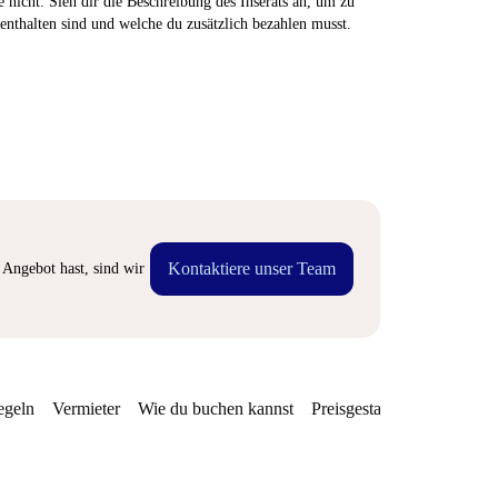
 nicht. Sieh dir die Beschreibung des Inserats an, um zu
enthalten sind und welche du zusätzlich bezahlen musst.
Kontaktiere unser Team
Angebot hast, sind wir
egeln
Vermieter
Wie du buchen kannst
Preisgestaltung
Verfügba