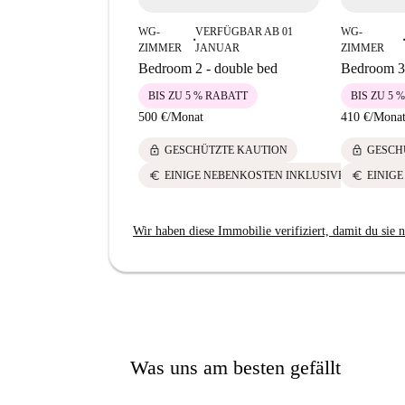
WG-
VERFÜGBAR AB 01
WG-
■
■
ZIMMER
JANUAR
ZIMMER
Bedroom 2 - double bed
Bedroom 3 
BIS ZU 5 % RABATT
BIS ZU 5 
500 €
/
Monat
410 €
/
Mona
lock
lock
GESCHÜTZTE KAUTION
GESCH
euro
euro
EINIGE NEBENKOSTEN INKLUSIVE
EINIG
Wir haben diese Immobilie verifiziert, damit du sie n
Was uns am besten gefällt