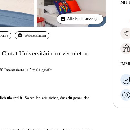
MIT 
Alle Fotos anzeigen
euro
ndriss
Weitere Zimmer
iutat Universitária zu vermieten.
IMM
ios_share
20
Interessierte
5
male geteilt
ch überprüft. So stellen wir sicher, dass du genau das