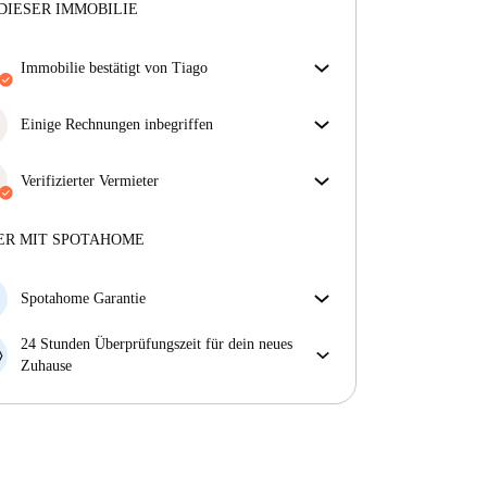
DIESER IMMOBILIE
Immobilie bestätigt von Tiago
Unser Homechecker hat die Immobilie für dich
überprüft. So stellen wir sicher, dass du genau das
Einige Rechnungen inbegriffen
bekommst, was im Inserat zu sehen ist.
Einige Nebenkosten sind inbegriffen, andere nicht.
Mehr über die Verifizierung
Sieh dir die Beschreibung des Inserats an, um zu
Verifizierter Vermieter
sehen, welche Nebenkosten in deiner Miete enthalten
Professionell
·
8 Jahre
mit uns
sind und welche du zusätzlich bezahlen musst.
Mehr über diesen Vermieter
ER MIT SPOTAHOME
Mehr über die Verifizierung
Spotahome Garantie
Falls der Vermieter deine Buchung kurzfristig
24 Stunden Überprüfungszeit für dein neues
storniert, werden wir dir entweder A) ein Hotel
Zuhause
bezahlen und dir helfen eine neue Wohnung zu
Bei Abweichungen vom Inserat, melde dich sofort
finden oder B) den gezahlten Betrag vollständig
innerhalb von 24 Stunden, damit wir das Problem
zurückerstatten.
lösen können.