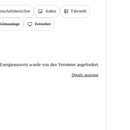
image
elevator
nschaftsbereichen
Außen
Fahrstuhl
tv
Klimaanlage
Fernseher
Energieausweis wurde von den Vermieter angefordert.
Details anzeigen