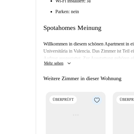
Wi-Fi installiert: Ja
Parken: nein
Spotahomes Meinung
Willkommen in diesem schönen Apartment in ei
Universitária in Valencia. Das Zimmer ist Teil
Aufzug ausgestattet. Zur Ausstattung gehören
keyboard_arrow_down
Mehr sehen
WLAN. Ideal für Berufstätige, Studierende oder
Unterkunft suchen. Spotahome hat diese Unterku
Weitere Zimmer in dieser Wohnung
Das Apartment liegt in der Nähe verschiedener 
Tourswalking Stop ist nur wenige Schritte entfe
Castillo und die Escuela de Hosteleria Altavian
ÜBERPRÜFT
ÜBERPR
Mercadona ist ebenfalls schnell zu erreichen. 
vielfältigen Angebote.