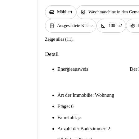
chair
local_laundry_service
Möbliert
Waschmaschine in den Gemei
kitchen
square_foot
ac_unit
Ausgestattete Küche
100 m2
Zeige alles (11)
Detail
Energieausweis
Der 
Art der Immobilie: Wohnung
Etage: 6
Fahrstuhl: ja
Anzahl der Badezimmer: 2