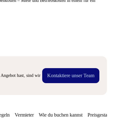
enkosten – Miete und Betriebskosten in einem für ein
Kontaktiere unser Team
Angebot hast, sind wir
egeln
Vermieter
Wie du buchen kannst
Preisgestaltung
Verfügba