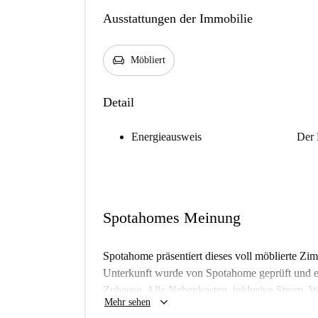
Ausstattungen der Immobilie
chair
Möbliert
Detail
Energieausweis
Der 
Spotahomes Meinung
Spotahome präsentiert dieses voll möblierte Z
Unterkunft wurde von Spotahome geprüft und ent
Zuhause. Alle Nebenkosten, inklusive Strom, W
keyboard_arrow_down
Mehr sehen
Breitenfeld ist ein lebendiges Viertel mit viele