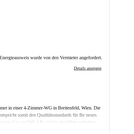
Energieausweis wurde von den Vermieter angefordert.
Details anzeigen
immer in einer 4-Zimmer-WG in Breitenfeld, Wien. Die
spricht somit den Qualitätsstandards für Ihr neues
asser, Gas und WLAN, sind in der Miete enthalten.
n Sehenswürdigkeiten. In unmittelbarer Nähe befinden