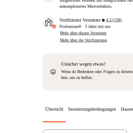
Sorgenfreies Wohnen mit inbegriffenen Neb
unkompliziertes Mietverhältnis.
star
Verifizierter Vermieter
4.3 (158)
Professionell
·
3 Jahre
mit uns
Mehr über diesen Vermieter
Mehr über die Verifizierung
Unsicher wegen etwas?
sentiment_very_satisfied
Wenn du Bedenken oder Fragen zu diesem 
hier, um zu helfen.
Übersicht
Stornierungsbedingungen
Hausr