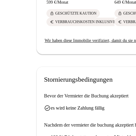
599 €
/
Monat
649 €
/
Mona
lock
lock
GESCHÜTZTE KAUTION
GESCH
euro
euro
VERBRAUCHSKOSTEN INKLUSIVE
VERBR
Wir haben diese Immobilie verifiziert, damit du sie n
Stornierungsbedingungen
Bevor der Vermieter die Buchung akzeptiert
check_circle
es wird keine Zahlung fällig
Nachdem der vermieter die buchung akzeptiert h