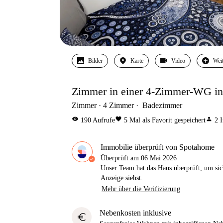
Bilder
Karte
Video
Wei
Zimmer in einer 4-Zimmer-WG in 
Zimmer
4
Zimmer
Badezimmer
visibility
favorite
person
190
Aufrufe
5
Mal als Favorit gespeichert
2
I
Immobilie überprüft von Spotahome
Überprüft am
06 Mai 2026
Unser Team hat das Haus überprüft, um sic
Anzeige siehst.
Mehr über die Verifizierung
Nebenkosten inklusive
euro