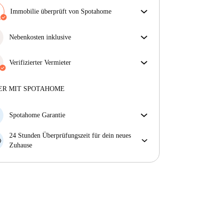
Immobilie überprüft von Spotahome
Unser Team hat das Haus überprüft, um
sicherzustellen, dass du genau das bekommst, was du
Nebenkosten inklusive
in der Anzeige siehst.
Sorgenfreies Wohnen mit inbegriffenen Nebenkosten
Mehr über die Verifizierung
– Miete und Betriebskosten in einem für ein
Verifizierter Vermieter
unkompliziertes Mietverhältnis.
Professionell
·
3 Jahre
mit uns
Mehr über diesen Vermieter
ER MIT SPOTAHOME
Mehr über die Verifizierung
Spotahome Garantie
Falls der Vermieter deine Buchung kurzfristig
24 Stunden Überprüfungszeit für dein neues
storniert, werden wir dir entweder A) ein Hotel
Zuhause
bezahlen und dir helfen eine neue Wohnung zu
Bei Abweichungen vom Inserat, melde dich sofort
finden oder B) den gezahlten Betrag vollständig
innerhalb von 24 Stunden, damit wir das Problem
zurückerstatten.
lösen können.