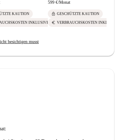
t
599 €
/
Monat
lock
ÜTZTE KAUTION
GESCHÜTZTE KAUTION
euro
AUCHSKOSTEN INKLUSIVE
VERBRAUCHSKOSTEN INKLUSIVE
icht besichtigen musst
at: