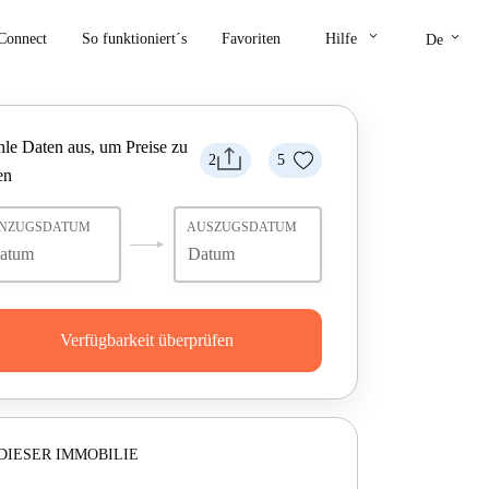
keyboard_arrow_down
keyboard_arrow_down
Connect
So funktioniert´s
Favoriten
Hilfe
De
le Daten aus, um Preise zu
2
5
en
INZUGSDATUM
AUSZUGSDATUM
Verfügbarkeit überprüfen
DIESER IMMOBILIE