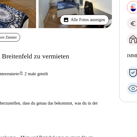
Alle Fotos anzeigen
euro
tere Zimmer
Breitenfeld zu vermieten
IMM
ios_share
nteressierte
2
male geteilt
herzustellen, dass du genau das bekommst, was du in der