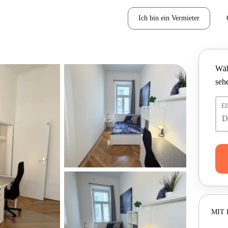
Ich bin ein Vermieter
Wäh
seh
E
MIT 