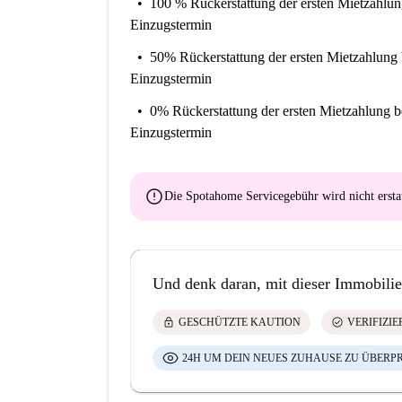
100 % Rückerstattung der ersten Mietzahlu
Einzugstermin
50% Rückerstattung der ersten Mietzahlung
Einzugstermin
0% Rückerstattung der ersten Mietzahlung
b
Einzugstermin
error
Die Spotahome Servicegebühr wird
nicht ersta
Und denk daran, mit dieser Immobilie
lock
check_circle
GESCHÜTZTE KAUTION
VERIFIZI
24H UM DEIN NEUES ZUHAUSE ZU ÜBERP