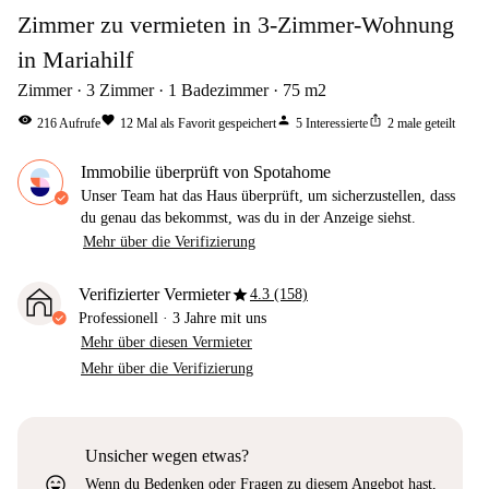
Zimmer zu vermieten in 3-Zimmer-Wohnung
in Mariahilf
Zimmer
3
Zimmer
1
Badezimmer
75
m2
visibility
favorite
person
ios_share
216
Aufrufe
12
Mal als Favorit gespeichert
5
Interessierte
2
male geteilt
Immobilie überprüft von Spotahome
Unser Team hat das Haus überprüft, um sicherzustellen, dass
du genau das bekommst, was du in der Anzeige siehst.
Mehr über die Verifizierung
star
Verifizierter Vermieter
4.3 (158)
Professionell
·
3 Jahre
mit uns
Mehr über diesen Vermieter
Mehr über die Verifizierung
Unsicher wegen etwas?
sentiment_very_satisfied
Wenn du Bedenken oder Fragen zu diesem Angebot hast,