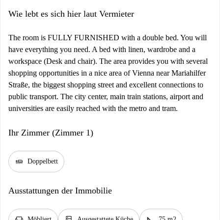
Wie lebt es sich hier laut Vermieter
The room is FULLY FURNISHED with a double bed. You will
have everything you need. A bed with linen, wardrobe and a
workspace (Desk and chair). The area provides you with several
shopping opportunities in a nice area of Vienna near Mariahilfer
Straße, the biggest shopping street and excellent connections to
public transport. The city center, main train stations, airport and
universities are easily reached with the metro and tram.
Ihr Zimmer (Zimmer 1)
airline_seat_flat
Doppelbett
Ausstattungen der Immobilie
chair
kitchen
square_foot
Möbliert
Ausgestattete Küche
75 m2