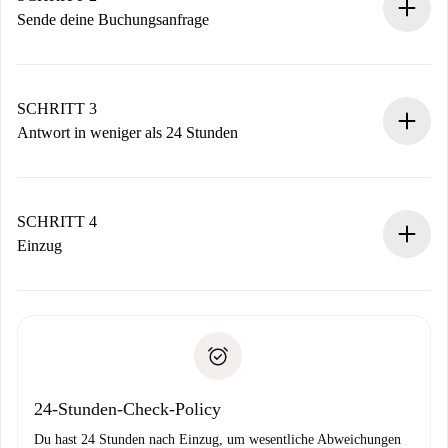
Sende deine Buchungsanfrage
Sende grundlegende Informationen zu deinem Profil und
deiner Zahlungsmethode.
Denk daran, dass wir dich erst belasten, wenn der
SCHRITT 3
Vermieter zustimmt.
Antwort in weniger als 24 Stunden
Der Vermieter hat bis zu 24 Stunden Zeit zu bestätigen.
Sobald die Buchung akzeptiert ist, belasten wir dich und
stellen den Kontakt her.
SCHRITT 4
Wenn der Vermieter ablehnen muss, entstehen keine
Einzug
Kosten und wir schlagen Alternativen vor.
Kläre mit dem Vermieter die Ankunftsdetails,
Benötigte Dokumente bei „
Spotahome plus
“-Objekten.
Schlüsselübergabe usw.
Personalausweis oder Reisepass
Spotahome überweist die erste Zahlung nur, wenn du keine
Zahlungsfähigkeitsnachweis
Probleme meldest.
Bankeinzug
24-Stunden-Check-Policy
Du hast 24 Stunden nach Einzug, um wesentliche Abweichungen