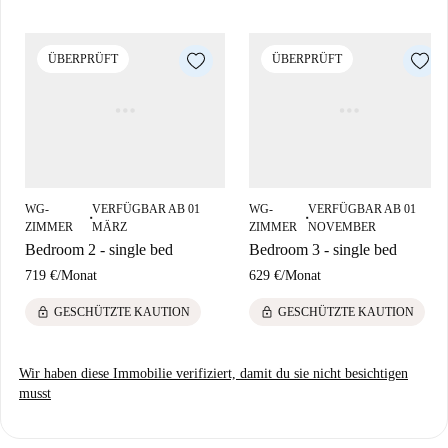
ÜBERPRÜFT
ÜBERPRÜFT
WG-
VERFÜGBAR AB 01
WG-
VERFÜGBAR AB 01
■
■
ZIMMER
MÄRZ
ZIMMER
NOVEMBER
Bedroom 2 - single bed
Bedroom 3 - single bed
719 €
/
Monat
629 €
/
Monat
lock
lock
GESCHÜTZTE KAUTION
GESCHÜTZTE KAUTION
Wir haben diese Immobilie verifiziert, damit du sie nicht besichtigen
musst