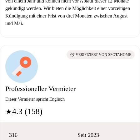
von einem Jahr und können nicht vor Ablauf dieser 12 Monate
gekündigt werden. Wir bieten die Möglichkeit einer vorzeitigen
Kündigung mit einer Frist von drei Monaten zwischen August
und Mai.
check_circle
VERIFIZIERT VON SPOTAHOME
Professioneller Vermieter
Dieser Vermieter spricht Englisch
4.3 (158)
star
316
Seit 2023