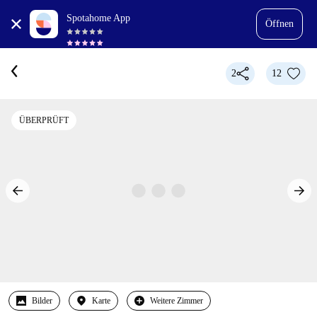
Spotahome App
Öffnen
2
12
ÜBERPRÜFT
Bilder
Karte
Weitere Zimmer