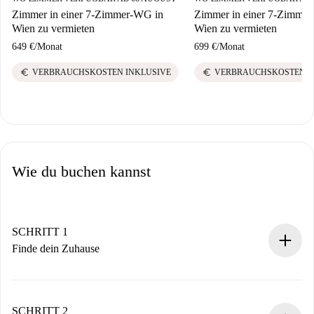
Zimmer in einer 7-Zimmer-WG in
Zimmer in einer 7-Zimme
Wien zu vermieten
Wien zu vermieten
649 €
/
Monat
699 €
/
Monat
euro
euro
VERBRAUCHSKOSTEN INKLUSIVE
VERBRAUCHSKOSTEN I
Wie du buchen kannst
SCHRITT 1
Finde dein Zuhause
100% Online-Buchungsprozess.
Verifizierte Wohnungen und Vermieter.
Du erhältst alle notwendigen Informationen im Voraus.
SCHRITT 2