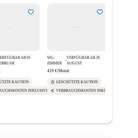
ERFÜGBAR AB 01
WG-
VERFÜGBAR AB 26
■
EBRUAR
ZIMMER
AUGUST
t
419 €
/
Monat
lock
ÜTZTE KAUTION
GESCHÜTZTE KAUTION
euro
AUCHSKOSTEN INKLUSIVE
VERBRAUCHSKOSTEN INKLUSIVE