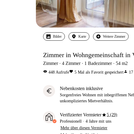
Bilder
Karte
Weitere Zimmer
Zimmer in Wohngemeinschaft in V
Zimmer
4
Zimmer
1
Badezimmer
54
m2
visibility
favorite
person
448
Aufrufe
5
Mal als Favorit gespeichert
17
Nebenkosten inklusive
euro
Sorgenfreies Wohnen mit inbegriffenen Neb
unkompliziertes Mietverhältnis.
star
Verifizierter Vermieter
5 (29)
Professionell
·
4 Jahre
mit uns
Mehr über diesen Vermieter