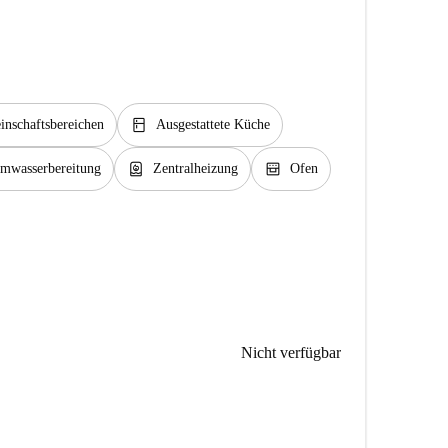
kitchen
nschaftsbereichen
Ausgestattete Küche
water_heater
oven_gen
rmwasserbereitung
Zentralheizung
Ofen
Nicht verfügbar