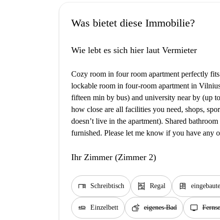
Was bietet diese Immobilie?
Wie lebt es sich hier laut Vermieter
Cozy room in four room apartment perfectly fits 
lockable room in four-room apartment in Vilnius
fifteen min by bus) and university near by (up 
how close are all facilities you need, shops, spo
doesn’t live in the apartment). Shared bathroom
furnished. Please let me know if you have any o
Ihr Zimmer (Zimmer 2)
desk
shelves
dresser
Schreibtisch
Regal
eingebaut
airline_seat_flat
soap
tv
Einzelbett
eigenes Bad
Ferns