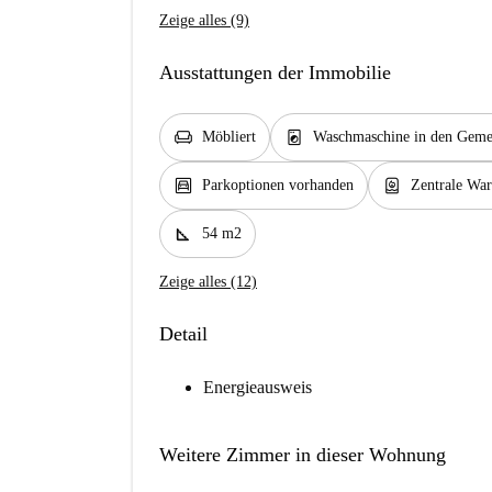
Zeige alles (9)
Ausstattungen der Immobilie
chair
local_laundry_service
Möbliert
Waschmaschine in den Gemei
garage
water_heater
Parkoptionen vorhanden
Zentrale Wa
square_foot
54 m2
Zeige alles (12)
Detail
Energieausweis
Weitere Zimmer in dieser Wohnung