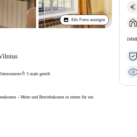
euro
Alle Fotos anzeigen
IMM
ilnius
ios_share
Interessierte
5
male geteilt
enkosten – Miete und Betriebskosten in einem für ein