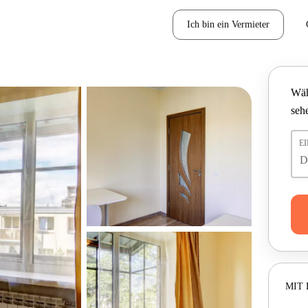
Ich bin ein Vermieter
Wäh
seh
E
MIT 