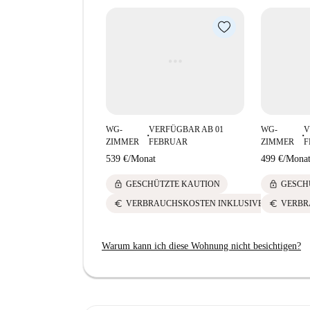
WG-
VERFÜGBAR AB 01
WG-
V
■
■
ZIMMER
FEBRUAR
ZIMMER
F
539 €
/
Monat
499 €
/
Mona
lock
lock
GESCHÜTZTE KAUTION
GESCH
euro
euro
VERBRAUCHSKOSTEN INKLUSIVE
VERBR
Warum kann ich diese Wohnung nicht besichtigen?