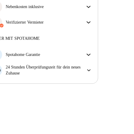
Nebenkosten inklusive
Sorgenfreies Wohnen mit inbegriffenen Nebenkosten
– Miete und Betriebskosten in einem für ein
Verifizierter Vermieter
unkompliziertes Mietverhältnis.
Professionell
·
4 Jahre
mit uns
Mehr über diesen Vermieter
ER MIT SPOTAHOME
Mehr über die Verifizierung
Spotahome Garantie
Falls der Vermieter deine Buchung kurzfristig
24 Stunden Überprüfungszeit für dein neues
storniert, werden wir dir entweder A) ein Hotel
Zuhause
bezahlen und dir helfen eine neue Wohnung zu
Bei Abweichungen vom Inserat, melde dich sofort
finden oder B) den gezahlten Betrag vollständig
innerhalb von 24 Stunden, damit wir das Problem
zurückerstatten.
lösen können.