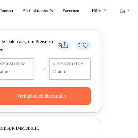
keyboard_arrow_down
keyboard_arrow_down
Connect
So funktioniert´s
Favoriten
Hilfe
De
le Daten aus, um Preise zu
5
5
en
INZUGSDATUM
AUSZUGSDATUM
Verfügbarkeit überprüfen
DIESER IMMOBILIE