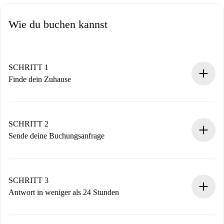
Wie du buchen kannst
SCHRITT 1
Finde dein Zuhause
100% Online-Buchungsprozess.
Verifizierte Wohnungen und Vermieter.
Du erhältst alle notwendigen Informationen im Voraus.
SCHRITT 2
Sende deine Buchungsanfrage
Sende grundlegende Informationen zu deinem Profil und
deiner Zahlungsmethode.
Denk daran, dass wir dich erst belasten, wenn der
SCHRITT 3
Vermieter zustimmt.
Antwort in weniger als 24 Stunden
Der Vermieter hat bis zu 24 Stunden Zeit zu bestätigen.