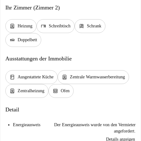
Ihr Zimmer (Zimmer 2)
water_heater
desk
dresser
Heizung
Schreibtisch
Schrank
airline_seat_flat
Doppelbett
Ausstattungen der Immobilie
kitchen
water_heater
Ausgestattete Küche
Zentrale Warmwasserbereitung
water_heater
oven_gen
Zentralheizung
Ofen
Detail
Energieausweis
Der Energieausweis wurde von den Vermieter
angefordert.
Details anzeigen