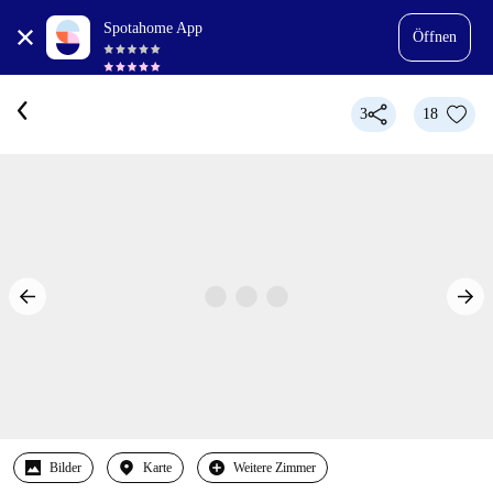
Spotahome App
Öffnen
3
18
Bilder
Karte
Weitere Zimmer