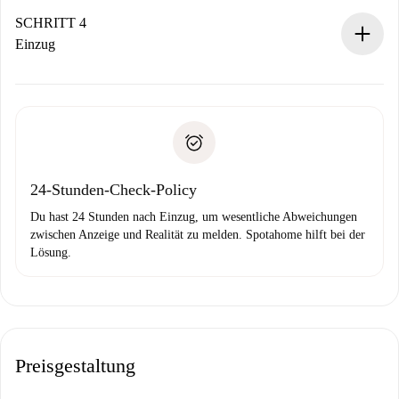
Sobald die Buchung akzeptiert ist, belasten wir dich und
stellen den Kontakt her.
SCHRITT 4
Wenn der Vermieter ablehnen muss, entstehen keine
Einzug
Kosten und wir schlagen Alternativen vor.
Kläre mit dem Vermieter die Ankunftsdetails,
Benötigte Dokumente bei „
Spotahome plus
“-Objekten.
Schlüsselübergabe usw.
Personalausweis oder Reisepass
Spotahome überweist die erste Zahlung nur, wenn du keine
Zahlungsfähigkeitsnachweis
Probleme meldest.
Bankeinzug
24-Stunden-Check-Policy
Du hast 24 Stunden nach Einzug, um wesentliche Abweichungen
zwischen Anzeige und Realität zu melden. Spotahome hilft bei der
Lösung.
Preisgestaltung