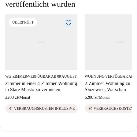
veröffentlicht wurden
ÜBERPRÜFT
WG-ZIMMER
VERFÜGBAR AB 09 AUGUST
WOHNUNG
VERFÜGBAR AB 1
■
■
Zimmer in einer 4-Zimmer-Wohnung
2-Zimmer-Wohnung zu ver
in Stare Miasto zu vermieten.
Służewiec, Warschau
2200 zł
/
Monat
6200 zł
/
Monat
euro
euro
VERBRAUCHSKOSTEN INKLUSIVE
VERBRAUCHSKOSTEN I