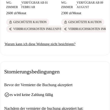
WG-
VERFÜGBAR AB 01
WG-
VERFÜGBAR AB 09
bietet verschiedene Restaurants wie das Polskie Jadło Garmażeria.
■
■
ZIMMER
FEBRUAR
ZIMMER
AUGUST
Erleben Sie Warschau von seiner schönsten Seite und sichern Sie sich
2600 zł
/
Monat
2300 zł
/
Monat
noch heute dieses Zimmer!
lock
lock
GESCHÜTZTE KAUTION
GESCHÜTZTE KAUTION
euro
euro
VERBRAUCHSKOSTEN INKLUSIVE
VERBRAUCHSKOSTEN INKLU
Warum kann ich diese Wohnung nicht besichtigen?
Stornierungsbedingungen
Bevor der Vermieter die Buchung akzeptiert
check_circle
es wird keine Zahlung fällig
Nachdem der vermieter die buchung akzeptiert hat: