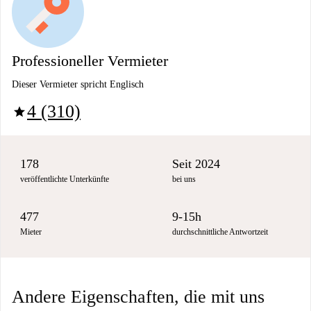
Professioneller Vermieter
Dieser Vermieter spricht Englisch
4 (310)
star
178
Seit 2024
veröffentlichte Unterkünfte
bei uns
477
9-15h
Mieter
durchschnittliche Antwortzeit
Andere Eigenschaften, die mit uns