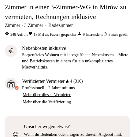
Zimmer in einer 3-Zimmer-WG in Mirów zu
vermieten, Rechnungen inklusive
Zimmer
3
Zimmer
Badezimmer
visibility
favorite
person
ios_share
246
Aufrufe
18
Mal als Favorit gespeichert
9
Interessierte
3
male geteilt
Nebenkosten inklusive
euro
Sorgenfreies Wohnen mit inbegriffenen Nebenkosten – Miete
und Betriebskosten in einem für ein unkompliziertes
Mietverhältnis.
star
Verifizierter Vermieter
4 (310)
Professionell
·
2 Jahre
mit uns
Mehr über diesen Vermieter
Mehr über die Verifizierung
Unsicher wegen etwas?
sentiment_very_satisfied
Wenn du Bedenken oder Fragen zu diesem Angebot hast,