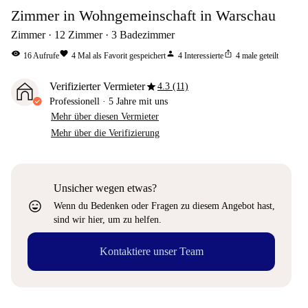
Zimmer in Wohngemeinschaft in Warschau
Zimmer
12
Zimmer
3
Badezimmer
visibility
favorite
person
ios_share
16
Aufrufe
4
Mal als Favorit gespeichert
4
Interessierte
4
male geteilt
star
Verifizierter Vermieter
4.3 (11)
Professionell
·
5 Jahre
mit uns
Mehr über diesen Vermieter
Mehr über die Verifizierung
Unsicher wegen etwas?
sentiment_very_satisfied
Wenn du Bedenken oder Fragen zu diesem Angebot hast,
sind wir hier, um zu helfen.
Kontaktiere unser Team