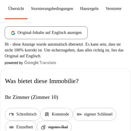
Übersicht
Stornierungsbedingungen
Hausregeln
Vermieter
W
Original-Inhalte auf Englisch anzeigen
Hi - diese Anzeige wurde automatisch übersetzt. Es kann sein, dass sie
nicht 100% korrekt ist. Um sicherzugehen, dass alles richtig ist, lies das
Original auf Englisch.
Was bietet diese Immobilie?
Ihr Zimmer (Zimmer 10)
desk
dresser
key
Schreibtisch
Kommode
eigener Schlüssel
airline_seat_flat
soap
Einzelbett
eigenes Bad