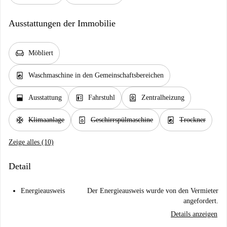
Ausstattungen der Immobilie
chair
Möbliert
local_laundry_service
Waschmaschine in den Gemeinschaftsbereichen
window_open
elevator
water_heater
Ausstattung
Fahrstuhl
Zentralheizung
ac_unit
dishwasher_gen
local_laundry_service
Klimaanlage
Geschirrspülmaschine
Trockner
Zeige alles (10)
Detail
Energieausweis
Der Energieausweis wurde von den Vermieter
angefordert.
Details anzeigen