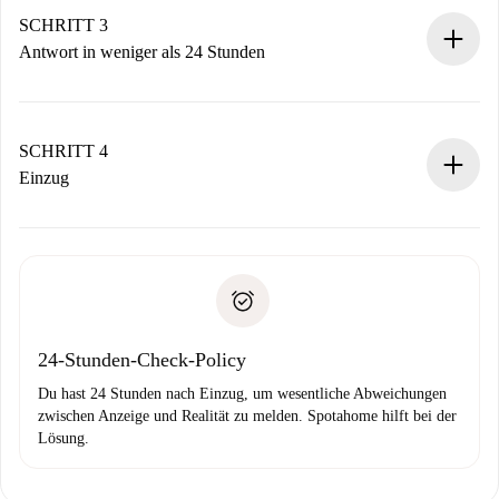
Denk daran, dass wir dich erst belasten, wenn der
SCHRITT 3
Vermieter zustimmt.
Antwort in weniger als 24 Stunden
Der Vermieter hat bis zu 24 Stunden Zeit zu bestätigen.
Sobald die Buchung akzeptiert ist, belasten wir dich und
stellen den Kontakt her.
SCHRITT 4
Wenn der Vermieter ablehnen muss, entstehen keine
Einzug
Kosten und wir schlagen Alternativen vor.
Kläre mit dem Vermieter die Ankunftsdetails,
Benötigte Dokumente bei „
Spotahome plus
“-Objekten.
Schlüsselübergabe usw.
Personalausweis oder Reisepass
Spotahome überweist die erste Zahlung nur, wenn du keine
Zahlungsfähigkeitsnachweis
Probleme meldest.
Bankeinzug
24-Stunden-Check-Policy
Du hast 24 Stunden nach Einzug, um wesentliche Abweichungen
zwischen Anzeige und Realität zu melden. Spotahome hilft bei der
Lösung.