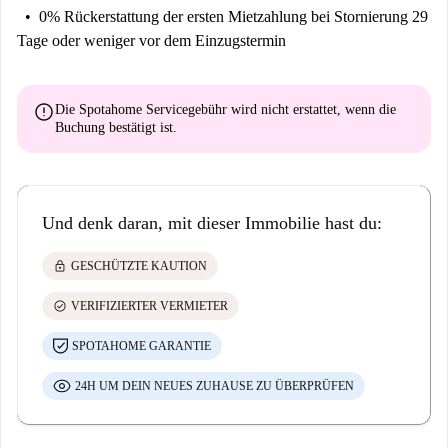
0% Rückerstattung der ersten Mietzahlung
bei Stornierung 29
Tage oder weniger vor dem Einzugstermin
error
Die Spotahome Servicegebühr wird
nicht erstattet
, wenn die
Buchung bestätigt ist.
Und denk daran, mit dieser Immobilie hast du:
lock
GESCHÜTZTE KAUTION
check_circle
VERIFIZIERTER VERMIETER
SPOTAHOME GARANTIE
24H UM DEIN NEUES ZUHAUSE ZU ÜBERPRÜFEN