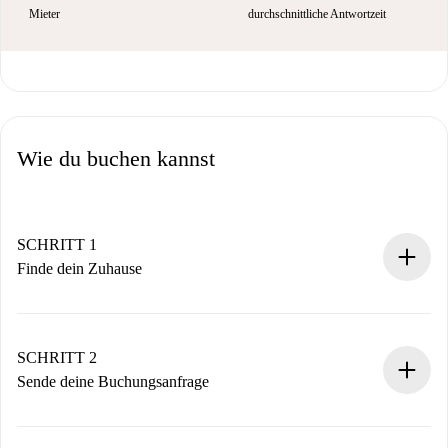
Mieter
durchschnittliche Antwortzeit
Wie du buchen kannst
SCHRITT 1
Finde dein Zuhause
100% Online-Buchungsprozess.
Verifizierte Wohnungen und Vermieter.
Du erhältst alle notwendigen Informationen im Voraus.
SCHRITT 2
Sende deine Buchungsanfrage
Sende grundlegende Informationen zu deinem Profil und
deiner Zahlungsmethode.