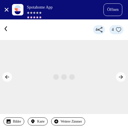
Spotahome App
Öffnen
4
4
Bilder
Karte
Weitere Zimmer