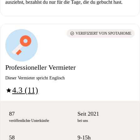
ausziehst, bezahlst du nur für die Tage, die du gebucht hast.
check_circle
VERIFIZIERT VON SPOTAHOME
Professioneller Vermieter
Dieser Vermieter spricht Englisch
4.3 (11)
star
87
Seit 2021
veröffentlichte Unterkünfte
bei uns
58
9-15h