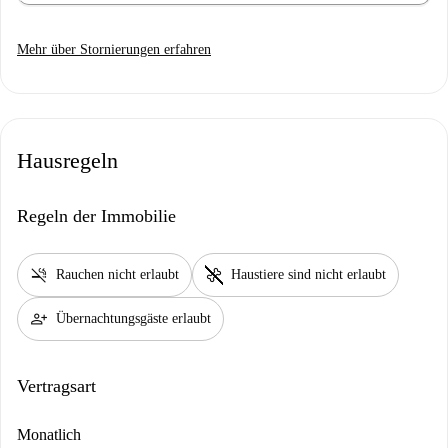
Mehr über Stornierungen erfahren
Hausregeln
Regeln der Immobilie
smoke_free
pet_supplies
Rauchen nicht erlaubt
Haustiere sind nicht erlaubt
person_add
Übernachtungsgäste erlaubt
Vertragsart
Monatlich