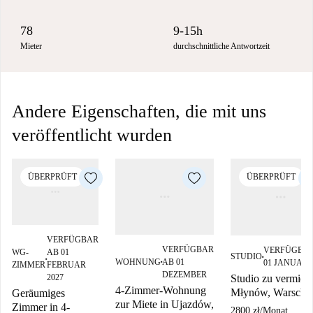
78
9-15h
Mieter
durchschnittliche Antwortzeit
Andere Eigenschaften, die mit uns
veröffentlicht wurden
ÜBERPRÜFT
ÜBERPRÜFT
VERFÜGBAR
VERFÜGBAR
VERFÜGBAR
WG-
AB 01
STUDIO
■
WOHNUNG
AB 01
■
01 JANUAR 
■
ZIMMER
FEBRUAR
DEZEMBER
Studio zu vermiete
2027
4-Zimmer-Wohnung
Młynów, Warscha
Geräumiges
zur Miete in Ujazdów,
Zimmer in 4-
2800 zł
/
Monat