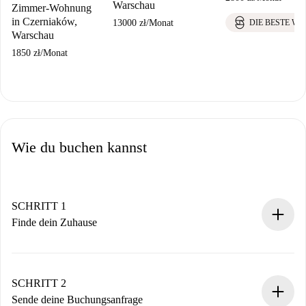
Warschau
Zimmer-Wohnung
in Czerniaków,
13000 zł
/
Monat
DIE BESTE W
Warschau
1850 zł
/
Monat
Wie du buchen kannst
SCHRITT 1
Finde dein Zuhause
100% Online-Buchungsprozess.
Verifizierte Wohnungen und Vermieter.
Du erhältst alle notwendigen Informationen im Voraus.
SCHRITT 2
Sende deine Buchungsanfrage