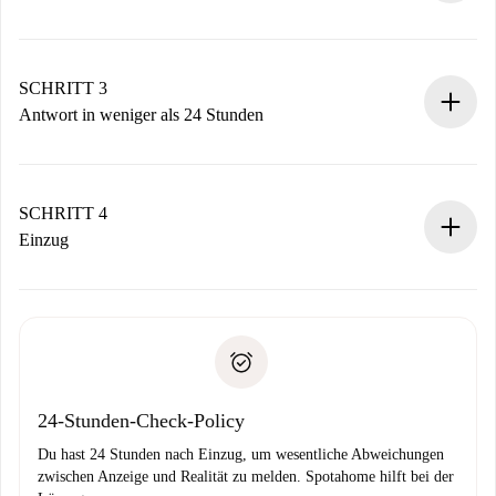
Sende grundlegende Informationen zu deinem Profil und
deiner Zahlungsmethode.
Denk daran, dass wir dich erst belasten, wenn der
SCHRITT 3
Vermieter zustimmt.
Antwort in weniger als 24 Stunden
Der Vermieter hat bis zu 24 Stunden Zeit zu bestätigen.
Sobald die Buchung akzeptiert ist, belasten wir dich und
stellen den Kontakt her.
SCHRITT 4
Wenn der Vermieter ablehnen muss, entstehen keine
Einzug
Kosten und wir schlagen Alternativen vor.
Kläre mit dem Vermieter die Ankunftsdetails,
Benötigte Dokumente bei „
Spotahome plus
“-Objekten.
Schlüsselübergabe usw.
Personalausweis oder Reisepass
Spotahome überweist die erste Zahlung nur, wenn du keine
Zahlungsfähigkeitsnachweis
Probleme meldest.
Bankeinzug
24-Stunden-Check-Policy
Du hast 24 Stunden nach Einzug, um wesentliche Abweichungen
zwischen Anzeige und Realität zu melden. Spotahome hilft bei der