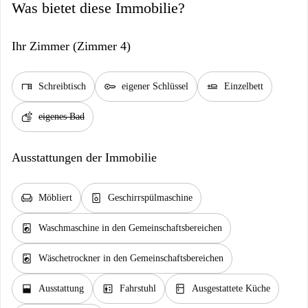
Was bietet diese Immobilie?
Ihr Zimmer (Zimmer 4)
desk
key
airline_seat_flat
Schreibtisch
eigener Schlüssel
Einzelbett
soap
eigenes Bad
Ausstattungen der Immobilie
chair
dishwasher_gen
Möbliert
Geschirrspülmaschine
local_laundry_service
Waschmaschine in den Gemeinschaftsbereichen
local_laundry_service
Wäschetrockner in den Gemeinschaftsbereichen
window_open
elevator
kitchen
Ausstattung
Fahrstuhl
Ausgestattete Küche