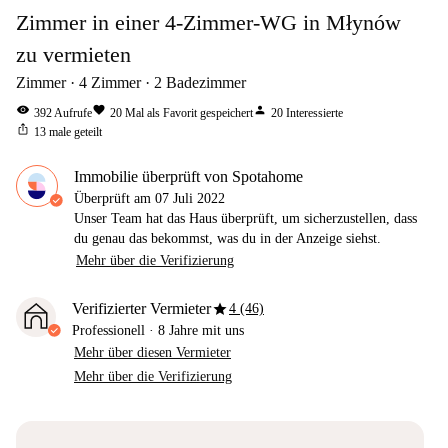
Zimmer in einer 4-Zimmer-WG in Młynów
zu vermieten
Zimmer
4
Zimmer
2
Badezimmer
visibility
favorite
person
392
Aufrufe
20
Mal als Favorit gespeichert
20
Interessierte
ios_share
13
male geteilt
Immobilie überprüft von Spotahome
Überprüft am
07 Juli 2022
Unser Team hat das Haus überprüft, um sicherzustellen, dass
du genau das bekommst, was du in der Anzeige siehst.
Mehr über die Verifizierung
star
Verifizierter Vermieter
4 (46)
Professionell
·
8 Jahre
mit uns
Mehr über diesen Vermieter
Mehr über die Verifizierung