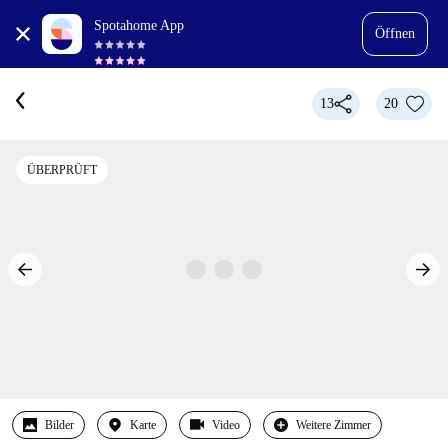
Spotahome App
Öffnen
13
20
ÜBERPRÜFT
Bilder
Karte
Video
Weitere Zimmer