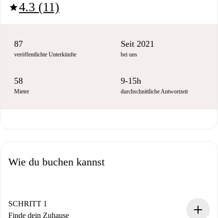
4.3 (11)
star
87
Seit 2021
veröffentlichte Unterkünfte
bei uns
58
9-15h
Mieter
durchschnittliche Antwortzeit
Wie du buchen kannst
SCHRITT 1
Finde dein Zuhause