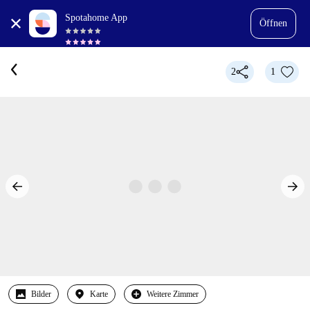
Spotahome App
Öffnen
2
1
Bilder
Karte
Weitere Zimmer