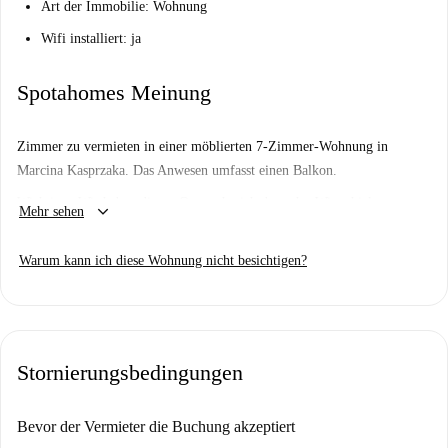
Art der Immobilie: Wohnung
Wifi installiert: ja
Spotahomes Meinung
Zimmer zu vermieten in einer möblierten 7-Zimmer-Wohnung in
Marcina Kasprzaka. Das Anwesen umfasst einen Balkon.
Wichtig: - Wir haben diesen Ort noch nicht besucht. Wir schicken
keyboard_arrow_down
Mehr sehen
Homechecker, um jede Wohnung auf Spotahome zu besuchen, also
kommen Sie bald wieder für eine geführte Tour plus 360°- und HD-
Warum kann ich diese Wohnung nicht besichtigen?
Fotos.
Stornierungsbedingungen
Bevor der Vermieter die Buchung akzeptiert