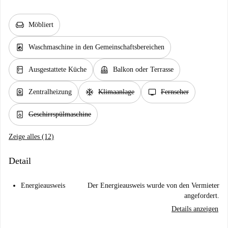
chair
Möbliert
local_laundry_service
Waschmaschine in den Gemeinschaftsbereichen
kitchen
balcony
Ausgestattete Küche
Balkon oder Terrasse
water_heater
ac_unit
tv
Zentralheizung
Klimaanlage
Fernseher
dishwasher_gen
Geschirrspülmaschine
Zeige alles (12)
Detail
Energieausweis
Der Energieausweis wurde von den Vermieter
angefordert.
Details anzeigen