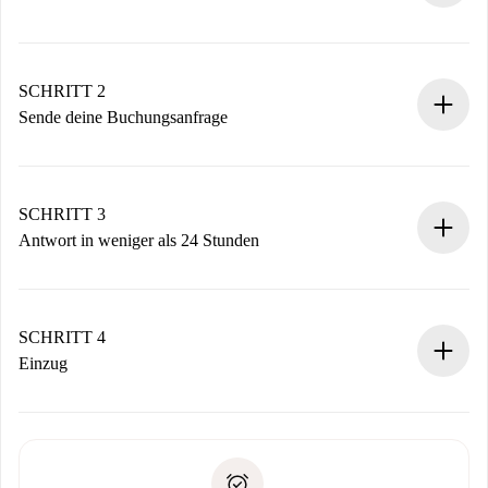
100% Online-Buchungsprozess.
Verifizierte Wohnungen und Vermieter.
Du erhältst alle notwendigen Informationen im Voraus.
SCHRITT 2
Sende deine Buchungsanfrage
Sende grundlegende Informationen zu deinem Profil und
deiner Zahlungsmethode.
Denk daran, dass wir dich erst belasten, wenn der
SCHRITT 3
Vermieter zustimmt.
Antwort in weniger als 24 Stunden
Der Vermieter hat bis zu 24 Stunden Zeit zu bestätigen.
Sobald die Buchung akzeptiert ist, belasten wir dich und
stellen den Kontakt her.
SCHRITT 4
Wenn der Vermieter ablehnen muss, entstehen keine
Einzug
Kosten und wir schlagen Alternativen vor.
Kläre mit dem Vermieter die Ankunftsdetails,
Benötigte Dokumente bei „
Spotahome plus
“-Objekten.
Schlüsselübergabe usw.
Personalausweis oder Reisepass
Spotahome überweist die erste Zahlung nur, wenn du keine
Zahlungsfähigkeitsnachweis
Probleme meldest.