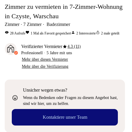
Zimmer zu vermieten in 7-Zimmer-Wohnung
in Czyste, Warschau
Zimmer
7
Zimmer
Badezimmer
visibility
favorite
person
ios_share
28
Aufrufe
1
Mal als Favorit gespeichert
2
Interessierte
2
male geteilt
star
Verifizierter Vermieter
4.3 (11)
Professionell
·
5 Jahre
mit uns
Mehr über diesen Vermieter
Mehr über die Verifizierung
Unsicher wegen etwas?
sentiment_very_satisfied
Wenn du Bedenken oder Fragen zu diesem Angebot hast,
sind wir hier, um zu helfen.
Kontaktiere unser Team