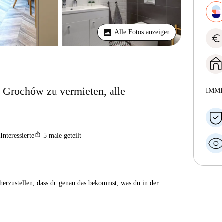
Alle Fotos anzeigen
euro
Grochów zu vermieten, alle
IMM
ios_share
Interessierte
5
male geteilt
herzustellen, dass du genau das bekommst, was du in der