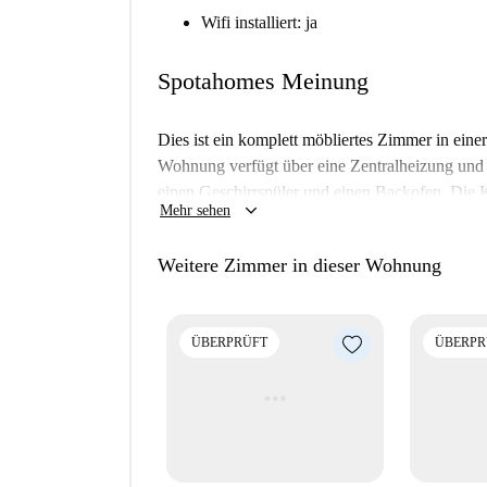
Wifi installiert: ja
Spotahomes Meinung
Dies ist ein komplett möbliertes Zimmer in e
Wohnung verfügt über eine Zentralheizung und
einen Geschirrspüler und einen Backofen. Die K
keyboard_arrow_down
Mehr sehen
Strom, Wasser, Gas und WLAN sind inklusive. S
die Richtigkeit und Zuverlässigkeit aller Angab
Weitere Zimmer in dieser Wohnung
Die Wohnung befindet sich in Grochów, einem l
Nähe finden Sie Sehenswürdigkeiten wie das ital
Restaurant Akademia Smaków und den Lewiatan-
ÜBERPRÜFT
ÜBERPR
Auch die Restaurants Narodowa und Wegedonut 
„Zalikierdo Drom“ ist eine beliebte Touristenatt