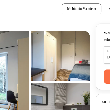
Ich bin ein Vermieter
Wäh
seh
E
MIT 