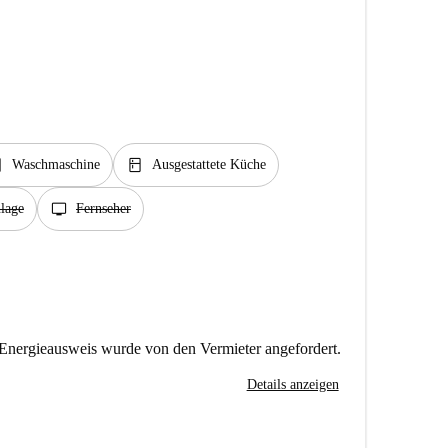
rvice
kitchen
Waschmaschine
Ausgestattete Küche
tv
lage
Fernseher
Energieausweis wurde von den Vermieter angefordert.
Details anzeigen