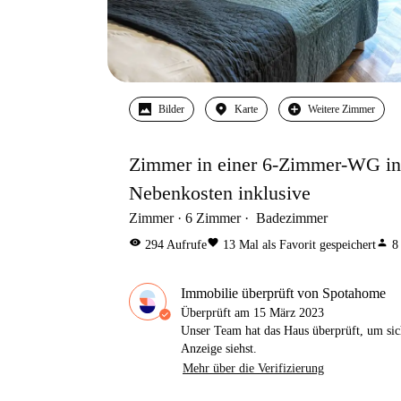
Bilder
Karte
Weitere Zimmer
Zimmer in einer 6-Zimmer-WG in 
Nebenkosten inklusive
Zimmer
6
Zimmer
Badezimmer
visibility
favorite
person
294
Aufrufe
13
Mal als Favorit gespeichert
8
Immobilie überprüft von Spotahome
Überprüft am
15 März 2023
Unser Team hat das Haus überprüft, um sic
Anzeige siehst.
Mehr über die Verifizierung