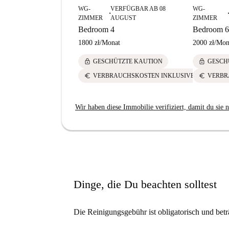
WG-
VERFÜGBAR AB 08
WG-
■
■
ZIMMER
AUGUST
ZIMMER
Bedroom 4
Bedroom 6
1800 zł
/
Monat
2000 zł
/
Mon
lock
lock
GESCHÜTZTE KAUTION
GESCH
euro
euro
VERBRAUCHSKOSTEN INKLUSIVE
VERBR
Wir haben diese Immobilie verifiziert, damit du sie n
Dinge, die Du beachten solltest
Die Reinigungsgebühr ist obligatorisch und bet