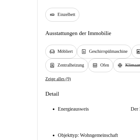
airline_seat_flat
Einzelbett
Ausstattungen der Immobilie
chair
dishwasher_gen
local_laundry_se
Möbliert
Geschirrspülmaschine
water_heater
oven_gen
ac_unit
Zentralheizung
Ofen
Klimaan
Zeige alles (9)
Detail
Energieausweis
Der 
Objekttyp: Wohngemeinschaft