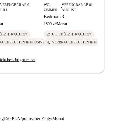
VERFÜGBAR AB 01
WG-
VERFÜGBAR AB 01
WG-
V
■
■
JULI
ZIMMER
AUGUST
ZIMMER
Bedroom 3
Bedroom 1
at
1800 zł
/
Monat
2000 zł
/
Mon
lock
lock
ÜTZTE KAUTION
GESCHÜTZTE KAUTION
GESCH
euro
euro
AUCHSKOSTEN INKLUSIVE
VERBRAUCHSKOSTEN INKLUSIVE
VERBR
icht besichtigen musst
rägt 50 PLN/polnischer Zloty/Monat