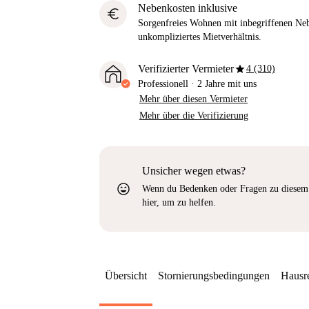
Nebenkosten inklusive
euro
Sorgenfreies Wohnen mit inbegriffenen Neb
unkompliziertes Mietverhältnis.
star
Verifizierter Vermieter
4 (310)
Professionell
·
2 Jahre
mit uns
Mehr über diesen Vermieter
Mehr über die Verifizierung
Unsicher wegen etwas?
sentiment_very_satisfied
Wenn du Bedenken oder Fragen zu diesem 
hier, um zu helfen.
Übersicht
Stornierungsbedingungen
Hausr