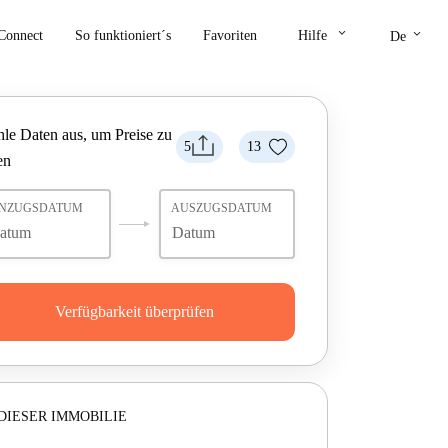
keyboard_arrow_down
keyboard_arrow_down
Connect
So funktioniert´s
Favoriten
Hilfe
De
le Daten aus, um Preise zu
5
13
en
INZUGSDATUM
AUSZUGSDATUM
Verfügbarkeit überprüfen
DIESER IMMOBILIE