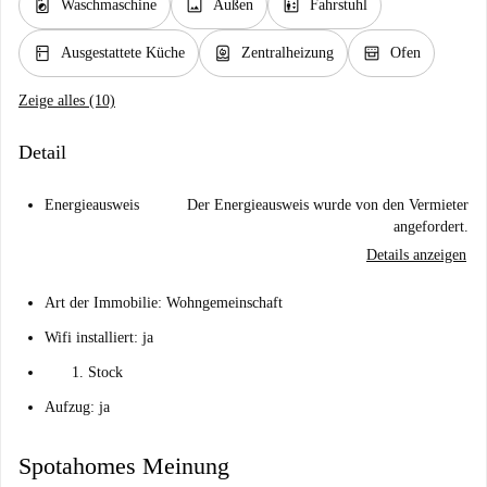
local_laundry_service
image
elevator
Waschmaschine
Außen
Fahrstuhl
kitchen
water_heater
oven_gen
Ausgestattete Küche
Zentralheizung
Ofen
Zeige alles (10)
Detail
Energieausweis
Der Energieausweis wurde von den Vermieter
angefordert.
Details anzeigen
Art der Immobilie: Wohngemeinschaft
Wifi installiert: ja
Stock
Aufzug: ja
Spotahomes Meinung