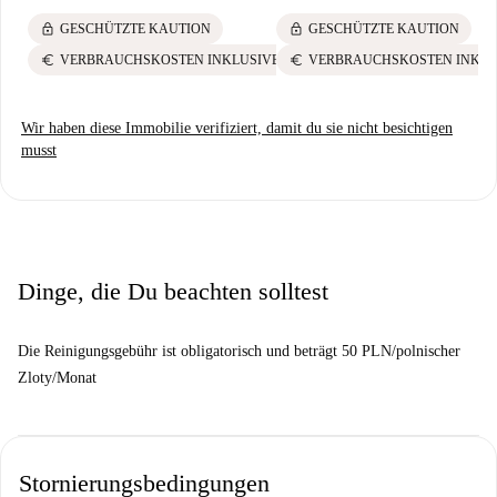
wie das Johannes-Paul-II.-Denkmal und die Rzeźba Syrenki
lock
lock
GESCHÜTZTE KAUTION
GESCHÜTZTE KAUTION
Warszawskiej verleihen diesem Ort historische Bedeutung. Hier zu
wohnen bietet nicht nur Komfort, sondern auch die Möglichkeit, in
euro
euro
VERBRAUCHSKOSTEN INKLUSIVE
VERBRAUCHSKOSTEN INKLU
Warschaus reiches Erbe einzutauchen.
Wir haben diese Immobilie verifiziert, damit du sie nicht besichtigen
musst
Dinge, die Du beachten solltest
Die Reinigungsgebühr ist obligatorisch und beträgt 50 PLN/polnischer
Zloty/Monat
Stornierungsbedingungen