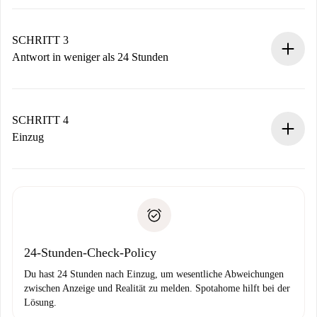
Sende grundlegende Informationen zu deinem Profil und
deiner Zahlungsmethode.
Denk daran, dass wir dich erst belasten, wenn der
SCHRITT 3
Vermieter zustimmt.
Antwort in weniger als 24 Stunden
Der Vermieter hat bis zu 24 Stunden Zeit zu bestätigen.
Sobald die Buchung akzeptiert ist, belasten wir dich und
stellen den Kontakt her.
SCHRITT 4
Wenn der Vermieter ablehnen muss, entstehen keine
Einzug
Kosten und wir schlagen Alternativen vor.
Kläre mit dem Vermieter die Ankunftsdetails,
Benötigte Dokumente bei „
Spotahome plus
“-Objekten.
Schlüsselübergabe usw.
Personalausweis oder Reisepass
Spotahome überweist die erste Zahlung nur, wenn du keine
Zahlungsfähigkeitsnachweis
Probleme meldest.
Bankeinzug
24-Stunden-Check-Policy
Du hast 24 Stunden nach Einzug, um wesentliche Abweichungen
zwischen Anzeige und Realität zu melden. Spotahome hilft bei der
Lösung.