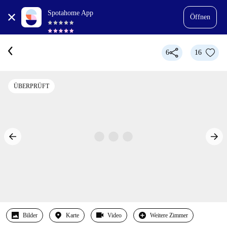
Spotahome App
Öffnen
6
16
ÜBERPRÜFT
Bilder
Karte
Video
Weitere Zimmer