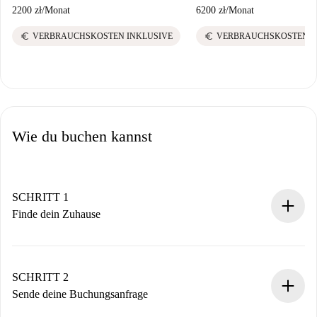
2200 zł
/
Monat
6200 zł
/
Monat
euro
euro
VERBRAUCHSKOSTEN INKLUSIVE
VERBRAUCHSKOSTEN I
Wie du buchen kannst
SCHRITT 1
Finde dein Zuhause
100% Online-Buchungsprozess.
Verifizierte Wohnungen und Vermieter.
Du erhältst alle notwendigen Informationen im Voraus.
SCHRITT 2
Sende deine Buchungsanfrage