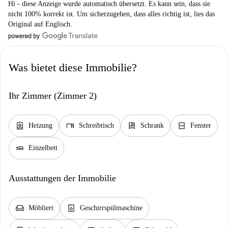
Hi - diese Anzeige wurde automatisch übersetzt. Es kann sein, dass sie
nicht 100% korrekt ist. Um sicherzugehen, dass alles richtig ist, lies das
Original auf Englisch.
Was bietet diese Immobilie?
Ihr Zimmer (Zimmer 2)
water_heater
desk
dresser
window_closed
Heizung
Schreibtisch
Schrank
Fenster
airline_seat_flat
Einzelbett
Ausstattungen der Immobilie
chair
dishwasher_gen
Möbliert
Geschirrspülmaschine