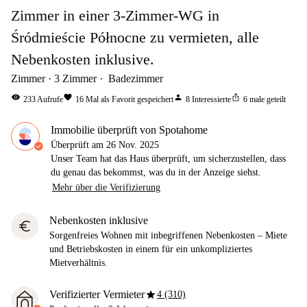
Zimmer in einer 3-Zimmer-WG in
Śródmieście Północne zu vermieten, alle
Nebenkosten inklusive.
Zimmer
3
Zimmer
Badezimmer
visibility
favorite
person
ios_share
233
Aufrufe
16
Mal als Favorit gespeichert
8
Interessierte
6
male geteilt
Immobilie überprüft von Spotahome
Überprüft am
26 Nov. 2025
Unser Team hat das Haus überprüft, um sicherzustellen, dass
du genau das bekommst, was du in der Anzeige siehst.
Mehr über die Verifizierung
Nebenkosten inklusive
euro
Sorgenfreies Wohnen mit inbegriffenen Nebenkosten – Miete
und Betriebskosten in einem für ein unkompliziertes
Mietverhältnis.
star
Verifizierter Vermieter
4 (310)