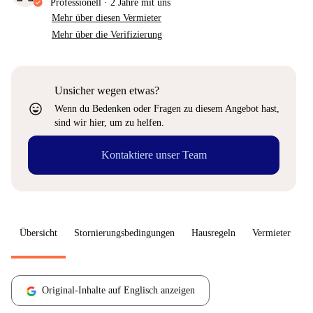
Professionell
·
2 Jahre
mit uns
Mehr über diesen Vermieter
Mehr über die Verifizierung
Unsicher wegen etwas?
sentiment_very_satisfied
Wenn du Bedenken oder Fragen zu diesem Angebot hast,
sind wir hier, um zu helfen.
Kontaktiere unser Team
Übersicht
Stornierungsbedingungen
Hausregeln
Vermieter
W
Original-Inhalte auf Englisch anzeigen