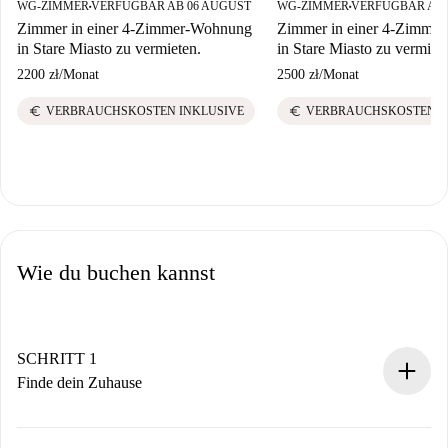
WG-ZIMMER
VERFÜGBAR AB 06 AUGUST
WG-ZIMMER
VERFÜGBAR AB 
■
■
Zimmer in einer 4-Zimmer-Wohnung
Zimmer in einer 4-Zimme
in Stare Miasto zu vermieten.
in Stare Miasto zu vermiet
2200 zł
/
Monat
2500 zł
/
Monat
euro
euro
VERBRAUCHSKOSTEN INKLUSIVE
VERBRAUCHSKOSTEN I
Wie du buchen kannst
SCHRITT 1
Finde dein Zuhause
100% Online-Buchungsprozess.
Verifizierte Wohnungen und Vermieter.