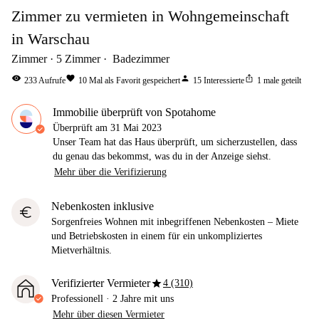
Zimmer zu vermieten in Wohngemeinschaft
in Warschau
Zimmer
5
Zimmer
Badezimmer
visibility
favorite
person
ios_share
233
Aufrufe
10
Mal als Favorit gespeichert
15
Interessierte
1
male geteilt
Immobilie überprüft von Spotahome
Überprüft am
31 Mai 2023
Unser Team hat das Haus überprüft, um sicherzustellen, dass
du genau das bekommst, was du in der Anzeige siehst.
Mehr über die Verifizierung
Nebenkosten inklusive
euro
Sorgenfreies Wohnen mit inbegriffenen Nebenkosten – Miete
und Betriebskosten in einem für ein unkompliziertes
Mietverhältnis.
star
Verifizierter Vermieter
4 (310)
Professionell
·
2 Jahre
mit uns
Mehr über diesen Vermieter