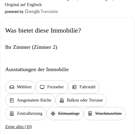
Original auf Englisch.
Was bietet diese Immobilie?
Ihr Zimmer (Zimmer 2)
Ausstattungen der Immobilie
chair
tv
elevator
Möbliert
Fernseher
Fahrstuhl
kitchen
balcony
Ausgestattete Küche
Balkon oder Terrasse
water_heater
ac_unit
local_laundry_service
Zentralheizung
Klimaanlage
Waschmaschine
Zeige alles (10)