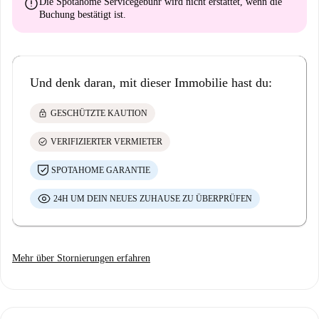
error
Die Spotahome Servicegebühr wird
nicht erstattet
, wenn die
Buchung bestätigt ist.
Und denk daran, mit dieser Immobilie hast du:
lock
GESCHÜTZTE KAUTION
check_circle
VERIFIZIERTER VERMIETER
SPOTAHOME GARANTIE
24H UM DEIN NEUES ZUHAUSE ZU ÜBERPRÜFEN
Mehr über Stornierungen erfahren