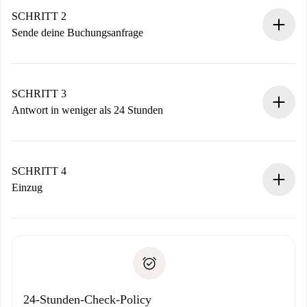
Du erhältst alle notwendigen Informationen im Voraus.
SCHRITT 2
Sende deine Buchungsanfrage
Sende grundlegende Informationen zu deinem Profil und
deiner Zahlungsmethode.
Denk daran, dass wir dich erst belasten, wenn der
SCHRITT 3
Vermieter zustimmt.
Antwort in weniger als 24 Stunden
Der Vermieter hat bis zu 24 Stunden Zeit zu bestätigen.
Sobald die Buchung akzeptiert ist, belasten wir dich und
stellen den Kontakt her.
SCHRITT 4
Wenn der Vermieter ablehnen muss, entstehen keine
Einzug
Kosten und wir schlagen Alternativen vor.
Kläre mit dem Vermieter die Ankunftsdetails,
Benötigte Dokumente bei „
Spotahome plus
“-Objekten.
Schlüsselübergabe usw.
Personalausweis oder Reisepass
Spotahome überweist die erste Zahlung nur, wenn du keine
Zahlungsfähigkeitsnachweis
Probleme meldest.
Bankeinzug
24-Stunden-Check-Policy