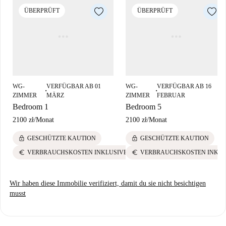
ÜBERPRÜFT
ÜBERPRÜFT
WG-
VERFÜGBAR AB 01
WG-
VERFÜGBAR AB 16
■
■
ZIMMER
MÄRZ
ZIMMER
FEBRUAR
Bedroom 1
Bedroom 5
2100 zł
/
Monat
2100 zł
/
Monat
lock
lock
GESCHÜTZTE KAUTION
GESCHÜTZTE KAUTION
euro
euro
VERBRAUCHSKOSTEN INKLUSIVE
VERBRAUCHSKOSTEN INKLU
Wir haben diese Immobilie verifiziert, damit du sie nicht besichtigen
musst