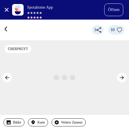
Spotahome App
Öffnen
1
10
ÜBERPRÜFT
Bilder
Karte
Weitere Zimmer