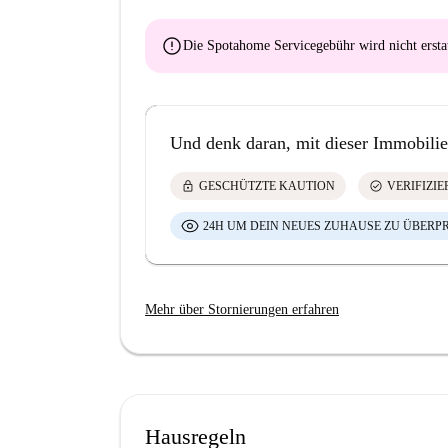
error
Die Spotahome Servicegebühr wird
nicht ersta
Und denk daran, mit dieser Immobilie
lock
check_circle
GESCHÜTZTE KAUTION
VERIFIZI
24H UM DEIN NEUES ZUHAUSE ZU ÜBERP
Mehr über Stornierungen erfahren
Hausregeln