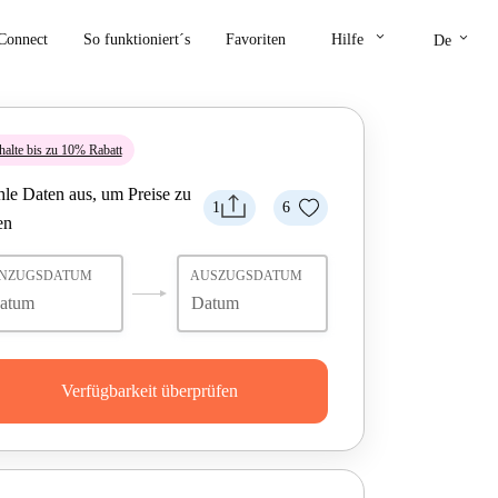
keyboard_arrow_down
keyboard_arrow_down
Connect
So funktioniert´s
Favoriten
Hilfe
De
halte bis zu 10% Rabatt
le Daten aus, um Preise zu
1
6
en
INZUGSDATUM
AUSZUGSDATUM
Verfügbarkeit überprüfen