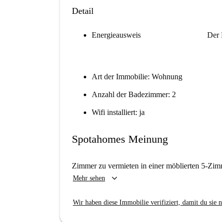
Detail
Energieausweis
Der 
Art der Immobilie: Wohnung
Anzahl der Badezimmer: 2
Wifi installiert: ja
Spotahomes Meinung
Zimmer zu vermieten in einer möblierten 5-Z
keyboard_arrow_down
Mehr sehen
Wir haben diese Immobilie verifiziert, damit du sie n