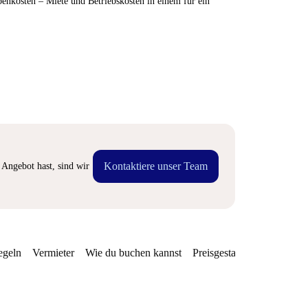
enkosten – Miete und Betriebskosten in einem für ein
Kontaktiere unser Team
Angebot hast, sind wir
egeln
Vermieter
Wie du buchen kannst
Preisgestaltung
Verfügba