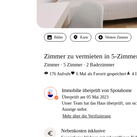
Bilder
Karte
Weitere Zimmer
Zimmer zu vermieten in 5-Zimme
Zimmer
5
Zimmer
2
Badezimmer
visibility
favorite
person
176
Aufrufe
6
Mal als Favorit gespeichert
4
I
Immobilie überprüft von Spotahome
Überprüft am
05 Mai 2023
Unser Team hat das Haus überprüft, um sic
Anzeige siehst.
Mehr über die Verifizierung
Nebenkosten inklusive
euro