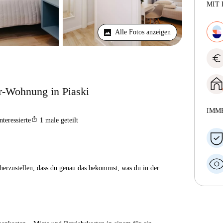
MIT 
Alle Fotos anzeigen
euro
r-Wohnung in Piaski
IMM
ios_share
nteressierte
1
male geteilt
herzustellen, dass du genau das bekommst, was du in der