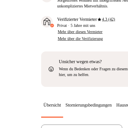
Sorgenfreies Wohnen mit inbegriffenen Neb
unkompliziertes Mietverhältnis.
star
Verifizierter Vermieter
4.3 (42)
Privat
·
5 Jahre
mit uns
Mehr über diesen Vermieter
Mehr über die Verifizierung
Unsicher wegen etwas?
sentiment_very_satisfied
Wenn du Bedenken oder Fragen zu diesem 
hier, um zu helfen.
Übersicht
Stornierungsbedingungen
Hausr