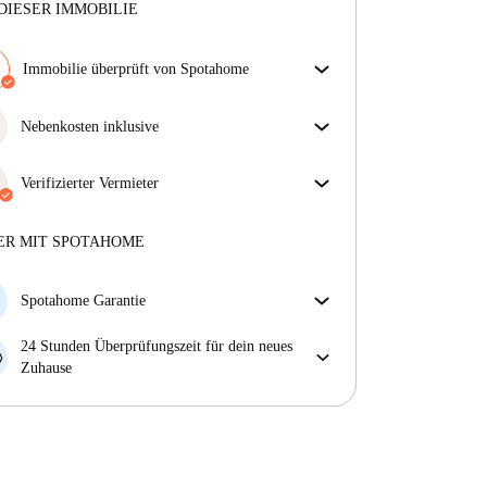
DIESER IMMOBILIE
Immobilie überprüft von Spotahome
Unser Team hat das Haus überprüft, um
sicherzustellen, dass du genau das bekommst, was du
Nebenkosten inklusive
in der Anzeige siehst.
Sorgenfreies Wohnen mit inbegriffenen Nebenkosten
Mehr über die Verifizierung
– Miete und Betriebskosten in einem für ein
Verifizierter Vermieter
unkompliziertes Mietverhältnis.
Privat
·
5 Jahre
mit uns
Mehr über diesen Vermieter
ER MIT SPOTAHOME
Mehr über die Verifizierung
Spotahome Garantie
Falls der Vermieter deine Buchung kurzfristig
24 Stunden Überprüfungszeit für dein neues
storniert, werden wir dir entweder A) ein Hotel
Zuhause
bezahlen und dir helfen eine neue Wohnung zu
Bei Abweichungen vom Inserat, melde dich sofort
finden oder B) den gezahlten Betrag vollständig
innerhalb von 24 Stunden, damit wir das Problem
zurückerstatten.
lösen können.