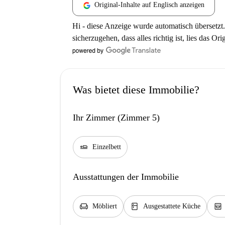
Original-Inhalte auf Englisch anzeigen
Hi - diese Anzeige wurde automatisch übersetzt.
sicherzugehen, dass alles richtig ist, lies das Ori
Was bietet diese Immobilie?
Ihr Zimmer (Zimmer 5)
airline_seat_flat
Einzelbett
Ausstattungen der Immobilie
chair
kitchen
oven_gen
Möbliert
Ausgestattete Küche