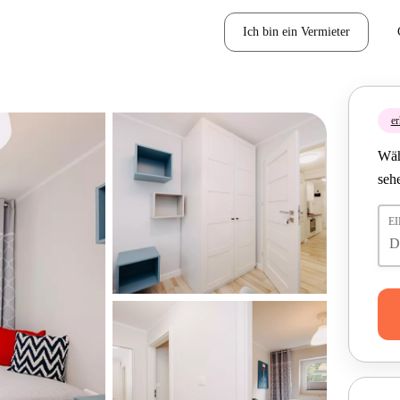
Ich bin ein Vermieter
er
Wäh
seh
E