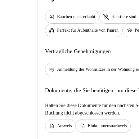
smoke_free
pet_supplies
Rauchen nicht erlaubt
Haustiere sind n
partner_heart
school
Perfekt für Aufenthalte von Paaren
Pe
Vertragliche Genehmigungen
credit_score
Anmeldung des Wohnsitzes in der Wohnung er
Dokumente, die Sie benötigen, um diese
Halten Sie diese Dokumente für den nächsten Sc
Buchung nicht abgeschlossen werden.
description
description
Ausweis
Einkommensnachweis