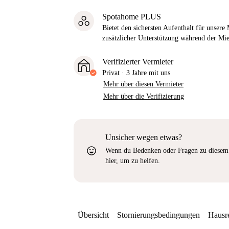
Spotahome PLUS
Bietet den sichersten Aufenthalt für unser
zusätzlicher Unterstützung während der Mi
Verifizierter Vermieter
Privat
·
3 Jahre
mit uns
Mehr über diesen Vermieter
Mehr über die Verifizierung
Unsicher wegen etwas?
sentiment_very_satisfied
Wenn du Bedenken oder Fragen zu diesem 
hier, um zu helfen.
Übersicht
Stornierungsbedingungen
Hausr