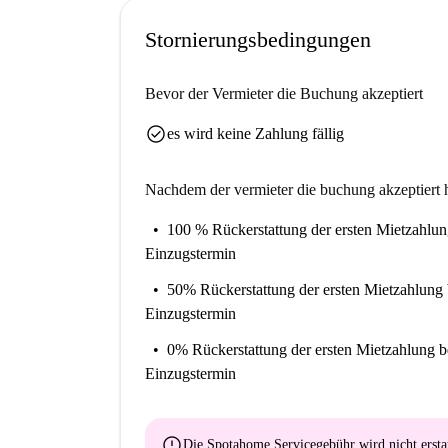
Breslauer Marktplatz, die Breslauer Zwerge und 
pulsierende Kulturleben der Stadt direkt vor Ihr
Stornierungsbedingungen
Bevor der Vermieter die Buchung akzeptiert
check_circle
es wird keine Zahlung fällig
Nachdem der vermieter die buchung akzeptiert h
100 % Rückerstattung der ersten Mietzahlu
Einzugstermin
50% Rückerstattung der ersten Mietzahlung
Einzugstermin
0% Rückerstattung der ersten Mietzahlung
b
Einzugstermin
error
Die Spotahome Servicegebühr wird
nicht ersta