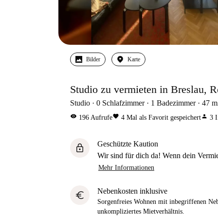
Bilder
Karte
Studio zu vermieten in Breslau, 
Studio
0
Schlafzimmer
1
Badezimmer
47
m
visibility
favorite
person
196
Aufrufe
4
Mal als Favorit gespeichert
3
I
Geschützte Kaution
lock
Wir sind für dich da! Wenn dein Vermiet
Mehr Informationen
Nebenkosten inklusive
euro
Sorgenfreies Wohnen mit inbegriffenen Neb
unkompliziertes Mietverhältnis.