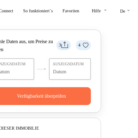
keyboard_arrow_down
keyboard_arrow_down
Connect
So funktioniert´s
Favoriten
Hilfe
De
le Daten aus, um Preise zu
3
4
en
INZUGSDATUM
AUSZUGSDATUM
Verfügbarkeit überprüfen
DIESER IMMOBILIE