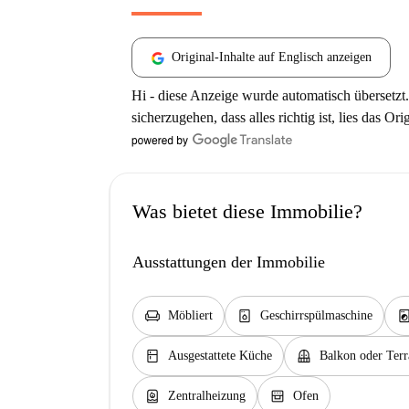
Original-Inhalte auf Englisch anzeigen
Hi - diese Anzeige wurde automatisch übersetzt.
sicherzugehen, dass alles richtig ist, lies das Ori
Was bietet diese Immobilie?
Ausstattungen der Immobilie
chair
dishwasher_gen
local_laundry_se
Möbliert
Geschirrspülmaschine
kitchen
balcony
Ausgestattete Küche
Balkon oder Terr
water_heater
oven_gen
Zentralheizung
Ofen