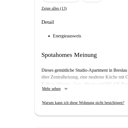
Zeige alles (13)
Detail
Energieausweis
Spotahomes Meinung
Dieses gemütliche Studio-Apartment in Breslau i
über Zentralheizung, eine moderne Küche mit G
Balkon. Wasser-, Gas-, Strom- und WLAN-Rech
keyboard_arrow_down
Mehr sehen
Haustiere sind in dieser Immobilie nicht gestat
Spotahome Homechecker verifiziert wurde, dur
Warum kann ich diese Wohnung nicht besichtigen?
Überprüfungsverfahren.
Das Studio liegt in Breslau und befindet sich i
Maria-Magdalena-Kirche befindet sich in unmitt