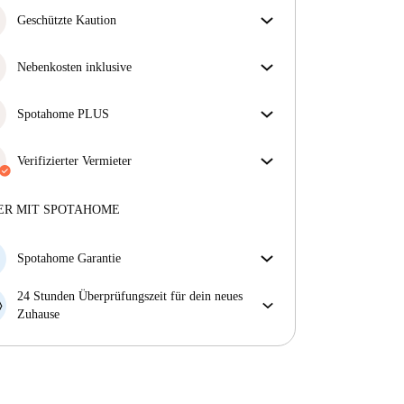
Geschützte Kaution
Wir sind für dich da! Wenn dein Vermieter deine
Kaution nicht zurückzahlt, tun wir es.
Nebenkosten inklusive
Mehr Informationen
Sorgenfreies Wohnen mit inbegriffenen Nebenkosten
– Miete und Betriebskosten in einem für ein
Spotahome PLUS
unkompliziertes Mietverhältnis.
Bietet den sichersten Aufenthalt für unsere Mieter,
indem Zugang zu höchsten Sicherheitsstandards und
Verifizierter Vermieter
zusätzlicher Unterstützung während der Mietdauer
Privat
·
3 Jahre
mit uns
gewährt wird.
Mehr anzeigen
Mehr über diesen Vermieter
ER MIT SPOTAHOME
Mehr über die Verifizierung
Spotahome Garantie
Falls der Vermieter deine Buchung kurzfristig
24 Stunden Überprüfungszeit für dein neues
storniert, werden wir dir entweder A) ein Hotel
Zuhause
bezahlen und dir helfen eine neue Wohnung zu
Bei Abweichungen vom Inserat, melde dich sofort
finden oder B) den gezahlten Betrag vollständig
innerhalb von 24 Stunden, damit wir das Problem
zurückerstatten.
lösen können.