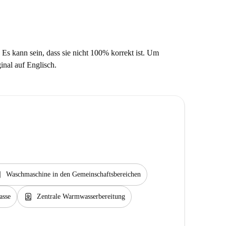
 Es kann sein, dass sie nicht 100% korrekt ist. Um
ginal auf Englisch.
rvice
Waschmaschine in den Gemeinschaftsbereichen
water_heater
asse
Zentrale Warmwasserbereitung