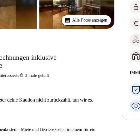
lock
Alle Fotos anzeigen
euro
Rechnungen inklusive
2
IMM
ios_share
nteressierte
3
male geteilt
er deine Kaution nicht zurückzahlt, tun wir es.
enkosten – Miete und Betriebskosten in einem für ein