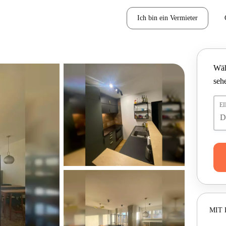
Ich bin ein Vermieter
Wäh
seh
E
MIT 