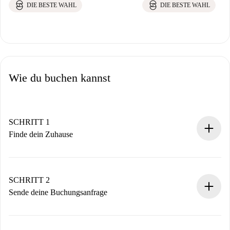
DIE BESTE WAHL
DIE BESTE WAHL
Wie du buchen kannst
SCHRITT 1
Finde dein Zuhause
100% Online-Buchungsprozess.
Verifizierte Wohnungen und Vermieter.
Du erhältst alle notwendigen Informationen im Voraus.
SCHRITT 2
Sende deine Buchungsanfrage
Sende grundlegende Informationen zu deinem Profil und
deiner Zahlungsmethode.