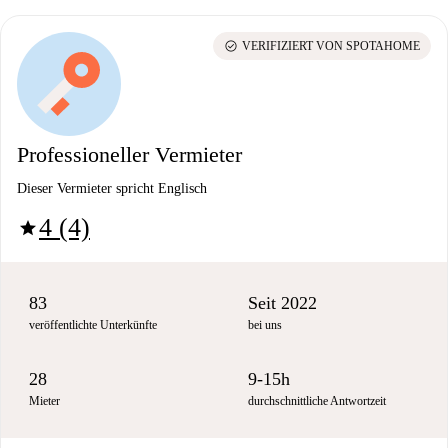
check_circle
VERIFIZIERT VON SPOTAHOME
Professioneller Vermieter
Dieser Vermieter spricht Englisch
4 (4)
star
83
Seit 2022
veröffentlichte Unterkünfte
bei uns
28
9-15h
Mieter
durchschnittliche Antwortzeit