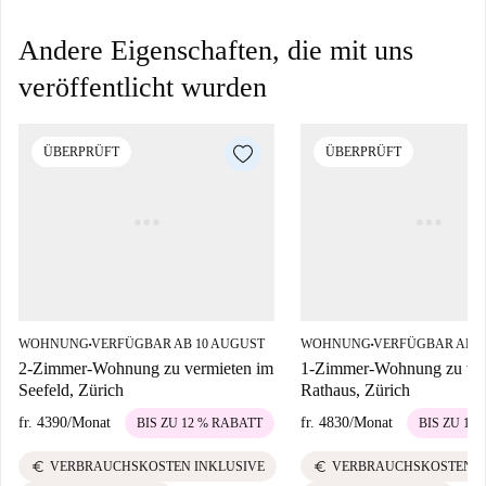
Andere Eigenschaften, die mit uns
veröffentlicht wurden
ÜBERPRÜFT
ÜBERPRÜFT
WOHNUNG
VERFÜGBAR AB 10 AUGUST
WOHNUNG
VERFÜGBAR AB 1
■
■
2-Zimmer-Wohnung zu vermieten im
1-Zimmer-Wohnung zu ver
Seefeld, Zürich
Rathaus, Zürich
fr. 4390
/
Monat
fr. 4830
/
Monat
BIS ZU 12 % RABATT
BIS ZU 12
euro
euro
VERBRAUCHSKOSTEN INKLUSIVE
VERBRAUCHSKOSTEN I