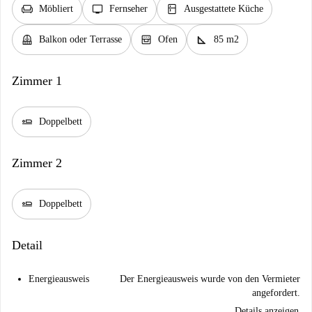
chair
tv
kitchen
Möbliert
Fernseher
Ausgestattete Küche
balcony
oven_gen
square_foot
Balkon oder Terrasse
Ofen
85 m2
Zimmer 1
airline_seat_flat
Doppelbett
Zimmer 2
airline_seat_flat
Doppelbett
Detail
Energieausweis
Der Energieausweis wurde von den Vermieter
angefordert.
Details anzeigen