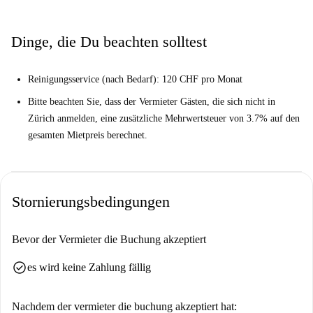
Tyson's Eisdiele, dem Coop Supermarkt und dem Heimatschutzzentrum
in der Villa Patumbah. Auch viele touristische Attraktionen wie der
Dinge, die Du beachten solltest
Zürcher Sonnenmarsch, die Statuen und wunderschöne Brunnen wie der
Brunnen und der Feldmannbrunnen sind bequem zu Fuß erreichbar.
Reinigungsservice (nach Bedarf): 120 CHF pro Monat
Bitte beachten Sie, dass der Vermieter Gästen, die sich nicht in
Zürich anmelden, eine zusätzliche Mehrwertsteuer von 3.7% auf den
gesamten Mietpreis berechnet.
Stornierungsbedingungen
Bevor der Vermieter die Buchung akzeptiert
check_circle
es wird keine Zahlung fällig
Nachdem der vermieter die buchung akzeptiert hat: