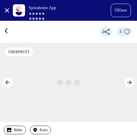
Spotahome App
Öffnen
2
5
ÜBERPRÜFT
Bilder
Karte