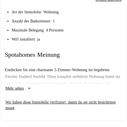
Art der Immobilie: Wohnung
Anzahl der Badezimmer: 1
Maximale Belegung: 4 Personen
Wifi installiert: ja
Spotahomes Meinung
Entdecken Sie eine charmante 2-Zimmer-Wohnung im begehrten
Zürcher Stadtteil Seefeld. Diese komplett möblierte Wohnung bietet ein
gemütliches und einladendes Ambiente, ideal für Berufstätige. Sie
keyboard_arrow_down
Mehr sehen
verfügt über einen Balkon, eine moderne Einbauküche und einen
Fernseher für Ihre Entspannung und Ihren Komfort. Dank der
Wir haben diese Immobilie verifiziert, damit du sie nicht besichtigen
professionellen Überprüfung durch Spotahome können Sie sich auf
musst
Qualität und Attraktivität verlassen.
Seefeld besticht durch ein ruhiges und lebendiges Umfeld mit
zahlreichen Sehenswürdigkeiten in der Nähe. Genießen Sie die Nähe zu