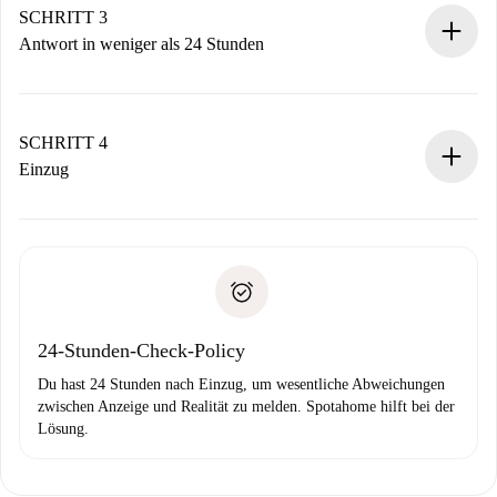
Denk daran, dass wir dich erst belasten, wenn der
SCHRITT 3
Vermieter zustimmt.
Antwort in weniger als 24 Stunden
Der Vermieter hat bis zu 24 Stunden Zeit zu bestätigen.
Sobald die Buchung akzeptiert ist, belasten wir dich und
stellen den Kontakt her.
SCHRITT 4
Wenn der Vermieter ablehnen muss, entstehen keine
Einzug
Kosten und wir schlagen Alternativen vor.
Kläre mit dem Vermieter die Ankunftsdetails,
Benötigte Dokumente bei „
Spotahome plus
“-Objekten.
Schlüsselübergabe usw.
Personalausweis oder Reisepass
Spotahome überweist die erste Zahlung nur, wenn du keine
Zahlungsfähigkeitsnachweis
Probleme meldest.
Bankeinzug
24-Stunden-Check-Policy
Du hast 24 Stunden nach Einzug, um wesentliche Abweichungen
zwischen Anzeige und Realität zu melden. Spotahome hilft bei der
Lösung.