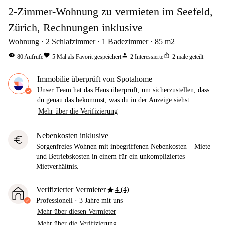
2-Zimmer-Wohnung zu vermieten im Seefeld,
Zürich, Rechnungen inklusive
Wohnung
2
Schlafzimmer
1
Badezimmer
85
m2
visibility
favorite
person
ios_share
80
Aufrufe
5
Mal als Favorit gespeichert
2
Interessierte
2
male geteilt
Immobilie überprüft von Spotahome
Unser Team hat das Haus überprüft, um sicherzustellen, dass
du genau das bekommst, was du in der Anzeige siehst.
Mehr über die Verifizierung
Nebenkosten inklusive
euro
Sorgenfreies Wohnen mit inbegriffenen Nebenkosten – Miete
und Betriebskosten in einem für ein unkompliziertes
Mietverhältnis.
star
Verifizierter Vermieter
4 (4)
Professionell
·
3 Jahre
mit uns
Mehr über diesen Vermieter
Mehr über die Verifizierung