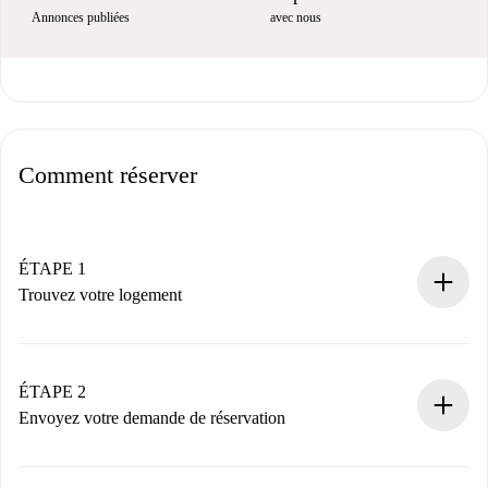
Annonces publiées
avec nous
Comment réserver
ÉTAPE 1
Trouvez votre logement
Processus de réservation 100% en ligne.
Logements et Propriétaires vérifiés.
Vous disposez à l’avance de toutes les informations
ÉTAPE 2
nécessaires.
Envoyez votre demande de réservation
Envoyez les informations essentielles sur votre profil et
votre mode de paiement.