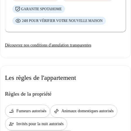
GARANTIE SPOTAHOME
24H POUR VÉRIFIER VOTRE NOUVELLE MAISON
Découvrez nos conditions d'annulation transparentes
Les règles de l'appartement
Règles de la propriété
smoking_rooms
pet_supplies
Fumeurs autorisés
Animaux domestiques autorisés
person_add
Invités pour la nuit autorisés