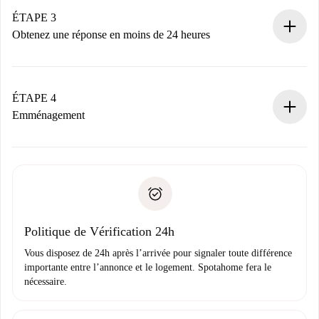
Nous ne vous facturerons rien tant que le propriétaire
ÉTAPE 3
n’aura pas accepté.
Obtenez une réponse en moins de 24 heures
Le propriétaire dispose de 24 heures pour confirmer.
Si accepté, nous vous facturerons et vous mettrons en
contact avec le propriétaire.
ÉTAPE 4
Si refusé : aucun prélèvement et nous vous proposerons
Emménagement
d’autres options.
Accordez avec le propriétaire les détails de votre arrivée,
Documents requis si votre logement est «
Spotahome plus
remise des clés, etc.
».
Spotahome transférera le premier paiement au propriétaire
Pièce d’identité ou Passeport
uniquement si aucun problème n'est signalé.
Justificatif de solvabilité
Domiciliation bancaire
Politique de Vérification 24h
Vous disposez de 24h après l’arrivée pour signaler toute différence
importante entre l’annonce et le logement. Spotahome fera le
nécessaire.