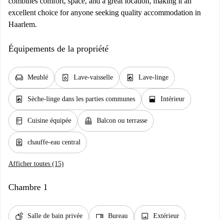
combines comfort, space, and a great location, making it an
excellent choice for anyone seeking quality accommodation in
Haarlem.
Équipements de la propriété
chair
dishwasher_gen
local_laundry_service
Meublé
Lave-vaisselle
Lave-linge
local_laundry_service
window_open
Sèche-linge dans les parties communes
Intérieur
kitchen
balcony
Cuisine équipée
Balcon ou terrasse
water_heater
chauffe-eau central
Afficher toutes (15)
Chambre 1
soap
desk
image
Salle de bain privée
Bureau
Extérieur