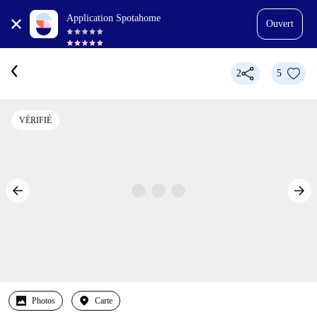
Application Spotahome
Ouvert
2
5
VÉRIFIÉ
Photos
Carte