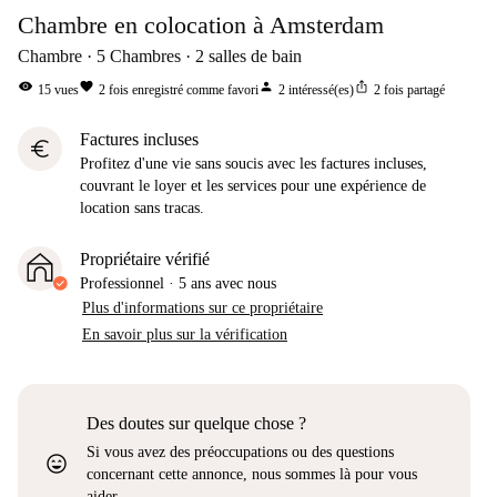
Chambre en colocation à Amsterdam
Chambre
5
Chambres
2
salles de bain
visibility
favorite
person
ios_share
15
vues
2
fois enregistré comme favori
2
intéressé(es)
2
fois partagé
Factures incluses
euro
Profitez d'une vie sans soucis avec les factures incluses,
couvrant le loyer et les services pour une expérience de
location sans tracas.
Propriétaire vérifié
Professionnel
·
5 ans
avec nous
Plus d'informations sur ce propriétaire
En savoir plus sur la vérification
Des doutes sur quelque chose ?
Si vous avez des préoccupations ou des questions
sentiment_very_satisfied
concernant cette annonce, nous sommes là pour vous
aider.