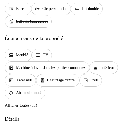
desk
key
airline_seat_flat
Bureau
Clé personnelle
Lit double
soap
Salle de bain privée
Équipements de la propriété
chair
tv
Meublé
TV
local_laundry_service
window_open
Machine à laver dans les parties communes
Intérieur
elevator
water_heater
oven_gen
Ascenseur
Chauffage central
Four
ac_unit
Air conditionné
Afficher toutes (11)
Détails