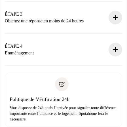
Envoyez les informations essentielles sur votre profil et
votre mode de paiement.
Nous ne vous facturerons rien tant que le propriétaire
ÉTAPE 3
n’aura pas accepté.
Obtenez une réponse en moins de 24 heures
Le propriétaire dispose de 24 heures pour confirmer.
Si accepté, nous vous facturerons et vous mettrons en
contact avec le propriétaire.
ÉTAPE 4
Si refusé : aucun prélèvement et nous vous proposerons
Emménagement
d’autres options.
Accordez avec le propriétaire les détails de votre arrivée,
Documents requis si votre logement est «
Spotahome plus
remise des clés, etc.
».
Spotahome transférera le premier paiement au propriétaire
Pièce d’identité ou Passeport
uniquement si aucun problème n'est signalé.
Justificatif de solvabilité
Domiciliation bancaire
Politique de Vérification 24h
Vous disposez de 24h après l’arrivée pour signaler toute différence
importante entre l’annonce et le logement. Spotahome fera le
nécessaire.