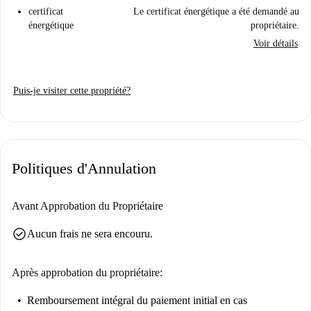
certificat
Le certificat énergétique a été demandé au
énergétique
propriétaire.
Voir détails
Puis-je visiter cette propriété?
Politiques d'Annulation
Avant Approbation du Propriétaire
check_circle
Aucun frais ne sera encouru.
Après approbation du propriétaire:
Remboursement intégral du paiement initial
en cas