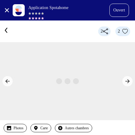
Application Spotahome
Ouvert
2
2
Photos
Carte
Autres chambres