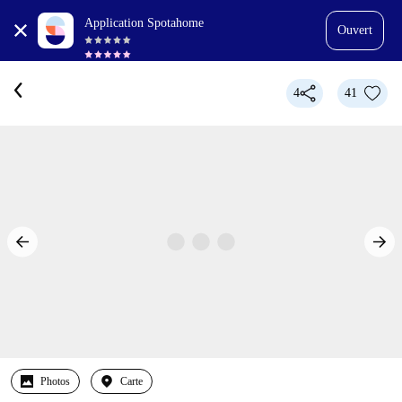
Application Spotahome
Ouvert
4
41
Photos
Carte