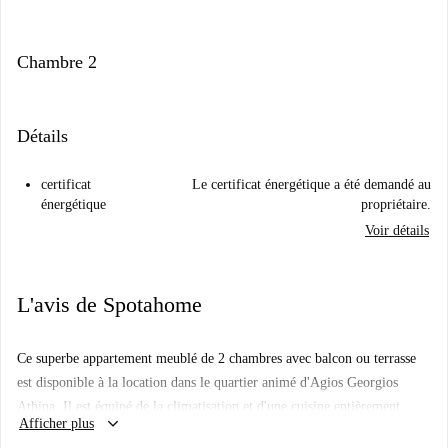
Chambre 2
Détails
certificat
Le certificat énergétique a été demandé au
énergétique
propriétaire.
Voir détails
L'avis de Spotahome
Ce superbe appartement meublé de 2 chambres avec balcon ou terrasse
est disponible à la location dans le quartier animé d'Agios Georgios
Athina. Il est équipé de la climatisation et d'une cuisine entièrement
keyboard_arrow_down
Afficher plus
équipée. Veuillez noter que les animaux et la cigarette ne sont pas admis.