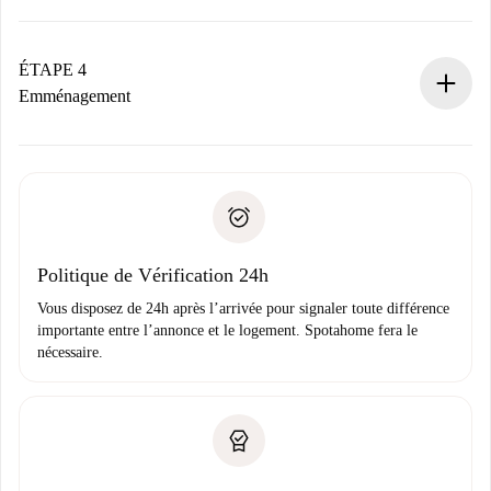
Le propriétaire dispose de 24 heures pour confirmer.
Si accepté, nous vous facturerons et vous mettrons en
contact avec le propriétaire.
ÉTAPE 4
Si refusé : aucun prélèvement et nous vous proposerons
Emménagement
d’autres options.
Accordez avec le propriétaire les détails de votre arrivée,
Documents requis si votre logement est «
Spotahome plus
remise des clés, etc.
».
Spotahome transférera le premier paiement au propriétaire
Pièce d’identité ou Passeport
uniquement si aucun problème n'est signalé.
Justificatif de solvabilité
Domiciliation bancaire
Politique de Vérification 24h
Vous disposez de 24h après l’arrivée pour signaler toute différence
importante entre l’annonce et le logement. Spotahome fera le
nécessaire.