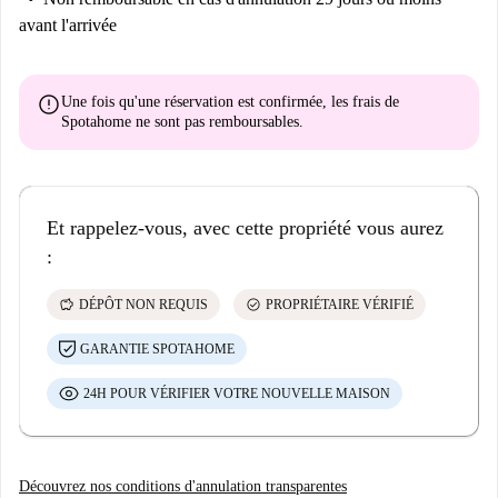
avant l'arrivée
error
Une fois qu'une réservation est confirmée, les frais de
Spotahome
ne sont pas remboursables
.
Et rappelez-vous, avec cette propriété vous aurez
:
savings
check_circle
DÉPÔT NON REQUIS
PROPRIÉTAIRE VÉRIFIÉ
GARANTIE SPOTAHOME
24H POUR VÉRIFIER VOTRE NOUVELLE MAISON
Découvrez nos conditions d'annulation transparentes