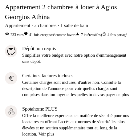
Appartement 2 chambres à louer à Agios
Georgios Athina
Appartement
2
chambres
1
salle de bain
visibility
favorite
person
ios_share
233
vues
41
fois enregistré comme favori
7
intéressé(es)
4
fois partagé
Dépôt non requis
Simplifiez votre budget avec notre option d'emménagement
sans dépôt.
Certaines factures incluses
euro
Certaines charges sont incluses, d'autres non. Consulte la
description de l'annonce pour voir quelles charges sont
comprises dans ton loyer et lesquelles tu devras payer en plus.
Spotahome PLUS
Offre la meilleure expérience en matière de sécurité pour nos
locataires en offrant l'accès aux normes de sécurité les plus
élevées et un soutien supplémentaire tout au long de la
location.
Voir plus