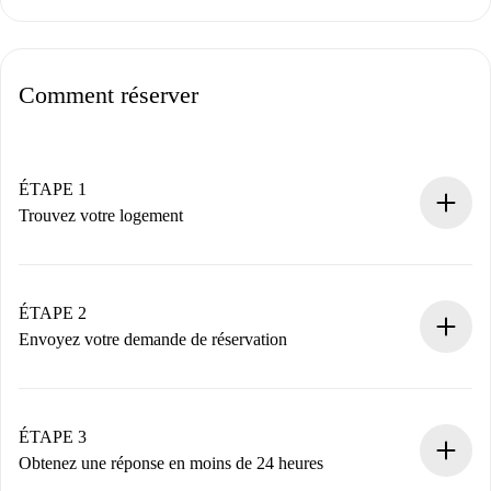
Comment réserver
ÉTAPE 1
Trouvez votre logement
Processus de réservation 100% en ligne.
Logements et Propriétaires vérifiés.
Vous disposez à l’avance de toutes les informations
ÉTAPE 2
nécessaires.
Envoyez votre demande de réservation
Envoyez les informations essentielles sur votre profil et
votre mode de paiement.
Nous ne vous facturerons rien tant que le propriétaire
ÉTAPE 3
n’aura pas accepté.
Obtenez une réponse en moins de 24 heures