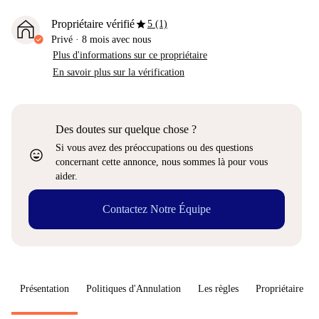
star
Propriétaire vérifié
5 (1)
Privé
·
8 mois
avec nous
Plus d'informations sur ce propriétaire
En savoir plus sur la vérification
Des doutes sur quelque chose ?
Si vous avez des préoccupations ou des questions
sentiment_very_satisfied
concernant cette annonce, nous sommes là pour vous
aider.
Contactez Notre Équipe
Présentation
Politiques d'Annulation
Les règles
Propriétaire