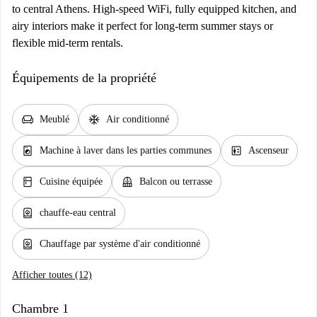
to central Athens. High-speed WiFi, fully equipped kitchen, and
airy interiors make it perfect for long-term summer stays or
flexible mid-term rentals.
Équipements de la propriété
chair
ac_unit
Meublé
Air conditionné
local_laundry_service
elevator
Machine à laver dans les parties communes
Ascenseur
kitchen
balcony
Cuisine équipée
Balcon ou terrasse
water_heater
chauffe-eau central
water_heater
Chauffage par système d'air conditionné
Afficher toutes (12)
Chambre 1