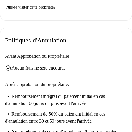
Situé à Agios Georgios Athina, l'appartement se trouve à proximité des
Puis-je visiter cette propriété?
établissements d'enseignement Pentikosto Ekto Dimotiko Athinon et
Geoponiko Panepistimio Athinon-Ktirio Roussopoulou. Vous trouverez
également à quelques pas le restaurant Oi Meraklides et le théâtre Vault
Plus, ainsi que d'autres commodités. Profitez du dynamisme de ce
Politiques d'Annulation
quartier athénien !
Avant Approbation du Propriétaire
check_circle
Aucun frais ne sera encouru.
Après approbation du propriétaire:
Remboursement intégral du paiement initial
en cas
d'annulation 60 jours ou plus avant l'arrivée
Remboursement de 50% du paiement initial
en cas
d'annulation entre 30 et 59 jours avant l'arrivée
Non remboursable
en cas d'annulation 29 jours ou moins