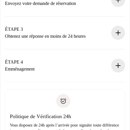
nécessaires.
Envoyez votre demande de réservation
Envoyez les informations essentielles sur votre profil et
votre mode de paiement.
Nous ne vous facturerons rien tant que le propriétaire
ÉTAPE 3
n’aura pas accepté.
Obtenez une réponse en moins de 24 heures
Le propriétaire dispose de 24 heures pour confirmer.
Si accepté, nous vous facturerons et vous mettrons en
contact avec le propriétaire.
ÉTAPE 4
Si refusé : aucun prélèvement et nous vous proposerons
Emménagement
d’autres options.
Accordez avec le propriétaire les détails de votre arrivée,
Documents requis si votre logement est «
Spotahome plus
remise des clés, etc.
».
Spotahome transférera le premier paiement au propriétaire
Pièce d’identité ou Passeport
uniquement si aucun problème n'est signalé.
Justificatif de solvabilité
Domiciliation bancaire
Politique de Vérification 24h
Vous disposez de 24h après l’arrivée pour signaler toute différence