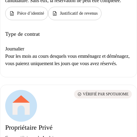
candidature. Sans eux, la réservation ne peut être complétée.
description
description
Pièce d’identité
Justificatif de revenus
Type de contrat
Journalier
Pour les mois au cours desquels vous emménagez et déménagez,
vous paierez uniquement les jours que vous avez réservés.
check_circle
VÉRIFIÉ PAR SPOTAHOME
Propriétaire Privé