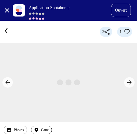
Application Spotahome
Ouvert
3
1
Photos
Carte