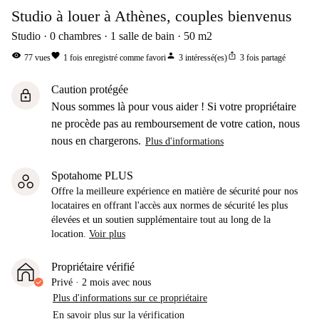
Studio à louer à Athènes, couples bienvenus
Studio
0
chambres
1
salle de bain
50
m2
visibility
favorite
person
ios_share
77
vues
1
fois enregistré comme favori
3
intéressé(es)
3
fois partagé
Caution protégée
lock
Nous sommes là pour vous aider ! Si votre propriétaire
ne procède pas au remboursement de votre cation, nous
nous en chargerons.
Plus d'informations
Spotahome PLUS
Offre la meilleure expérience en matière de sécurité pour nos
locataires en offrant l'accès aux normes de sécurité les plus
élevées et un soutien supplémentaire tout au long de la
location.
Voir plus
Propriétaire vérifié
Privé
·
2 mois
avec nous
Plus d'informations sur ce propriétaire
En savoir plus sur la vérification