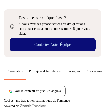
Des doutes sur quelque chose ?
Si vous avez des préoccupations ou des questions
sentiment_very_satisfied
concernant cette annonce, nous sommes là pour vous
aider.
Contactez Notre Équipe
Présentation
Politiques d'Annulation
Les règles
Propriétaire
Voir le contenu original en anglais
Ceci est une traduction automatique de l'annonce