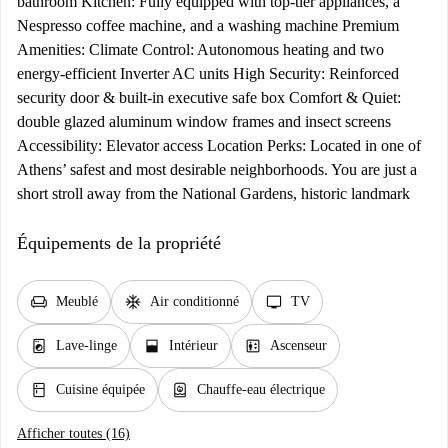
bathroom Kitchen: Fully equipped with top-tier appliances, a
Nespresso coffee machine, and a washing machine Premium
Amenities: Climate Control: Autonomous heating and two
energy-efficient Inverter AC units High Security: Reinforced
security door & built-in executive safe box Comfort & Quiet:
double glazed aluminum window frames and insect screens
Accessibility: Elevator access Location Perks: Located in one of
Athens’ safest and most desirable neighborhoods. You are just a
short stroll away from the National Gardens, historic landmark
Équipements de la propriété
chair
ac_unit
tv
Meublé
Air conditionné
TV
local_laundry_service
window_open
elevator
Lave-linge
Intérieur
Ascenseur
kitchen
water_heater
Cuisine équipée
Chauffe-eau électrique
Afficher toutes (16)