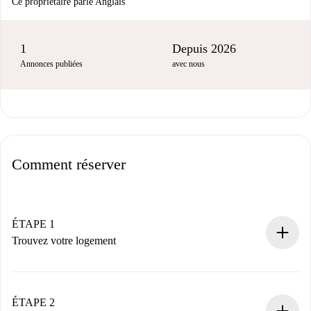
Ce propriétaire parle Anglais
1
Depuis 2026
Annonces publiées
avec nous
Comment réserver
ÉTAPE 1
Trouvez votre logement
Processus de réservation 100% en ligne.
Logements et Propriétaires vérifiés.
Vous disposez à l’avance de toutes les informations
ÉTAPE 2