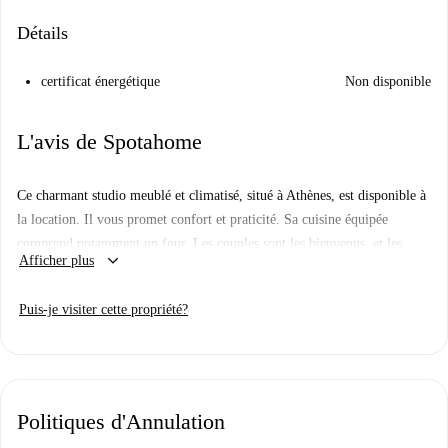
Détails
certificat énergétique
Non disponible
L'avis de Spotahome
Ce charmant studio meublé et climatisé, situé à Athènes, est disponible à
la location. Il vous promet confort et praticité. Sa cuisine équipée
comprend notamment un four. Les couples sont les bienvenus, et les
keyboard_arrow_down
Afficher plus
animaux de compagnie sont acceptés, pour une ambiance chaleureuse.
Situé à Athènes, le studio se trouve à proximité de sites incontournables
Puis-je visiter cette propriété?
tels que le Stade panathénaïque et la sculpture du Casseur de bois. Le
Palais présidentiel et le Lycée d'Aristote sont également à deux pas, vous
offrant ainsi une riche immersion culturelle. Profitez pleinement de la
vie athénienne et accédez facilement aux lieux emblématiques de la ville.
Politiques d'Annulation