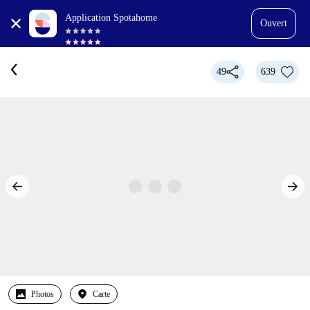
Application Spotahome
Ouvert
49
639
Photos
Carte