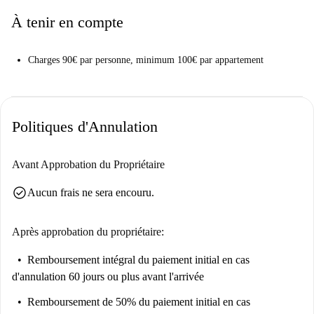
Barcelone tout en ayant toutes les commodités à proximité.
À tenir en compte
Charges 90€ par personne, minimum 100€ par appartement
Politiques d'Annulation
Avant Approbation du Propriétaire
check_circle
Aucun frais ne sera encouru.
Après approbation du propriétaire:
Remboursement intégral du paiement initial
en cas
d'annulation 60 jours ou plus avant l'arrivée
Remboursement de 50% du paiement initial
en cas