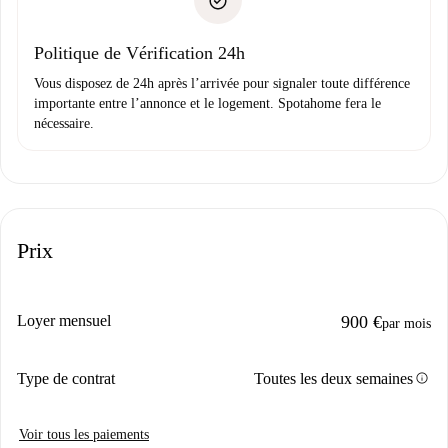
uniquement si aucun problème n'est signalé.
Justificatif de solvabilité
Domiciliation bancaire
Politique de Vérification 24h
Vous disposez de 24h après l’arrivée pour signaler toute différence
importante entre l’annonce et le logement. Spotahome fera le
nécessaire.
Prix
Loyer mensuel
900 €
par mois
info
Type de contrat
Toutes les deux semaines
Voir tous les paiements