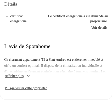
Détails
certificat
Le certificat énergétique a été demandé au
énergétique
propriétaire.
Voir détails
L'avis de Spotahome
Ce charmant appartement T2 à Sant Andreu est entièrement meublé et
offre un confort optimal. Il dispose de la climatisation individuelle et
d'une cuisine entièrement équipée pour répondre à tous vos besoins. Les
keyboard_arrow_down
Afficher plus
couples sont les bienvenus. Tous les propriétaires de Spotahome sont
rigoureusement sélectionnés, garantissant ainsi un processus de location
Puis-je visiter cette propriété?
fiable.
Situé à Sant Andreu, vous bénéficierez d'un accès facile aux commerces
locaux, tels que le supermarché Supermercat Express et le Bar
Restaurante Xinzo-II. Profitez de l'atmosphère animée et historique de