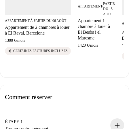
PARTIR
APPARTEMENT
■
DU 15
AOÛT
Appartement 1
APPARTEMENT
À PARTIR DU 06 AOÛT
■
APP
chambre à louer à
Appartement de 2 chambres à louer
El Besòs i el
App
à El Raval, Barcelone
Maresme.
Bar
1300 €
/
mois
1420 €
/
mois
105
euro
CERTAINES FACTURES INCLUSES
euro
Comment réserver
ÉTAPE 1
Trouvez votre logement