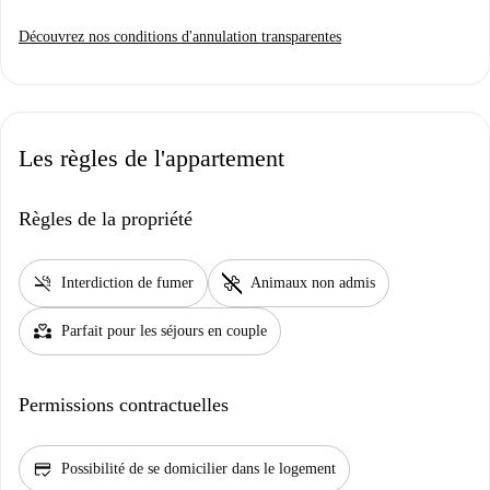
Découvrez nos conditions d'annulation transparentes
Les règles de l'appartement
Règles de la propriété
smoke_free
pet_supplies
Interdiction de fumer
Animaux non admis
partner_heart
Parfait pour les séjours en couple
Permissions contractuelles
credit_score
Possibilité de se domicilier dans le logement