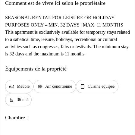
Comment est de vivre ici selon le propriétaire
SEASONAL RENTAL FOR LEISURE OR HOLIDAY
PURPOSES ONLY – MIN. 32 DAYS | MAX. 11 MONTHS
This apartment is exclusively available for temporary stays related
to a sabatical time, leisure, holidays, recreational or cultural
activities such as congresses, fairs or festivals. The minimum stay
is 32 days and the maximum is 11 months.
Équipements de la propriété
chair
ac_unit
kitchen
Meublé
Air conditionné
Cuisine équipée
square_foot
36 m2
Chambre 1