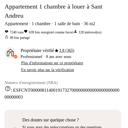
Appartement 1 chambre à louer à Sant
Andreu
Appartement
1
chambre
1
salle de bain
36
m2
visibility
favorite
person
7240
vues
639
fois enregistré comme favori
128
intéressé(es)
ios_share
49
fois partagé
star
Propriétaire vérifié
3.8 (365)
Professionnel
·
8 ans
avec nous
Plus d'informations sur ce propriétaire
En savoir plus sur la vérification
Numéro d'enregistrement (NRA)
help
:
ESFCNT000008114001917327000000000000000000000
00000003
Des doutes sur quelque chose ?
Si vous avez des préoccupations ou des questions