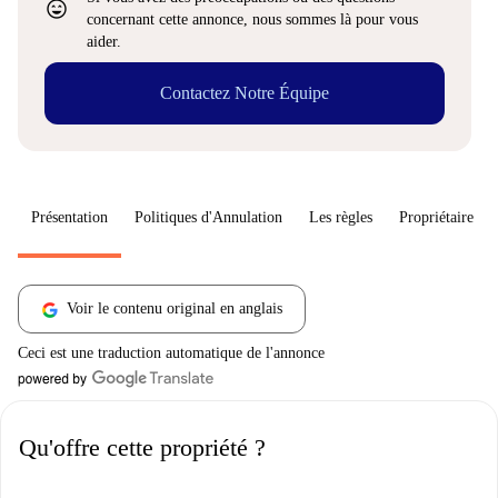
sentiment_very_satisfied
concernant cette annonce, nous sommes là pour vous
aider.
Contactez Notre Équipe
Présentation
Politiques d'Annulation
Les règles
Propriétaire
Voir le contenu original en anglais
Ceci est une traduction automatique de l'annonce
Qu'offre cette propriété ?