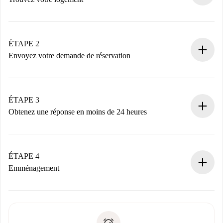
Processus de réservation 100% en ligne.
Logements et Propriétaires vérifiés.
Vous disposez à l’avance de toutes les informations
ÉTAPE 2
nécessaires.
Envoyez votre demande de réservation
Envoyez les informations essentielles sur votre profil et
votre mode de paiement.
Nous ne vous facturerons rien tant que le propriétaire
ÉTAPE 3
n’aura pas accepté.
Obtenez une réponse en moins de 24 heures
Le propriétaire dispose de 24 heures pour confirmer.
Si accepté, nous vous facturerons et vous mettrons en
contact avec le propriétaire.
ÉTAPE 4
Si refusé : aucun prélèvement et nous vous proposerons
Emménagement
d’autres options.
Accordez avec le propriétaire les détails de votre arrivée,
Documents requis si votre logement est «
Spotahome plus
remise des clés, etc.
».
Spotahome transférera le premier paiement au propriétaire
Pièce d’identité ou Passeport