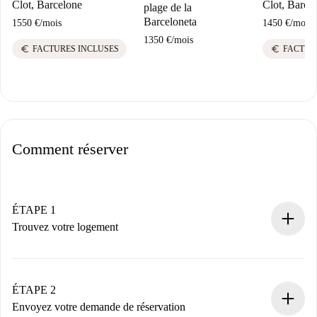
Clot, Barcelone
Clot, Barce
plage de la
Barceloneta
1550 €
/
mois
1450 €
/
mois
1350 €
/
mois
euro
euro
FACTURES INCLUSES
FACTUR
Comment réserver
ÉTAPE 1
Trouvez votre logement
Processus de réservation 100% en ligne.
Logements et Propriétaires vérifiés.
Vous disposez à l’avance de toutes les informations
ÉTAPE 2
nécessaires.
Envoyez votre demande de réservation