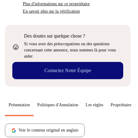
Plus d'informations sur ce propriétaire
En savoir plus sur la vérification
Des doutes sur quelque chose ?
Si vous avez des préoccupations ou des questions
sentiment_very_satisfied
concernant cette annonce, nous sommes là pour vous
aider.
Contactez Notre Équipe
Présentation
Politiques d'Annulation
Les règles
Propriétaire
Voir le contenu original en anglais