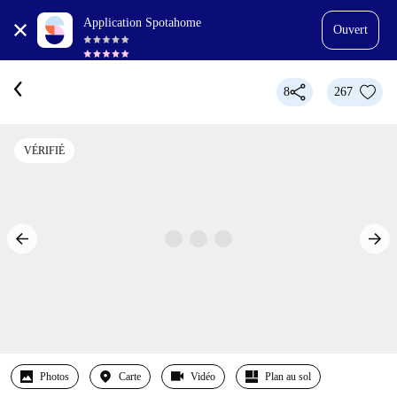
Application Spotahome
Ouvert
8
267
VÉRIFIÉ
Photos
Carte
Vidéo
Plan au sol