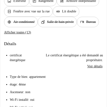
image
package
dresser
Extérieur
Rangement
Armoire indépendante
window_closed
airline_seat_flat
Fenêtre avec vue sur la rue
Lit double
ac_unit
soap
desk
Air conditionné
Salle de bain privée
Bureau
Afficher toutes (13)
Détails
certificat
Le certificat énergétique a été demandé au
énergétique
propriétaire.
Voir détails
Type de bien: appartement
étage: 4ème
Ascenseur: non
Wi-Fi installé: oui