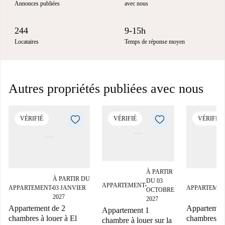
Annonces publiées
avec nous
244
9-15h
Locataires
Temps de réponse moyen
Autres propriétés publiées avec nous
VÉRIFIÉ
VÉRIFIÉ
VÉRIFIÉ
À PARTIR
À PARTIR DU
DU 03
APPARTEMENT
■
APPARTEMENT
03 JANVIER
APPARTEME
OCTOBRE
■
2027
2027
Appartement de 2
Appartemen
Appartement 1
chambres à louer à El
chambres à 
chambre à louer sur la