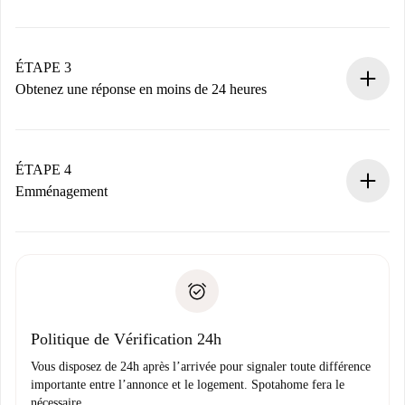
Envoyez les informations essentielles sur votre profil et
votre mode de paiement.
Nous ne vous facturerons rien tant que le propriétaire
ÉTAPE 3
n’aura pas accepté.
Obtenez une réponse en moins de 24 heures
Le propriétaire dispose de 24 heures pour confirmer.
Si accepté, nous vous facturerons et vous mettrons en
contact avec le propriétaire.
ÉTAPE 4
Si refusé : aucun prélèvement et nous vous proposerons
Emménagement
d’autres options.
Accordez avec le propriétaire les détails de votre arrivée,
Documents requis si votre logement est «
Spotahome plus
remise des clés, etc.
».
Spotahome transférera le premier paiement au propriétaire
Pièce d’identité ou Passeport
uniquement si aucun problème n'est signalé.
Justificatif de solvabilité
Domiciliation bancaire
Politique de Vérification 24h
Vous disposez de 24h après l’arrivée pour signaler toute différence
importante entre l’annonce et le logement. Spotahome fera le
nécessaire.