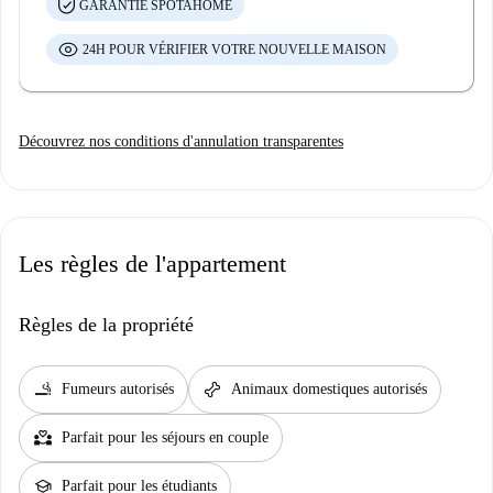
GARANTIE SPOTAHOME
24H POUR VÉRIFIER VOTRE NOUVELLE MAISON
Découvrez nos conditions d'annulation transparentes
Les règles de l'appartement
Règles de la propriété
smoking_rooms
pet_supplies
Fumeurs autorisés
Animaux domestiques autorisés
partner_heart
Parfait pour les séjours en couple
school
Parfait pour les étudiants