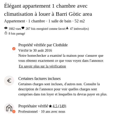
Élégant appartement 1 chambre avec
climatisation à louer à Barri Gòtic area
Appartement
1
chambre
1
salle de bain
52
m2
visibility
favorite
person
1662
vues
267
fois enregistré comme favori
47
intéressé(es)
ios_share
8
fois partagé
propriété vérifiée par Clothilde
Vérifié le
30 août 2016
Notre homechecker a examiné la maison pour s'assurer que
vous obtenez exactement ce que vous voyez dans l'annonce.
En savoir plus sur la vérification
Certaines factures incluses
euro
Certaines charges sont incluses, d'autres non. Consulte la
description de l'annonce pour voir quelles charges sont
comprises dans ton loyer et lesquelles tu devras payer en plus.
star
Propriétaire vérifié
4.5 (149)
Professionnel
·
10 ans
avec nous