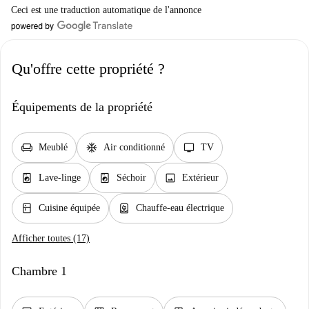
Ceci est une traduction automatique de l'annonce
Qu'offre cette propriété ?
Équipements de la propriété
chair
ac_unit
tv
Meublé
Air conditionné
TV
local_laundry_service
local_laundry_service
image
Lave-linge
Séchoir
Extérieur
kitchen
water_heater
Cuisine équipée
Chauffe-eau électrique
Afficher toutes (17)
Chambre 1