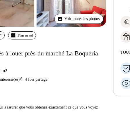
Voir toutes les photos
euro
º
Plan au sol
s à louer près du marché La Boqueria
TOU
7
m2
ios_share
intéressé(es)
4
fois partagé
r s'assurer que vous obtenez exactement ce que vous voyez