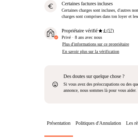
Certaines factures incluses
euro
Certaines charges sont incluses, d'autres no
charges sont comprises dans ton loyer et les
star
Propriétaire vérifié
4 (57)
Privé
·
8 ans
avec nous
Plus d'informations sur ce propriétaire
En savoir plus sur la vérification
Des doutes sur quelque chose ?
sentiment_very_satisfied
Si vous avez des préoccupations ou des que
annonce, nous sommes là pour vous aider.
Présentation
Politiques d'Annulation
Les rè