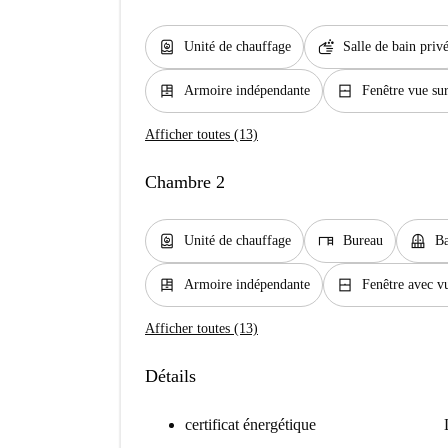
water_heater
soap
Unité de chauffage
Salle de bain priv
dresser
window_closed
Armoire indépendante
Fenêtre vue sur
Afficher toutes (13)
Chambre 2
water_heater
desk
balcony
Unité de chauffage
Bureau
Ba
dresser
window_closed
Armoire indépendante
Fenêtre avec vu
Afficher toutes (13)
Détails
certificat énergétique