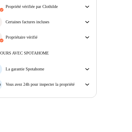
propriété vérifiée par Clothilde
Notre homechecker a examiné la maison pour
s'assurer que vous obtenez exactement ce que vous
Certaines factures incluses
voyez dans l'annonce.
Certaines charges sont incluses, d'autres non.
En savoir plus sur la vérification
Consulte la description de l'annonce pour voir
Propriétaire vérifié
quelles charges sont comprises dans ton loyer et
Privé
·
8 ans
avec nous
lesquelles tu devras payer en plus.
Plus d'informations sur ce propriétaire
JOURS AVEC SPOTAHOME
En savoir plus sur la vérification
La garantie Spotahome
Si le propriétaire annule votre réservation sans
préavis, nous allons soit (A) vous payer une chambre
Vous avez 24h pour inspecter la propriété
d'hôtel et vous aider à trouver un autre logement,
Si le bien ne correspond pas exactement à l'annonce
soit (B) vous rembourser en totalité.
que vous avez vue sur Spotahome, veuillez nous le
faire savoir dans les 24 heures suivant votre arrivée
afin que nous puissions trouver une solution.