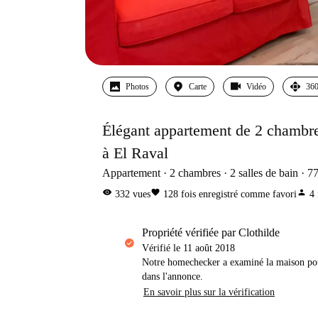
Photos
Carte
Vidéo
360
Élégant appartement de 2 chambre
à El Raval
Appartement
2
chambres
2
salles de bain
7
visibility
favorite
person
332
vues
128
fois enregistré comme favori
4
propriété vérifiée par Clothilde
Vérifié le
11 août 2018
Notre homechecker a examiné la maison pou
dans l'annonce.
En savoir plus sur la vérification