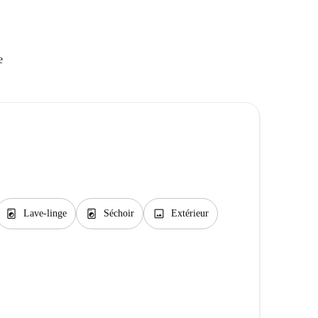
e
local_laundry_service
local_laundry_service
image
Lave-linge
Séchoir
Extérieur