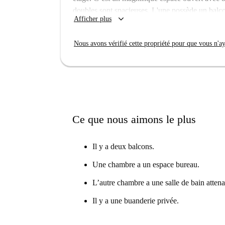
doubles sont spacieuses. L'une possède un balcon 
keyboard_arrow_down
Afficher plus
bureau et d'une salle de bains privative.
Votre nouveau quartier est El Raval, très animé 
Nous avons vérifié cette propriété pour que vous n'aye
jour. Et beaucoup de Catalans descendent dans l
nouvelle maison à proximité de La Rambla et à
restaurants et bars sont à votre portée.
Ce que nous aimons le plus
Il y a deux balcons.
Une chambre a un espace bureau.
L’autre chambre a une salle de bain attena
Il y a une buanderie privée.