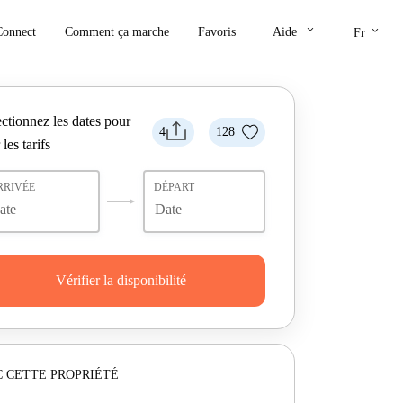
keyboard_arrow_down
keyboard_arrow_down
Connect
Comment ça marche
Favoris
Aide
Fr
ctionnez les dates pour
4
128
 les tarifs
RRIVÉE
DÉPART
Vérifier la disponibilité
 CETTE PROPRIÉTÉ