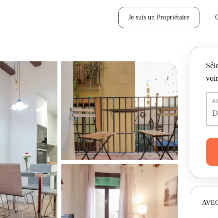
Je suis un Propriétaire
Séle
voir
A
AVEC