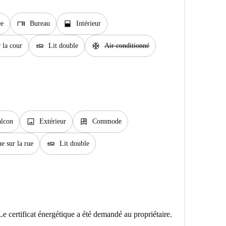
desk
window_open
ée
Bureau
Intérieur
airline_seat_flat
ac_unit
 la cour
Lit double
Air conditionné
image
dresser
lcon
Extérieur
Commode
airline_seat_flat
e sur la rue
Lit double
Le certificat énergétique a été demandé au propriétaire.