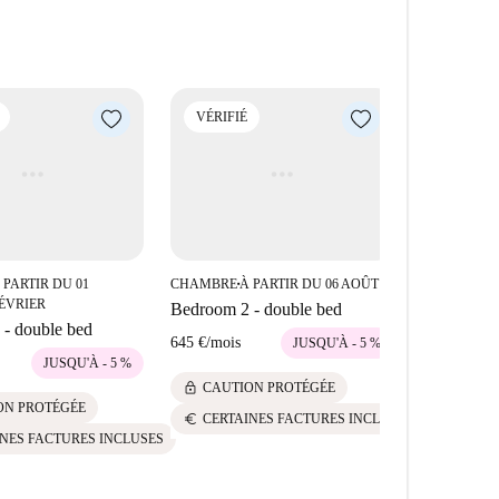
ément via des paiements au propriétaire.
ommodités et attractions. Parmi les restaurants à
n Lorenzo, le Cru Sants et le Bocaarte, tous
ment est proche de sites d'intérêt tels que Xemeneia De
VÉRIFIÉ
VÉRIFIÉ
ospitalet-Barcelona, ce qui en fait un emplacement
 PARTIR DU 01
CHAMBRE
À PARTIR DU 06 AOÛT
À
■
CHAMBRE
■
ÉVRIER
F
Bedroom 2 - double bed
- double bed
Bedroom 3 
645 €
/
mois
JUSQU'À - 5 %
595 €
/
mois
JUSQU'À - 5 %
lock
CAUTION PROTÉGÉE
lock
ON PROTÉGÉE
CAUTI
euro
CERTAINES FACTURES INCLUSES
euro
NES FACTURES INCLUSES
CERTAI