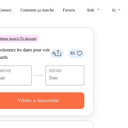
keyboard_arrow_down
keyboard_arrow_down
Connect
Comment ça marche
Favoris
Aide
Fr
tenez jusqu'à 5% discount
ctionnez les dates pour voir
8
83
tarifs
RRIVÉE
DÉPART
Vérifier la disponibilité