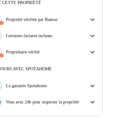
 CETTE PROPRIÉTÉ
propriété vérifiée par Ramon
Notre homechecker a examiné la maison pour
s'assurer que vous obtenez exactement ce que vous
Certaines factures incluses
voyez dans l'annonce.
Certaines charges sont incluses, d'autres non.
En savoir plus sur la vérification
Consulte la description de l'annonce pour voir
Propriétaire vérifié
quelles charges sont comprises dans ton loyer et
Professionnel
·
8 ans
avec nous
lesquelles tu devras payer en plus.
Plus d'informations sur ce propriétaire
JOURS AVEC SPOTAHOME
En savoir plus sur la vérification
La garantie Spotahome
Si le propriétaire annule votre réservation sans
préavis, nous allons soit (A) vous payer une chambre
Vous avez 24h pour inspecter la propriété
d'hôtel et vous aider à trouver un autre logement,
Si le bien ne correspond pas exactement à l'annonce
soit (B) vous rembourser en totalité.
que vous avez vue sur Spotahome, veuillez nous le
faire savoir dans les 24 heures suivant votre arrivée
afin que nous puissions trouver une solution.