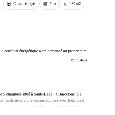
kitchen
oven_gen
square_foot
Cuisine équipée
Four
130 m2
Le certificat énergétique a été demandé au propriétaire.
Voir détails
e 5 chambres situé à Sants-Badal, à Barcelone. Ce
ier moderne et d'une cuisine équipée avec four. Idéal
partement est un excellent choix pour votre nouveau
familles ne sont pas admis. Le Wi-Fi est également