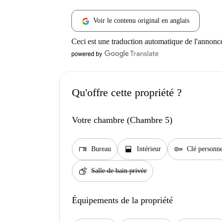
Voir le contenu original en anglais
Ceci est une traduction automatique de l'annonc
Qu'offre cette propriété ?
Votre chambre (Chambre 5)
desk
window_open
key
Bureau
Intérieur
Clé personne
soap
Salle de bain privée
Équipements de la propriété