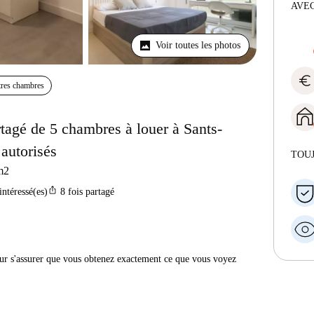
AVEC
Voir toutes les photos
euro
res chambres
agé de 5 chambres à louer à Sants-
 autorisés
TOU
m2
ios_share
intéressé(es)
8
fois partagé
r s'assurer que vous obtenez exactement ce que vous voyez