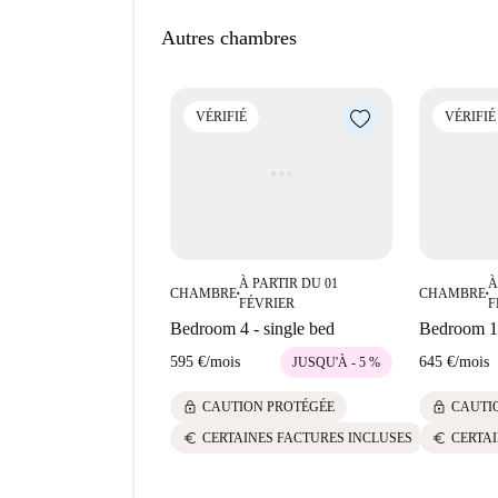
disponible ; les autres charges sont gérées sépar
Autres chambres
Le quartier de Sants-Badal offre de nombreuses c
proximité, vous trouverez le Bar Restaurante Sa
accessibles à pied. Pour les touristes, l'apparte
VÉRIFIÉ
VÉRIFIÉ
La Plaça Olivereta et Art Urbà/Arte Urbano L'H
idéal pour profiter de Barcelone.
À PARTIR DU 01
À
CHAMBRE
CHAMBRE
■
■
FÉVRIER
F
Bedroom 4 - single bed
Bedroom 1 
595 €
/
mois
645 €
/
mois
JUSQU'À - 5 %
lock
lock
CAUTION PROTÉGÉE
CAUTI
euro
euro
CERTAINES FACTURES INCLUSES
CERTAI