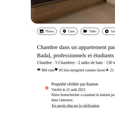
Photos
Carte
Vidéo
Aut
Chambre dans un appartement part
Badal, professionnels et étudiants
Chambre
5
Chambres
2
salles de bain
130
visibility
favorite
person
984
vues
83
fois enregistré comme favori
21
propriété vérifiée par Ramon
Vérifié le
21 août 2023
Notre homechecker a examiné la maison pou
dans l'annonce.
En savoir plus sur la vérification