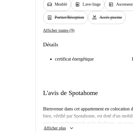
chair
local_laundry_service
elevator
Meublé
Lave-linge
Ascenseur
person_book
pool
Portier/Réception
Accès piscine
Afficher toutes (9)
Détails
certificat énergétique
L'avis de Spotahome
Bienvenue dans cet appartement en colocation d
bien, vérifié par Spotahome, est doté d'un mobil
pour les professionnels et les étudiants, cet ap
keyboard_arrow_down
Afficher plus
logement. Veuillez noter que les couples et les 