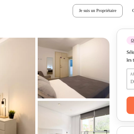
Je suis un Propriétaire
Ob
Séle
les 
A