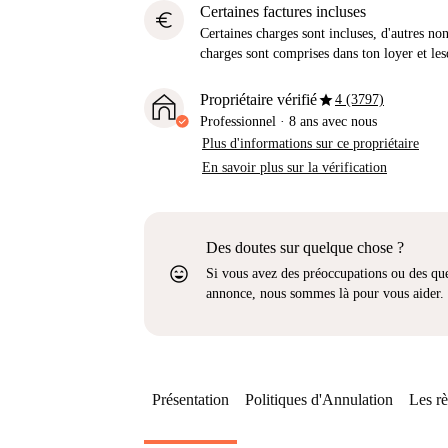
Certaines factures incluses
euro
Certaines charges sont incluses, d'autres no
charges sont comprises dans ton loyer et les
star
Propriétaire vérifié
4 (3797)
Professionnel
·
8 ans
avec nous
Plus d'informations sur ce propriétaire
En savoir plus sur la vérification
Des doutes sur quelque chose ?
sentiment_very_satisfied
Si vous avez des préoccupations ou des que
annonce, nous sommes là pour vous aider.
Présentation
Politiques d'Annulation
Les rè