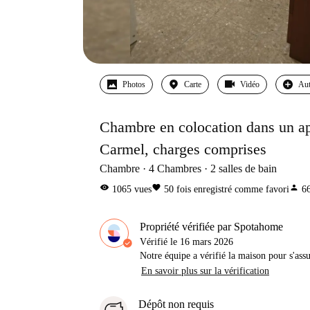
Photos
Carte
Vidéo
Aut
Chambre en colocation dans un ap
Carmel, charges comprises
Chambre
4
Chambres
2
salles de bain
visibility
favorite
person
1065
vues
50
fois enregistré comme favori
6
Propriété vérifiée par Spotahome
Vérifié le
16 mars 2026
Notre équipe a vérifié la maison pour s'ass
En savoir plus sur la vérification
Dépôt non requis