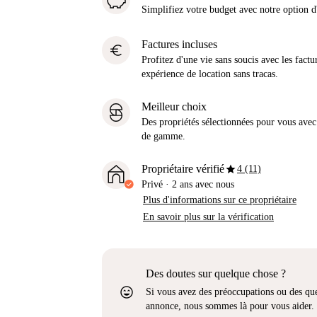
Simplifiez votre budget avec notre option
Factures incluses
euro
Profitez d'une vie sans soucis avec les factu
expérience de location sans tracas.
Meilleur choix
Des propriétés sélectionnées pour vous avec 
de gamme.
star
Propriétaire vérifié
4 (11)
Privé
·
2 ans
avec nous
Plus d'informations sur ce propriétaire
En savoir plus sur la vérification
Des doutes sur quelque chose ?
sentiment_very_satisfied
Si vous avez des préoccupations ou des que
annonce, nous sommes là pour vous aider.