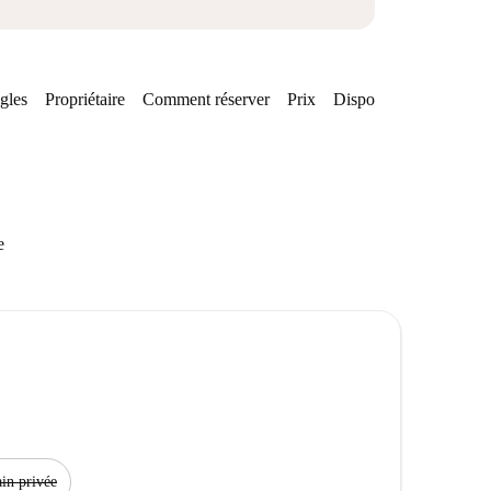
gles
Propriétaire
Comment réserver
Prix
Disponibilités
e
ain privée