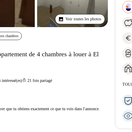
Voir toutes les photos
res chambres
euro
partement de 4 chambres à louer à El
ios_share
6
intéressé(es)
21
fois partagé
TOU
urer que tu obtiens exactement ce que tu vois dans l'annonce.