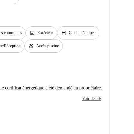
image
kitchen
ties communes
Extérieur
Cuisine équipée
pool
er/Réception
Accès piscine
Le certificat énergétique a été demandé au propriétaire.
Voir détails