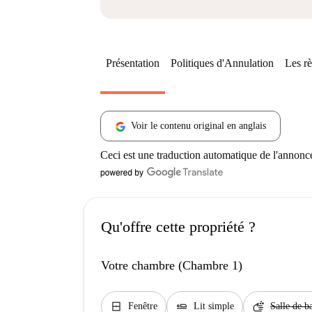
Présentation
Politiques d'Annulation
Les rè
Voir le contenu original en anglais
Ceci est une traduction automatique de l'annonc
Qu'offre cette propriété ?
Votre chambre (Chambre 1)
window_closed
airline_seat_flat
soap
Fenêtre
Lit simple
Salle de b