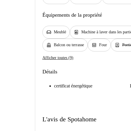
Équipements de la propriété
chair
local_laundry_service
Meublé
Machine à laver dans les par
balcony
oven_gen
person_book
Balcon ou terrasse
Four
Porti
Afficher toutes (9)
Détails
certificat énergétique
L'avis de Spotahome