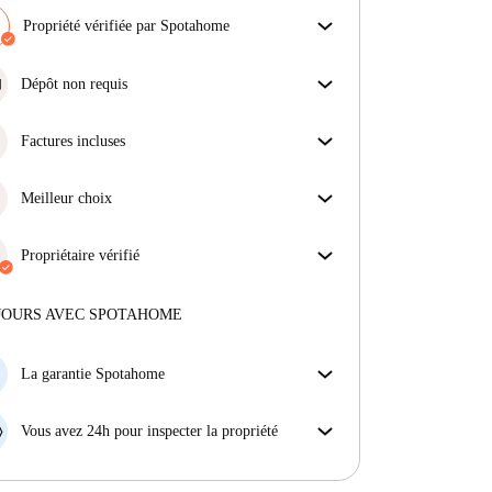
Propriété vérifiée par Spotahome
Notre équipe a vérifié la maison pour s'assurer que tu
obtiens exactement ce que tu vois dans l'annonce.
Dépôt non requis
En savoir plus sur la vérification
Simplifiez votre budget avec notre option
d'emménagement sans dépôt.
Factures incluses
Profitez d'une vie sans soucis avec les factures
incluses, couvrant le loyer et les services pour une
Meilleur choix
expérience de location sans tracas.
Des propriétés sélectionnées pour vous avec des prix
fantastiques, des disponibilités et une qualité haut de
Propriétaire vérifié
gamme.
Privé
·
2 ans
avec nous
Plus d'informations sur ce propriétaire
JOURS AVEC SPOTAHOME
En savoir plus sur la vérification
La garantie Spotahome
Si le propriétaire annule votre réservation sans
préavis, nous allons soit (A) vous payer une chambre
Vous avez 24h pour inspecter la propriété
d'hôtel et vous aider à trouver un autre logement,
Si le bien ne correspond pas exactement à l'annonce
soit (B) vous rembourser en totalité.
que vous avez vue sur Spotahome, veuillez nous le