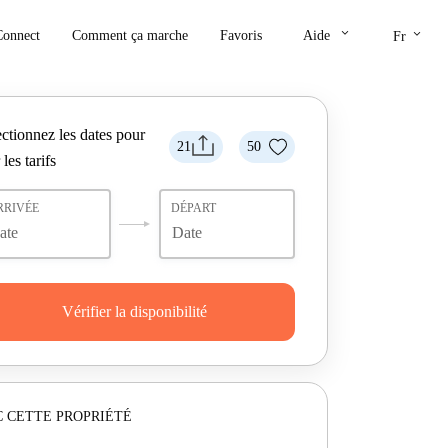
keyboard_arrow_down
keyboard_arrow_down
Connect
Comment ça marche
Favoris
Aide
Fr
ctionnez les dates pour
21
50
 les tarifs
RRIVÉE
DÉPART
Vérifier la disponibilité
 CETTE PROPRIÉTÉ