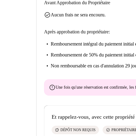
Avant Approbation du Propriétaire
check_circle
Aucun frais ne sera encouru.
Après approbation du propriétaire:
Remboursement intégral du paiement initial
e
Remboursement de 50% du paiement initial
Non remboursable
en cas d'annulation 29 jou
error
Une fois qu'une réservation est confirmée, le
Et rappelez-vous, avec cette propriété
savings
check_circle
DÉPÔT NON REQUIS
PROPRIÉTAIRE