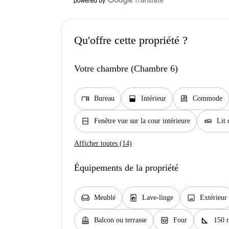
Qu'offre cette propriété ?
Votre chambre (Chambre 6)
desk
window_open
dresser
Bureau
Intérieur
Commode
window_closed
airline_seat_flat
Fenêtre vue sur la cour intérieure
Lit 
Afficher toutes (14)
Équipements de la propriété
chair
local_laundry_service
image
Meublé
Lave-linge
Extérieur
balcony
oven_gen
square_foot
Balcon ou terrasse
Four
150 