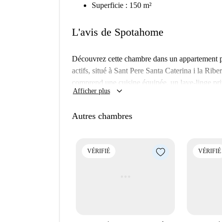
Superficie : 150 m²
L'avis de Spotahome
Découvrez cette chambre dans un appartement pa
actifs, situé à Sant Pere Santa Caterina i la Ri
comprend une cuisine équipée, un lave-linge priv
keyboard_arrow_down
Afficher plus
Situé à proximité de Sant Pere Més Alt, il vous p
incontournables tels que le Passatge Sert, la Gl
Autres chambres
Rafael de Casanova. Imprégnez-vous de l'atmo
sites culturels et historiques.
VÉRIFIÉ
VÉRIFIÉ