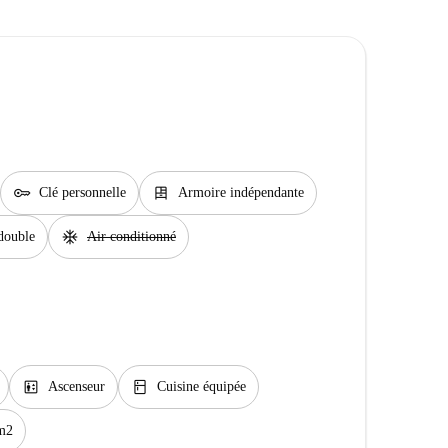
key
dresser
Clé personnelle
Armoire indépendante
ac_unit
double
Air conditionné
elevator
kitchen
Ascenseur
Cuisine équipée
m2