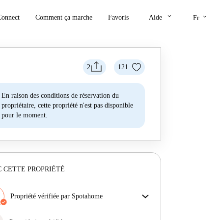
keyboard_arrow_down
keyboard_arrow_down
Connect
Comment ça marche
Favoris
Aide
Fr
2
121
En raison des conditions de réservation du
propriétaire, cette propriété n'est pas disponible
pour le moment.
 CETTE PROPRIÉTÉ
Propriété vérifiée par Spotahome
Notre équipe a vérifié la maison pour s'assurer que tu