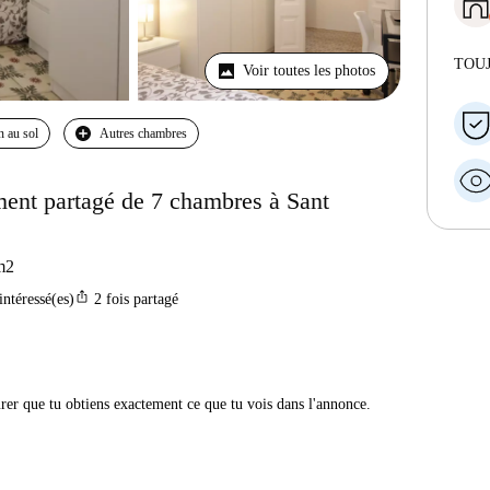
TOU
Voir toutes les photos
n au sol
Autres chambres
ent partagé de 7 chambres à Sant
m2
ios_share
intéressé(es)
2
fois partagé
urer que tu obtiens exactement ce que tu vois dans l'annonce.