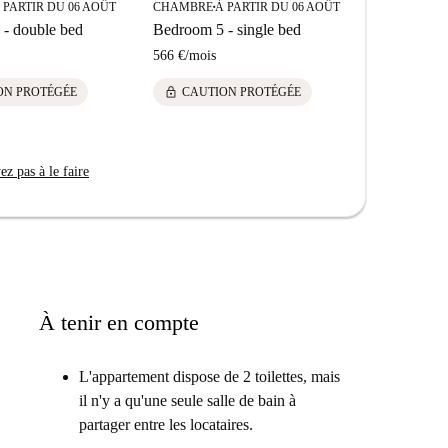
 PARTIR DU 06 AOÛT
CHAMBRE
À PARTIR DU 06 AOÛT
À
■
CHAMBRE
■
F
- double bed
Bedroom 5 - single bed
Bedroom 2 
566 €
/
mois
600 €
/
mois
lock
ON PROTÉGÉE
CAUTION PROTÉGÉE
lock
CAUTI
z pas à le faire
À tenir en compte
L'appartement dispose de 2 toilettes, mais
il n'y a qu'une seule salle de bain à
partager entre les locataires.