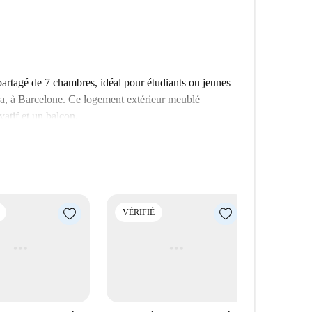
rtagé de 7 chambres, idéal pour étudiants ou jeunes
bera, à Barcelone. Ce logement extérieur meublé
atif et un balcon.
ermettra de profiter des sites touristiques
orieta de la Transsexual Sonia et le Monumento A
sphère dynamique de Barcelone et de ses nombreux
VÉRIFIÉ
VÉRIFIÉ