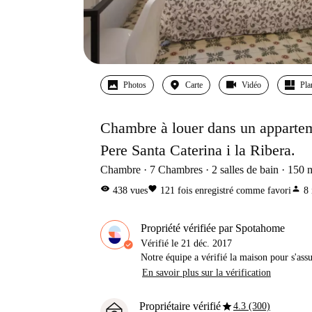
Photos
Carte
Vidéo
Pla
Chambre à louer dans un appartem
Pere Santa Caterina i la Ribera.
Chambre
7
Chambres
2
salles de bain
150
visibility
favorite
person
438
vues
121
fois enregistré comme favori
8
Propriété vérifiée par Spotahome
Vérifié le
21 déc. 2017
Notre équipe a vérifié la maison pour s'ass
En savoir plus sur la vérification
star
Propriétaire vérifié
4.3 (300)