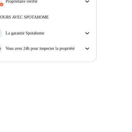
obtiens exactement ce que tu vois dans l'annonce.
Propriétaire vérifié
En savoir plus sur la vérification
Professionnel
·
10 ans
avec nous
Plus d'informations sur ce propriétaire
JOURS AVEC SPOTAHOME
En savoir plus sur la vérification
La garantie Spotahome
Si le propriétaire annule votre réservation sans
préavis, nous allons soit (A) vous payer une chambre
Vous avez 24h pour inspecter la propriété
d'hôtel et vous aider à trouver un autre logement,
Si le bien ne correspond pas exactement à l'annonce
soit (B) vous rembourser en totalité.
que vous avez vue sur Spotahome, veuillez nous le
faire savoir dans les 24 heures suivant votre arrivée
afin que nous puissions trouver une solution.