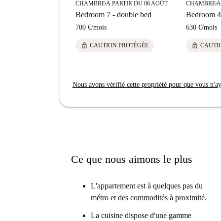
CHAMBRE
À PARTIR DU 06 AOÛT
CHAMBRE
À
■
■
Bedroom 7 - double bed
Bedroom 4 
700 €
/
mois
630 €
/
mois
lock
lock
CAUTION PROTÉGÉE
CAUTI
Nous avons vérifié cette propriété pour que vous n'aye
Ce que nous aimons le plus
L'appartement est à quelques pas du
métro et des commodités à proximité.
La cuisine dispose d'une gamme