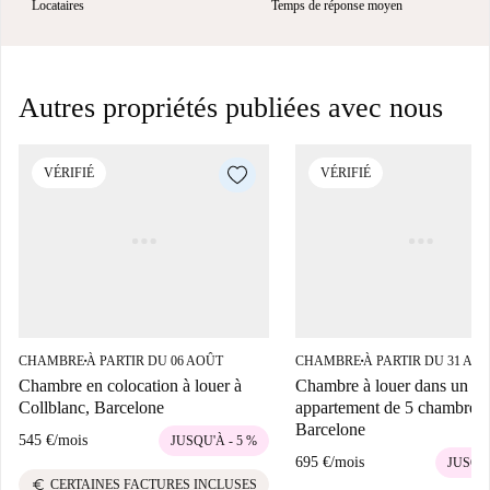
Locataires
Temps de réponse moyen
Autres propriétés publiées avec nous
VÉRIFIÉ
VÉRIFIÉ
CHAMBRE
À PARTIR DU 06 AOÛT
CHAMBRE
À PARTIR DU 31 AO
■
■
Chambre en colocation à louer à
Chambre à louer dans un
Collblanc, Barcelone
appartement de 5 chambres 
Barcelone
545 €
/
mois
JUSQU'À - 5 %
695 €
/
mois
JUSQU'
euro
CERTAINES FACTURES INCLUSES