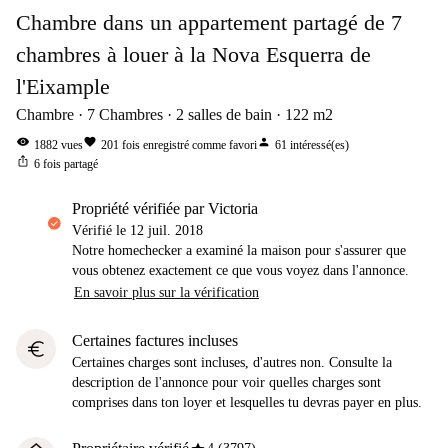
Chambre dans un appartement partagé de 7
chambres à louer à la Nova Esquerra de
l'Eixample
Chambre
7
Chambres
2
salles de bain
122
m2
visibility
favorite
person
1882
vues
201
fois enregistré comme favori
61
intéressé(es)
ios_share
6
fois partagé
propriété vérifiée par Victoria
Vérifié le
12 juil. 2018
Notre homechecker a examiné la maison pour s'assurer que
vous obtenez exactement ce que vous voyez dans l'annonce.
En savoir plus sur la vérification
Certaines factures incluses
euro
Certaines charges sont incluses, d'autres non. Consulte la
description de l'annonce pour voir quelles charges sont
comprises dans ton loyer et lesquelles tu devras payer en plus.