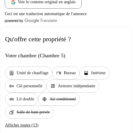
Voir le contenu original en anglais
Ceci est une traduction automatique de l'annonce
Qu'offre cette propriété ?
Votre chambre (Chambre 5)
water_heater
desk
window_open
Unité de chauffage
Bureau
Intérieur
key
dresser
Clé personnelle
Armoire indépendante
airline_seat_flat
ac_unit
Lit double
Air conditionné
soap
Salle de bain privée
Afficher toutes (13)