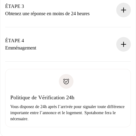
Nous ne vous facturerons rien tant que le propriétaire
ÉTAPE 3
n’aura pas accepté.
Obtenez une réponse en moins de 24 heures
Le propriétaire dispose de 24 heures pour confirmer.
Si accepté, nous vous facturerons et vous mettrons en
contact avec le propriétaire.
ÉTAPE 4
Si refusé : aucun prélèvement et nous vous proposerons
Emménagement
d’autres options.
Accordez avec le propriétaire les détails de votre arrivée,
Documents requis si votre logement est «
Spotahome plus
remise des clés, etc.
».
Spotahome transférera le premier paiement au propriétaire
Pièce d’identité ou Passeport
uniquement si aucun problème n'est signalé.
Justificatif de solvabilité
Domiciliation bancaire
Politique de Vérification 24h
Vous disposez de 24h après l’arrivée pour signaler toute différence
importante entre l’annonce et le logement. Spotahome fera le
nécessaire.