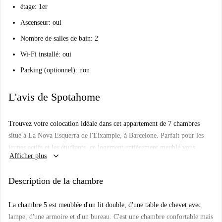
étage: 1er
Ascenseur: oui
Nombre de salles de bain: 2
Wi-Fi installé: oui
Parking (optionnel): non
L'avis de Spotahome
Trouvez votre colocation idéale dans cet appartement de 7 chambres
situé à La Nova Esquerra de l'Eixample, à Barcelone. Parfait pour les
jeunes actifs et les étudiants, ce logement entièrement meublé vous
keyboard_arrow_down
Afficher plus
garantit confort et praticité durant votre séjour. Il comprend une cuisine
bien équipée, un lave-linge privatif, le chauffage au gaz et un balcon. Il
Description de la chambre
est interdit de fumer et les animaux de compagnie ne sont pas admis. Le
Wi-Fi est disponible.
La chambre 5 est meublée d'un lit double, d'une table de chevet avec
Profitez du dynamisme du quartier de La Nova Esquerra de l'Eixample.
lampe, d'une armoire et d'un bureau. C'est une chambre confortable mais