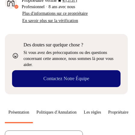
star
Propriétaire vérifié
4 (3797)
Professionnel
·
8 ans
avec nous
Plus d'informations sur ce propriétaire
En savoir plus sur la vérification
Des doutes sur quelque chose ?
Si vous avez des préoccupations ou des questions
sentiment_very_satisfied
concernant cette annonce, nous sommes là pour vous
aider.
Contactez Notre Équipe
Présentation
Politiques d'Annulation
Les règles
Propriétaire