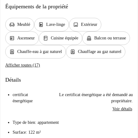
Équipements de la propriété
chair
local_laundry_service
image
Meublé
Lave-linge
Extérieur
elevator
kitchen
balcony
Ascenseur
Cuisine équipée
Balcon ou terrasse
water_heater
water_heater
Chauffe-eau à gaz naturel
Chauffage au gaz naturel
Afficher toutes (17)
Détails
certificat
Le certificat énergétique a été demandé au
énergétique
propriétaire.
Voir détails
Type de bien: appartement
Surface: 122 m²