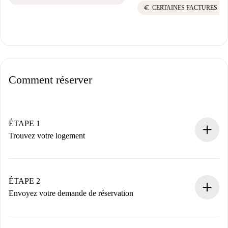
euro
CERTAINES FACTURES IN
Comment réserver
ÉTAPE 1
Trouvez votre logement
Processus de réservation 100% en ligne.
Logements et Propriétaires vérifiés.
Vous disposez à l’avance de toutes les informations
ÉTAPE 2
nécessaires.
Envoyez votre demande de réservation
Envoyez les informations essentielles sur votre profil et
votre mode de paiement.