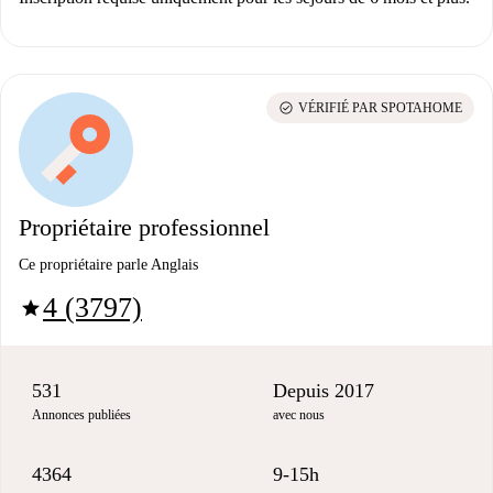
check_circle
VÉRIFIÉ PAR SPOTAHOME
Propriétaire professionnel
Ce propriétaire parle Anglais
4 (3797)
star
531
Depuis 2017
Annonces publiées
avec nous
4364
9-15h