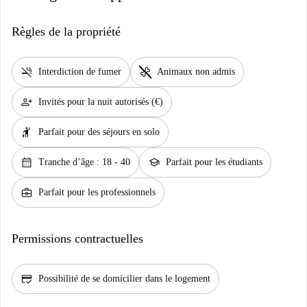
Règles de la propriété
smoke_free
pet_supplies
Interdiction de fumer
Animaux non admis
person_add
Invités pour la nuit autorisés (€)
hail
Parfait pour des séjours en solo
calendar_month
school
Tranche d’âge : 18 - 40
Parfait pour les étudiants
business_center
Parfait pour les professionnels
Permissions contractuelles
credit_score
Possibilité de se domicilier dans le logement