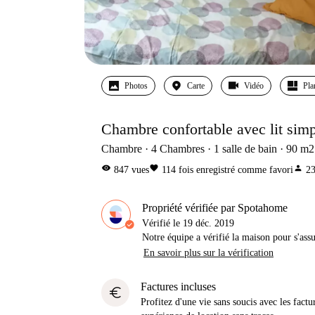
Photos
Carte
Vidéo
Pla
Chambre confortable avec lit simp
Chambre
4
Chambres
1
salle de bain
90
m2
visibility
favorite
person
847
vues
114
fois enregistré comme favori
2
Propriété vérifiée par Spotahome
Vérifié le
19 déc. 2019
Notre équipe a vérifié la maison pour s'ass
En savoir plus sur la vérification
Factures incluses
euro
Profitez d'une vie sans soucis avec les factu