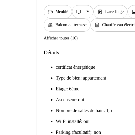
chair
tv
local_laundry_service
ima
Meublé
TV
Lave-linge
balcony
water_heater
Balcon ou terrasse
Chauffe-eau électr
Afficher toutes (16)
Détails
certificat énergétique
Type de bien: appartement
Etage: 6ème
Ascenseur: oui
Nombre de salles de bain: 1,5
Wi-Fi installé: oui
Parking (facultatif): non