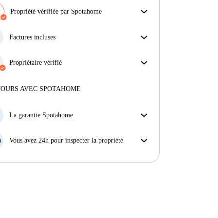
Propriété vérifiée par Spotahome
Notre équipe a vérifié la maison pour s'assurer que tu
obtiens exactement ce que tu vois dans l'annonce.
Factures incluses
En savoir plus sur la vérification
Profitez d'une vie sans soucis avec les factures
incluses, couvrant le loyer et les services pour une
Propriétaire vérifié
expérience de location sans tracas.
Privé
·
7 ans
avec nous
Plus d'informations sur ce propriétaire
JOURS AVEC SPOTAHOME
En savoir plus sur la vérification
La garantie Spotahome
Si le propriétaire annule votre réservation sans
préavis, nous allons soit (A) vous payer une chambre
Vous avez 24h pour inspecter la propriété
d'hôtel et vous aider à trouver un autre logement,
Si le bien ne correspond pas exactement à l'annonce
soit (B) vous rembourser en totalité.
que vous avez vue sur Spotahome, veuillez nous le
faire savoir dans les 24 heures suivant votre arrivée
afin que nous puissions trouver une solution.