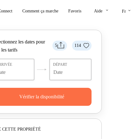
keyboard_arrow_down
keyboard_arrow_down
Connect
Comment ça marche
Favoris
Aide
Fr
ctionnez les dates pour
5
114
 les tarifs
RRIVÉE
DÉPART
Vérifier la disponibilité
 CETTE PROPRIÉTÉ