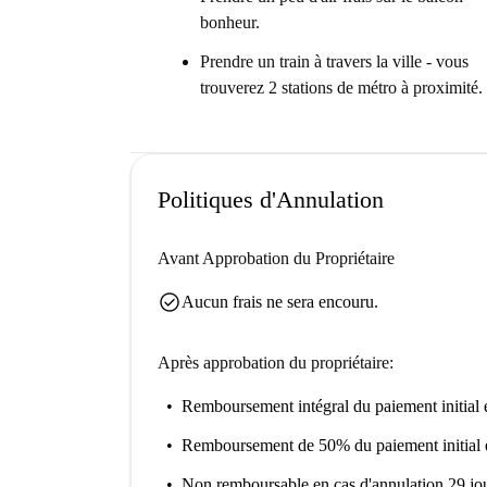
Il est parfait pour tous ceux qui recherchent un 
bonheur.
Prendre un train à travers la ville - vous
trouverez 2 stations de métro à proximité.
Politiques d'Annulation
Avant Approbation du Propriétaire
check_circle
Aucun frais ne sera encouru.
Après approbation du propriétaire:
Remboursement intégral du paiement initial
e
Remboursement de 50% du paiement initial
Non remboursable
en cas d'annulation 29 jou