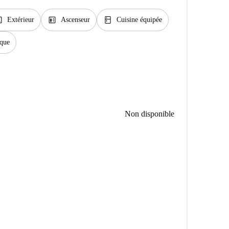
ge
elevator
kitchen
Extérieur
Ascenseur
Cuisine équipée
ique
Non disponible