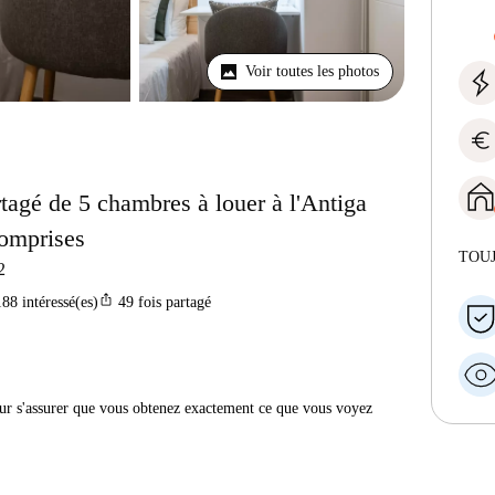
Voir toutes les photos
euro
agé de 5 chambres à louer à l'Antiga
comprises
TOU
2
ios_share
188
intéressé(es)
49
fois partagé
r s'assurer que vous obtenez exactement ce que vous voyez