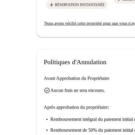
electric_bolt
RÉSERVATION INSTANTANÉE
Nous avons vérifié cette propriété pour que vous n'aye
Politiques d'Annulation
Avant Approbation du Propriétaire
check_circle
Aucun frais ne sera encouru.
Après approbation du propriétaire:
Remboursement intégral du paiement initial
e
Remboursement de 50% du paiement initial