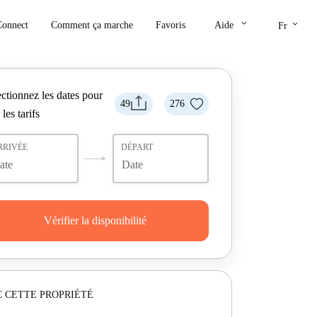
keyboard_arrow_down
keyboard_arrow_down
Connect
Comment ça marche
Favoris
Aide
Fr
ctionnez les dates pour
49
276
 les tarifs
RRIVÉE
DÉPART
Vérifier la disponibilité
 CETTE PROPRIÉTÉ