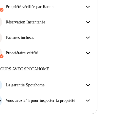
propriété vérifiée par Ramon
Notre homechecker a examiné la maison pour
s'assurer que vous obtenez exactement ce que vous
Réservation Instantanée
voyez dans l'annonce.
Bonne nouvelle : votre demande de réservation sera
En savoir plus sur la vérification
acceptée immédiatement si elle satisfait les
Factures incluses
conditions de la Réservation Instantanée.
Profitez d'une vie sans soucis avec les factures
incluses, couvrant le loyer et les services pour une
Propriétaire vérifié
expérience de location sans tracas.
Professionnel
·
9 ans
avec nous
Plus d'informations sur ce propriétaire
JOURS AVEC SPOTAHOME
En savoir plus sur la vérification
La garantie Spotahome
Si le propriétaire annule votre réservation sans
préavis, nous allons soit (A) vous payer une chambre
Vous avez 24h pour inspecter la propriété
d'hôtel et vous aider à trouver un autre logement,
Si le bien ne correspond pas exactement à l'annonce
soit (B) vous rembourser en totalité.
que vous avez vue sur Spotahome, veuillez nous le
faire savoir dans les 24 heures suivant votre arrivée
afin que nous puissions trouver une solution.