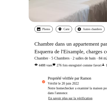
Photos
Carte
Autres chambres
Chambre dans un appartement part
Esquerra de l'Eixample, charges 
Chambre
5
Chambres
2
salles de bain
84
m
visibility
favorite
person
4488
vues
276
fois enregistré comme favori
propriété vérifiée par Ramon
Vérifié le
20 juin 2022
Notre homechecker a examiné la maison pou
dans l'annonce.
En savoir plus sur la vérification