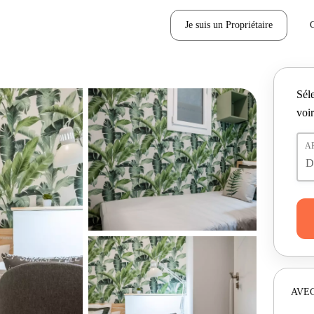
Je suis un Propriétaire
Séle
voir
A
AVEC