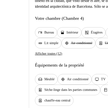
diseño en la ciudad, que visto desde el aire, se
identidad arquitectónica de Barcelona. Sólo se 
Votre chambre (Chambre 4)
desk
window_open
shelves
Bureau
Intérieur
Étagères
airline_seat_flat
ac_unit
water_heater
Lit simple
Air conditionné
Un
Afficher toutes (12)
Équipements de la propriété
chair
ac_unit
tv
Meublé
Air conditionné
TV
local_laundry_service
kitchen
Sèche-linge dans les parties communes
water_heater
chauffe-eau central