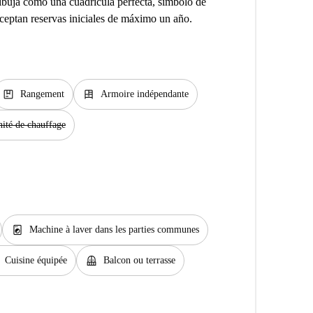
 dibuja como una cuadrícula perfecta, símbolo de
aceptan reservas iniciales de máximo un año.
package
dresser
Rangement
Armoire indépendante
ité de chauffage
local_laundry_service
Machine à laver dans les parties communes
balcony
Cuisine équipée
Balcon ou terrasse