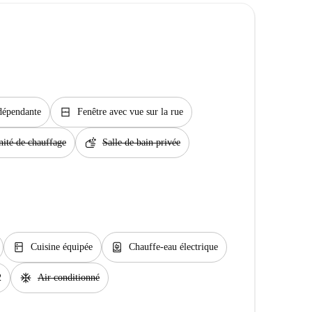
window_closed
dépendante
Fenêtre avec vue sur la rue
soap
ité de chauffage
Salle de bain privée
kitchen
water_heater
Cuisine équipée
Chauffe-eau électrique
ac_unit
2
Air conditionné