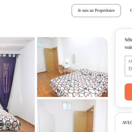
Je suis un Propriétaire
Séle
voir
A
AVEC