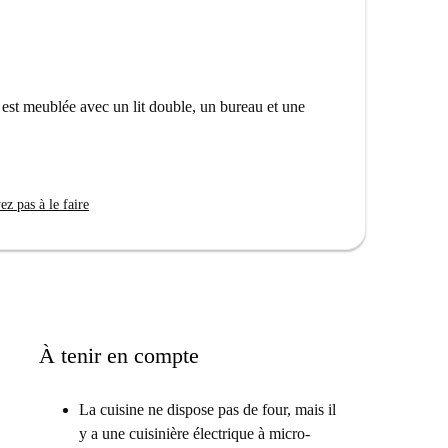
 nos critères.
appartement se trouve à proximité de sites culturels
 Güell, ainsi que de lieux prisés comme la Plaça Reial.
 de ces commodités. Le quartier animé d'El Raval offre
t est meublée avec un lit double, un bureau et une
z pas à le faire
À tenir en compte
La cuisine ne dispose pas de four, mais il
y a une cuisinière électrique à micro-