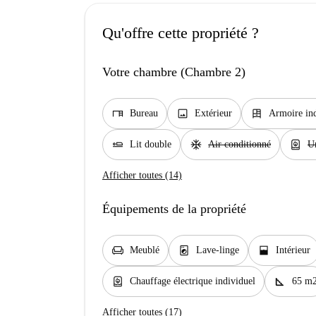
Qu'offre cette propriété ?
Votre chambre (Chambre 2)
desk
image
dresser
Bureau
Extérieur
Armoire in
airline_seat_flat
ac_unit
water_heater
Lit double
Air conditionné
Un
Afficher toutes (14)
Équipements de la propriété
chair
local_laundry_service
window_open
Meublé
Lave-linge
Intérieur
water_heater
square_foot
Chauffage électrique individuel
65 m
Afficher toutes (17)