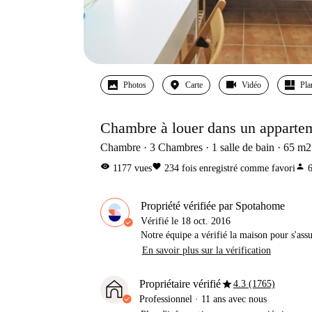
Photos
Carte
Vidéo
Pla
Chambre à louer dans un appartem
Chambre
3
Chambres
1
salle de bain
65
m2
visibility
favorite
person
1177
vues
234
fois enregistré comme favori
Propriété vérifiée par Spotahome
Vérifié le
18 oct. 2016
Notre équipe a vérifié la maison pour s'ass
En savoir plus sur la vérification
star
Propriétaire vérifié
4.3 (1765)
Professionnel
·
11 ans
avec nous