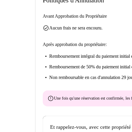
Politiques d'Annulation
Avant Approbation du Propriétaire
check_circle
Aucun frais ne sera encouru.
Après approbation du propriétaire:
Remboursement intégral du paiement initial
e
Remboursement de 50% du paiement initial
Non remboursable
en cas d'annulation 29 jou
error
Une fois qu'une réservation est confirmée, le
Et rappelez-vous, avec cette propriété