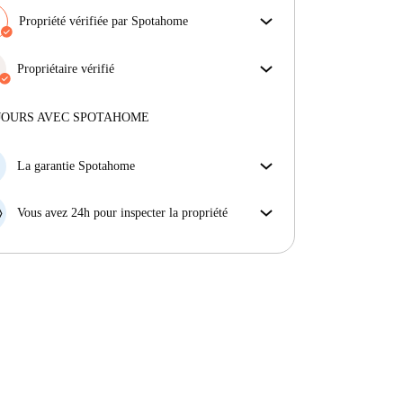
Propriété vérifiée par Spotahome
Notre équipe a vérifié la maison pour s'assurer que tu
obtiens exactement ce que tu vois dans l'annonce.
Propriétaire vérifié
En savoir plus sur la vérification
Professionnel
·
11 ans
avec nous
Plus d'informations sur ce propriétaire
JOURS AVEC SPOTAHOME
En savoir plus sur la vérification
La garantie Spotahome
Si le propriétaire annule votre réservation sans
préavis, nous allons soit (A) vous payer une chambre
Vous avez 24h pour inspecter la propriété
d'hôtel et vous aider à trouver un autre logement,
Si le bien ne correspond pas exactement à l'annonce
soit (B) vous rembourser en totalité.
que vous avez vue sur Spotahome, veuillez nous le
faire savoir dans les 24 heures suivant votre arrivée
afin que nous puissions trouver une solution.