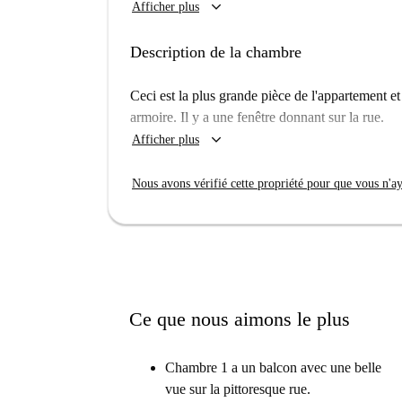
keyboard_arrow_down
Afficher plus
logement a été vérifié par Spotahome et répond à
Situé dans le quartier d'El Raval à Barcelone, l'
Description de la chambre
emblématiques tels que le Mont Juic et le Palais
Les résidents pourront ainsi profiter pleinement
Ceci est la plus grande pièce de l'appartement e
une immersion totale dans la vie barcelonaise.
armoire. Il y a une fenêtre donnant sur la rue.
keyboard_arrow_down
Afficher plus
Nous avons vérifié cette propriété pour que vous n'aye
Ce que nous aimons le plus
Chambre 1 a un balcon avec une belle
vue sur la pittoresque rue.