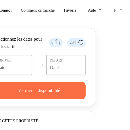
keyboard_arrow_down
keyboard_arrow_down
Connect
Comment ça marche
Favoris
Aide
Fr
ctionnez les dates pour
8
234
 les tarifs
RRIVÉE
DÉPART
Vérifier la disponibilité
 CETTE PROPRIÉTÉ