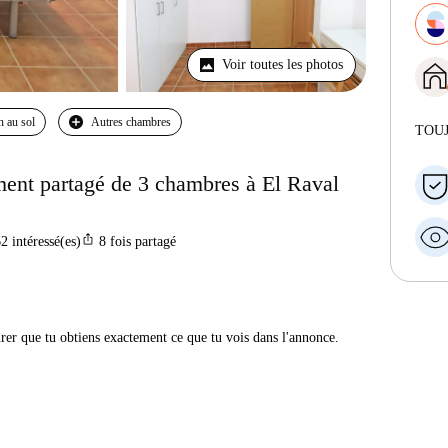
Voir toutes les photos
n au sol
Autres chambres
TOU
ent partagé de 3 chambres à El Raval
ios_share
62
intéressé(es)
8
fois partagé
urer que tu obtiens exactement ce que tu vois dans l'annonce.