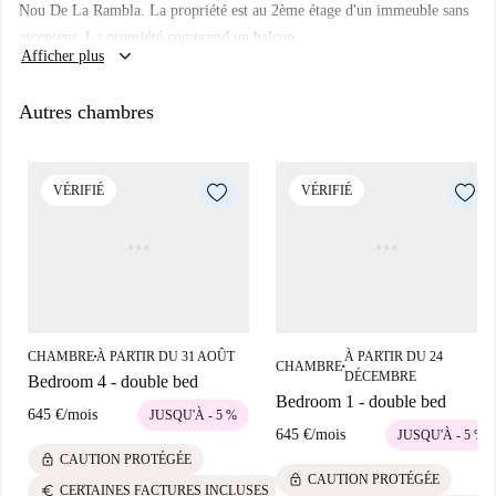
Nou De La Rambla. La propriété est au 2ème étage d'un immeuble sans
ascenseur. La propriété comprend un balcon.
keyboard_arrow_down
Afficher plus
Autres chambres
VÉRIFIÉ
VÉRIFIÉ
CHAMBRE
À PARTIR DU 31 AOÛT
À PARTIR DU 24
■
CHAMBRE
■
DÉCEMBRE
Bedroom 4 - double bed
Bedroom 1 - double bed
645 €
/
mois
JUSQU'À - 5 %
645 €
/
mois
JUSQU'À - 5 %
lock
CAUTION PROTÉGÉE
lock
CAUTION PROTÉGÉE
euro
CERTAINES FACTURES INCLUSES