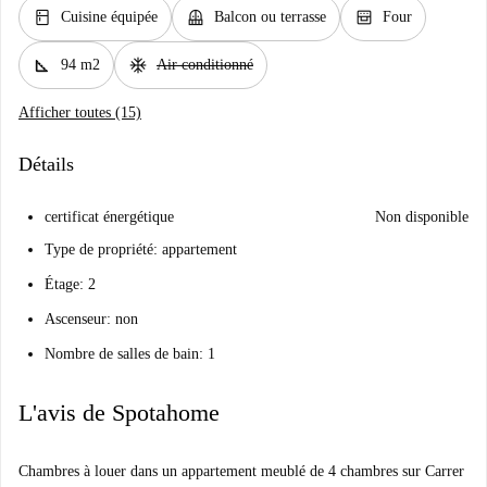
kitchen
balcony
oven_gen
Cuisine équipée
Balcon ou terrasse
Four
square_foot
ac_unit
94 m2
Air conditionné
Afficher toutes (15)
Détails
certificat énergétique
Non disponible
Type de propriété: appartement
Étage: 2
Ascenseur: non
Nombre de salles de bain: 1
L'avis de Spotahome
Chambres à louer dans un appartement meublé de 4 chambres sur Carrer