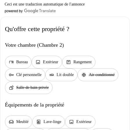
Ceci est une traduction automatique de l'annonce
Qu'offre cette propriété ?
Votre chambre (Chambre 2)
desk
image
package
Bureau
Extérieur
Rangement
key
airline_seat_flat
ac_unit
Clé personnelle
Lit double
Air conditionné
soap
Salle de bain privée
Équipements de la propriété
chair
local_laundry_service
image
Meublé
Lave-linge
Extérieur