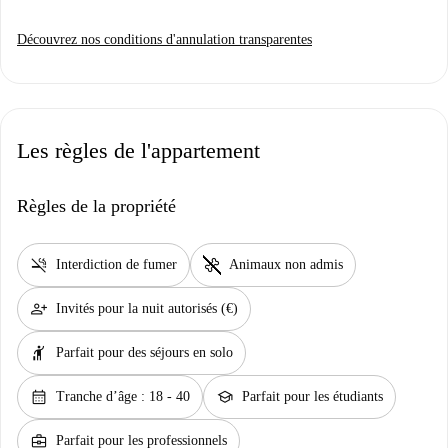
Découvrez nos conditions d'annulation transparentes
Les règles de l'appartement
Règles de la propriété
smoke_free
pet_supplies
Interdiction de fumer
Animaux non admis
person_add
Invités pour la nuit autorisés (€)
hail
Parfait pour des séjours en solo
calendar_month
school
Tranche d’âge : 18 - 40
Parfait pour les étudiants
business_center
Parfait pour les professionnels