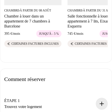
CHAMBRE
À PARTIR DU 08 AOÛT
CHAMBRE
À PARTIR DU 31 AO
■
■
Chambre à louer dans un
Salle fonctionnelle à louer,
appartement de 7 chambres à
appartement à 7 lits, Eixamp
Barcelone
Esquerra
395 €
/
mois
745 €
/
mois
JUSQU'À - 5 %
JUSQU'
euro
euro
CERTAINES FACTURES INCLUSES
CERTAINES FACTURES IN
Comment réserver
ÉTAPE 1
Trouvez votre logement