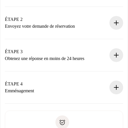
Processus de réservation 100% en ligne.
Logements et Propriétaires vérifiés.
Vous disposez à l’avance de toutes les informations
ÉTAPE 2
nécessaires.
Envoyez votre demande de réservation
Envoyez les informations essentielles sur votre profil et
votre mode de paiement.
Nous ne vous facturerons rien tant que le propriétaire
ÉTAPE 3
n’aura pas accepté.
Obtenez une réponse en moins de 24 heures
Le propriétaire dispose de 24 heures pour confirmer.
Si accepté, nous vous facturerons et vous mettrons en
contact avec le propriétaire.
ÉTAPE 4
Si refusé : aucun prélèvement et nous vous proposerons
Emménagement
d’autres options.
Accordez avec le propriétaire les détails de votre arrivée,
Documents requis si votre logement est «
Spotahome plus
remise des clés, etc.
».
Spotahome transférera le premier paiement au propriétaire
Pièce d’identité ou Passeport
uniquement si aucun problème n'est signalé.
Justificatif de solvabilité