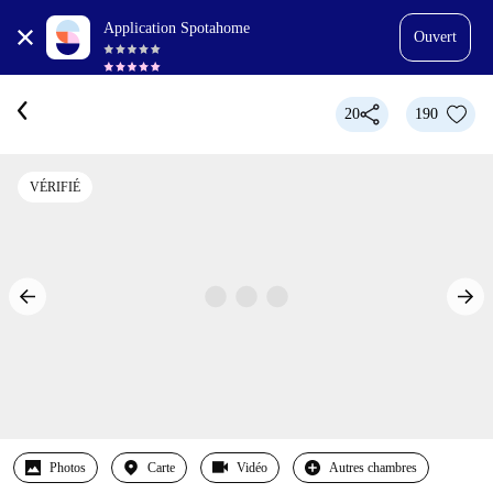
Application Spotahome
Ouvert
20
190
VÉRIFIÉ
Photos
Carte
Vidéo
Autres chambres