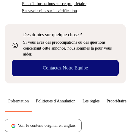
Plus d'informations sur ce propriétaire
En savoir plus sur la vérification
Des doutes sur quelque chose ?
Si vous avez des préoccupations ou des questions
sentiment_very_satisfied
concernant cette annonce, nous sommes là pour vous
aider.
Contactez Notre Équipe
Présentation
Politiques d'Annulation
Les règles
Propriétaire
Voir le contenu original en anglais