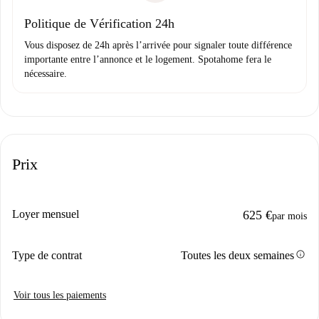
Domiciliation bancaire
Politique de Vérification 24h
Vous disposez de 24h après l’arrivée pour signaler toute différence
importante entre l’annonce et le logement. Spotahome fera le
nécessaire.
Prix
Loyer mensuel
625 €
par mois
info
Type de contrat
Toutes les deux semaines
Voir tous les paiements