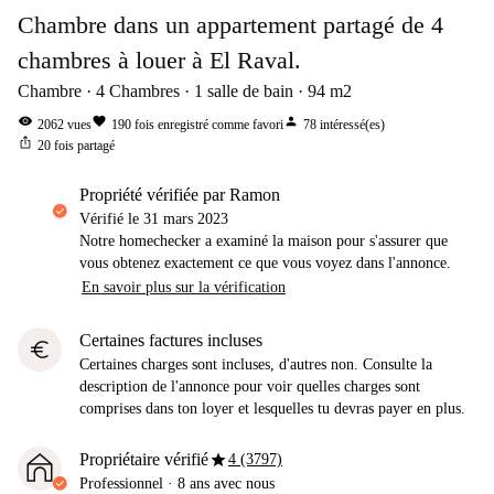
Chambre dans un appartement partagé de 4
chambres à louer à El Raval.
Chambre
4
Chambres
1
salle de bain
94
m2
visibility
favorite
person
2062
vues
190
fois enregistré comme favori
78
intéressé(es)
ios_share
20
fois partagé
propriété vérifiée par Ramon
Vérifié le
31 mars 2023
Notre homechecker a examiné la maison pour s'assurer que
vous obtenez exactement ce que vous voyez dans l'annonce.
En savoir plus sur la vérification
Certaines factures incluses
euro
Certaines charges sont incluses, d'autres non. Consulte la
description de l'annonce pour voir quelles charges sont
comprises dans ton loyer et lesquelles tu devras payer en plus.
star
Propriétaire vérifié
4 (3797)
Professionnel
·
8 ans
avec nous