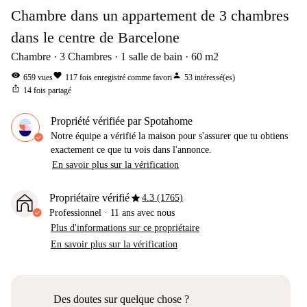
Chambre dans un appartement de 3 chambres
dans le centre de Barcelone
Chambre
3
Chambres
1
salle de bain
60
m2
visibility
favorite
person
659
vues
117
fois enregistré comme favori
53
intéressé(es)
ios_share
14
fois partagé
Propriété vérifiée par Spotahome
Notre équipe a vérifié la maison pour s'assurer que tu obtiens
exactement ce que tu vois dans l'annonce.
En savoir plus sur la vérification
star
Propriétaire vérifié
4.3 (1765)
Professionnel
·
11 ans
avec nous
Plus d'informations sur ce propriétaire
En savoir plus sur la vérification
Des doutes sur quelque chose ?