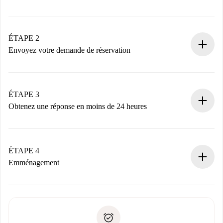
Processus de réservation 100% en ligne.
Logements et Propriétaires vérifiés.
Vous disposez à l’avance de toutes les informations
ÉTAPE 2
nécessaires.
Envoyez votre demande de réservation
Envoyez les informations essentielles sur votre profil et
votre mode de paiement.
Nous ne vous facturerons rien tant que le propriétaire
ÉTAPE 3
n’aura pas accepté.
Obtenez une réponse en moins de 24 heures
Le propriétaire dispose de 24 heures pour confirmer.
Si accepté, nous vous facturerons et vous mettrons en
contact avec le propriétaire.
ÉTAPE 4
Si refusé : aucun prélèvement et nous vous proposerons
Emménagement
d’autres options.
Accordez avec le propriétaire les détails de votre arrivée,
Documents requis si votre logement est «
Spotahome plus
remise des clés, etc.
».
Spotahome transférera le premier paiement au propriétaire
Pièce d’identité ou Passeport
uniquement si aucun problème n'est signalé.
Justificatif de solvabilité