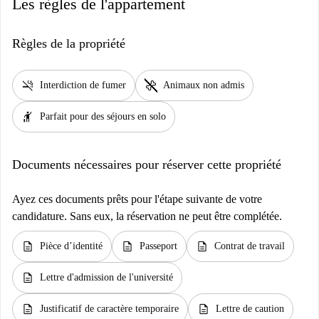
Les règles de l'appartement
Règles de la propriété
smoke_free
pet_supplies
Interdiction de fumer
Animaux non admis
hail
Parfait pour des séjours en solo
Documents nécessaires pour réserver cette propriété
Ayez ces documents prêts pour l'étape suivante de votre
candidature. Sans eux, la réservation ne peut être complétée.
description
description
description
Pièce d’identité
Passeport
Contrat de travail
description
Lettre d'admission de l'université
description
description
Justificatif de caractère temporaire
Lettre de caution