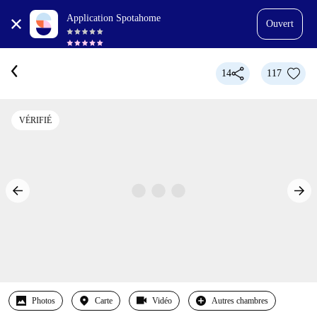
Application Spotahome
Ouvert
14
117
VÉRIFIÉ
Photos
Carte
Vidéo
Autres chambres