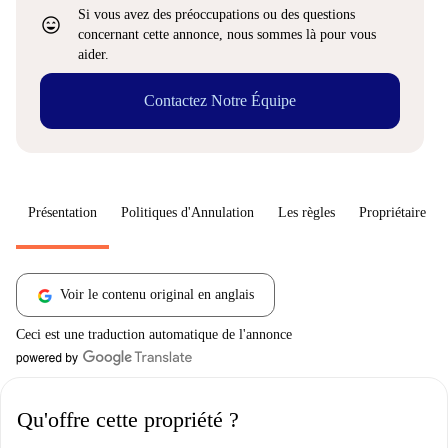
Si vous avez des préoccupations ou des questions
sentiment_very_satisfied
concernant cette annonce, nous sommes là pour vous
aider.
Contactez Notre Équipe
Présentation
Politiques d'Annulation
Les règles
Propriétaire
Voir le contenu original en anglais
Ceci est une traduction automatique de l'annonce
Qu'offre cette propriété ?