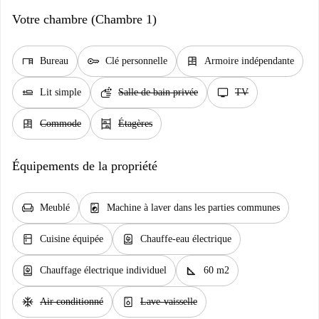
Votre chambre (Chambre 1)
desk
key
dresser
Bureau
Clé personnelle
Armoire indépendante
airline_seat_flat
soap
tv
Lit simple
Salle de bain privée
TV
dresser
shelves
Commode
Étagères
Équipements de la propriété
chair
local_laundry_service
Meublé
Machine à laver dans les parties communes
kitchen
water_heater
Cuisine équipée
Chauffe-eau électrique
water_heater
square_foot
Chauffage électrique individuel
60 m2
ac_unit
dishwasher_gen
Air conditionné
Lave-vaisselle