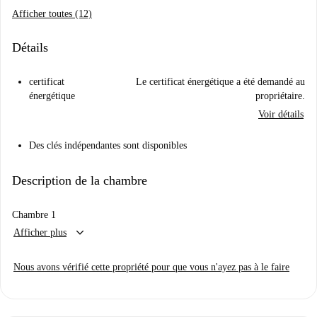
Afficher toutes (12)
Détails
certificat
Le certificat énergétique a été demandé au
énergétique
propriétaire.
Voir détails
Des clés indépendantes sont disponibles
Description de la chambre
Chambre 1
keyboard_arrow_down
Afficher plus
Nous avons vérifié cette propriété pour que vous n'ayez pas à le faire