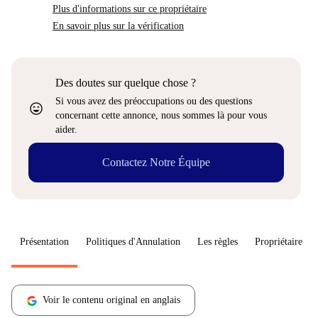
Plus d'informations sur ce propriétaire
En savoir plus sur la vérification
Des doutes sur quelque chose ?
Si vous avez des préoccupations ou des questions
sentiment_very_satisfied
concernant cette annonce, nous sommes là pour vous
aider.
Contactez Notre Équipe
Présentation
Politiques d'Annulation
Les règles
Propriétaire
Voir le contenu original en anglais