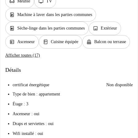
chair
tv
Meublé
TV
local_laundry_service
Machine à laver dans les parties communes
local_laundry_service
image
Sèche-linge dans les parties communes
Extérieur
elevator
kitchen
balcony
Ascenseur
Cuisine équipée
Balcon ou terrasse
Afficher toutes (17)
Détails
certificat énergétique
Non disponible
Type de bien : appartement
Étage : 3
Ascenseur : oui
Draps et serviettes : oui
Wifi installé : oui