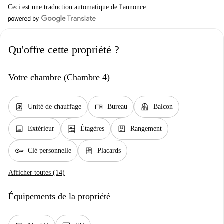
Ceci est une traduction automatique de l'annonce
Qu'offre cette propriété ?
Votre chambre (Chambre 4)
water_heater
desk
balcony
Unité de chauffage
Bureau
Balcon
image
shelves
package
Extérieur
Étagères
Rangement
key
dresser
Clé personnelle
Placards
Afficher toutes (14)
Équipements de la propriété