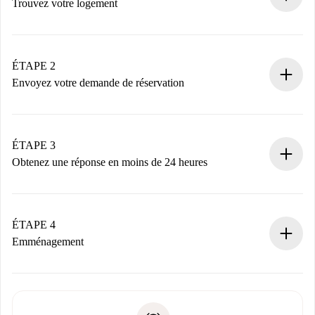
Trouvez votre logement
Processus de réservation 100% en ligne.
Logements et Propriétaires vérifiés.
Vous disposez à l’avance de toutes les informations
ÉTAPE 2
nécessaires.
Envoyez votre demande de réservation
Envoyez les informations essentielles sur votre profil et
votre mode de paiement.
Nous ne vous facturerons rien tant que le propriétaire
ÉTAPE 3
n’aura pas accepté.
Obtenez une réponse en moins de 24 heures
Le propriétaire dispose de 24 heures pour confirmer.
Si accepté, nous vous facturerons et vous mettrons en
contact avec le propriétaire.
ÉTAPE 4
Si refusé : aucun prélèvement et nous vous proposerons
Emménagement
d’autres options.
Accordez avec le propriétaire les détails de votre arrivée,
Documents requis si votre logement est «
Spotahome plus
remise des clés, etc.
».
Spotahome transférera le premier paiement au propriétaire
Pièce d’identité ou Passeport