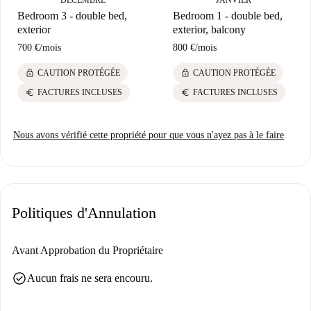
incontournables.
Bedroom 3 - double bed,
Bedroom 1 - double bed,
exterior
exterior, balcony
700 €
/
mois
800 €
/
mois
lock
lock
CAUTION PROTÉGÉE
CAUTION PROTÉGÉE
euro
euro
FACTURES INCLUSES
FACTURES INCLUSES
Nous avons vérifié cette propriété pour que vous n'ayez pas à le faire
Politiques d'Annulation
Avant Approbation du Propriétaire
check_circle
Aucun frais ne sera encouru.