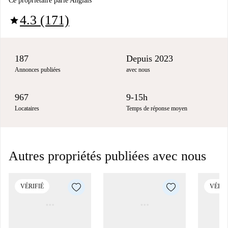
Ce propriétaire parle Anglais
4.3 (171)
star
187
Depuis 2023
Annonces publiées
avec nous
967
9-15h
Locataires
Temps de réponse moyen
Autres propriétés publiées avec nous
VÉRIFIÉ
VÉRIF