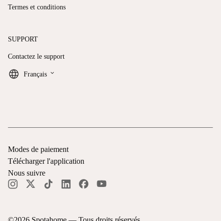
Termes et conditions
SUPPORT
Contactez le support
keyboard_arrow_down
Français
Modes de paiement
Télécharger l'application
Nous suivre
©
2026
Spotahome —
Tous droits réservés