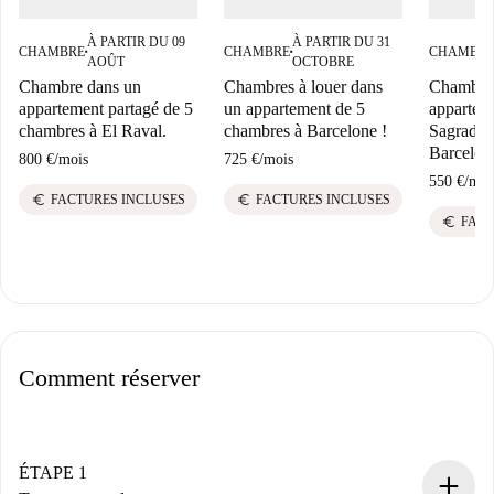
À PARTIR DU 09
À PARTIR DU 31
CHAMBRE
CHAMBRE
CHAMBR
■
■
AOÛT
OCTOBRE
Chambre dans un
Chambres à louer dans
Chambre
appartement partagé de 5
un appartement de 5
apparteme
chambres à El Raval.
chambres à Barcelone !
Sagrada 
Barcelon
800 €
/
mois
725 €
/
mois
550 €
/
moi
euro
euro
FACTURES INCLUSES
FACTURES INCLUSES
euro
FACT
Comment réserver
ÉTAPE 1