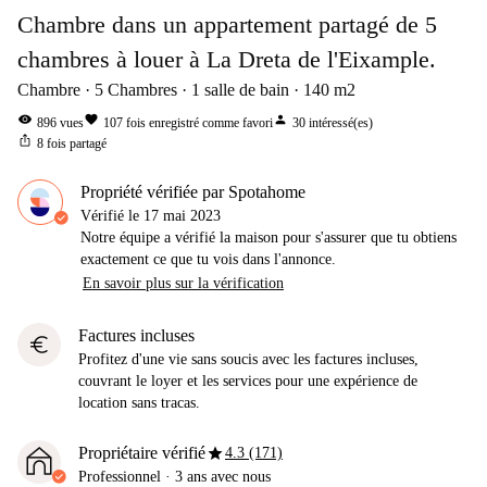
Chambre dans un appartement partagé de 5
chambres à louer à La Dreta de l'Eixample.
Chambre
5
Chambres
1
salle de bain
140
m2
visibility
favorite
person
896
vues
107
fois enregistré comme favori
30
intéressé(es)
ios_share
8
fois partagé
Propriété vérifiée par Spotahome
Vérifié le
17 mai 2023
Notre équipe a vérifié la maison pour s'assurer que tu obtiens
exactement ce que tu vois dans l'annonce.
En savoir plus sur la vérification
Factures incluses
euro
Profitez d'une vie sans soucis avec les factures incluses,
couvrant le loyer et les services pour une expérience de
location sans tracas.
star
Propriétaire vérifié
4.3 (171)
Professionnel
·
3 ans
avec nous