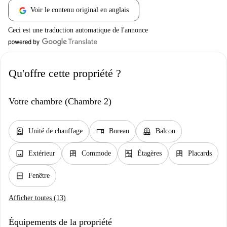
Voir le contenu original en anglais
Ceci est une traduction automatique de l'annonce
Qu'offre cette propriété ?
Votre chambre (Chambre 2)
water_heater
desk
balcony
Unité de chauffage
Bureau
Balcon
image
dresser
shelves
dresser
Extérieur
Commode
Étagères
Placards
window_closed
Fenêtre
Afficher toutes (13)
Équipements de la propriété