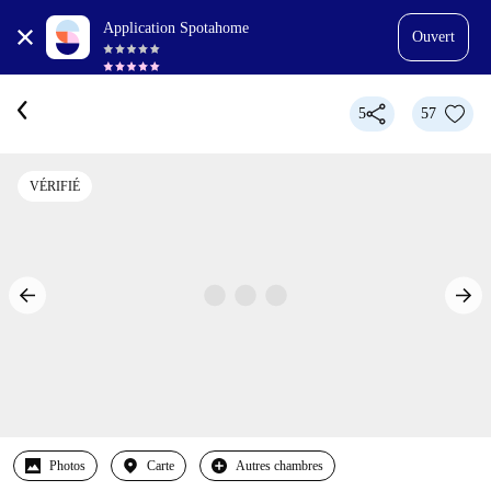
Application Spotahome
Ouvert
5
57
VÉRIFIÉ
Photos
Carte
Autres chambres