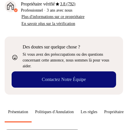
star
Propriétaire vérifié
3.8 (792)
Professionnel
·
3 ans
avec nous
Plus d'informations sur ce propriétaire
En savoir plus sur la vérification
Des doutes sur quelque chose ?
Si vous avez des préoccupations ou des questions
sentiment_very_satisfied
concernant cette annonce, nous sommes là pour vous
aider.
Contactez Notre Équipe
Présentation
Politiques d'Annulation
Les règles
Propriétaire