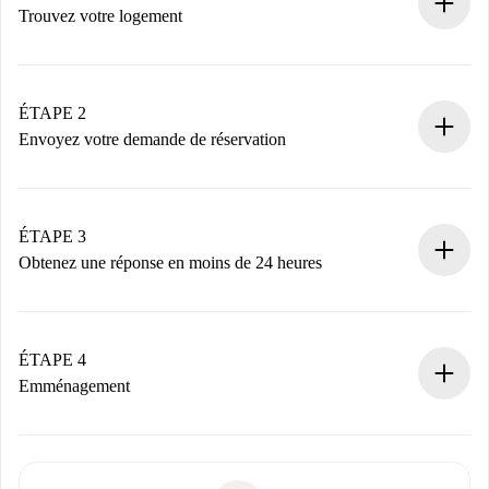
Trouvez votre logement
Processus de réservation 100% en ligne.
Logements et Propriétaires vérifiés.
Vous disposez à l’avance de toutes les informations
ÉTAPE 2
nécessaires.
Envoyez votre demande de réservation
Envoyez les informations essentielles sur votre profil et
votre mode de paiement.
Nous ne vous facturerons rien tant que le propriétaire
ÉTAPE 3
n’aura pas accepté.
Obtenez une réponse en moins de 24 heures
Le propriétaire dispose de 24 heures pour confirmer.
Si accepté, nous vous facturerons et vous mettrons en
contact avec le propriétaire.
ÉTAPE 4
Si refusé : aucun prélèvement et nous vous proposerons
Emménagement
d’autres options.
Accordez avec le propriétaire les détails de votre arrivée,
Documents requis si votre logement est «
Spotahome plus
remise des clés, etc.
».
Spotahome transférera le premier paiement au propriétaire