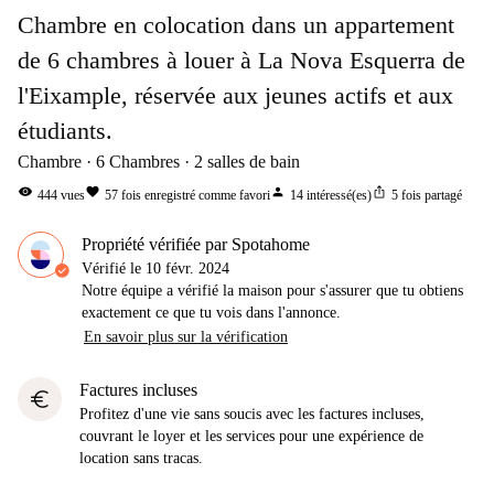
Chambre en colocation dans un appartement
de 6 chambres à louer à La Nova Esquerra de
l'Eixample, réservée aux jeunes actifs et aux
étudiants.
Chambre
6
Chambres
2
salles de bain
visibility
favorite
person
ios_share
444
vues
57
fois enregistré comme favori
14
intéressé(es)
5
fois partagé
Propriété vérifiée par Spotahome
Vérifié le
10 févr. 2024
Notre équipe a vérifié la maison pour s'assurer que tu obtiens
exactement ce que tu vois dans l'annonce.
En savoir plus sur la vérification
Factures incluses
euro
Profitez d'une vie sans soucis avec les factures incluses,
couvrant le loyer et les services pour une expérience de
location sans tracas.