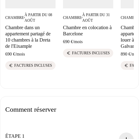
À PARTIR DU 08
À PARTIR DU 31
CHAMBRE
CHAMBRE
CHAMBR
■
■
AOÛT
AOÛT
Chambre dans un
Chambre en colocation à
Chambre
appartement partagé de
Barcelone
appartem
10 chambres à la Dreta
louer à S
690 €
/
mois
de l'Eixample
Galvany.
euro
FACTURES INCLUSES
690 €
/
mois
890 €
/
moi
euro
euro
FACTURES INCLUSES
FACT
Comment réserver
ÉTAPE 1