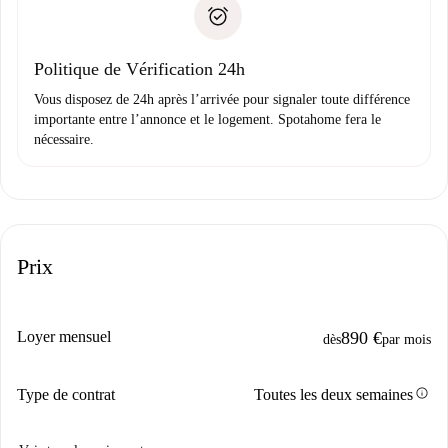
Pièce d’identité ou Passeport
uniquement si aucun problème n'est signalé.
Justificatif de solvabilité
Domiciliation bancaire
Politique de Vérification 24h
Vous disposez de 24h après l’arrivée pour signaler toute différence
importante entre l’annonce et le logement. Spotahome fera le
nécessaire.
Prix
Loyer mensuel
890 €
dès
par mois
info
Type de contrat
Toutes les deux semaines