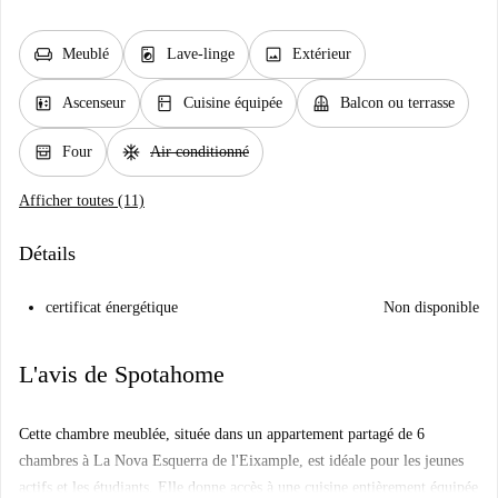
chair
local_laundry_service
image
Meublé
Lave-linge
Extérieur
elevator
kitchen
balcony
Ascenseur
Cuisine équipée
Balcon ou terrasse
oven_gen
ac_unit
Four
Air conditionné
Afficher toutes (11)
Détails
certificat énergétique
Non disponible
L'avis de Spotahome
Cette chambre meublée, située dans un appartement partagé de 6
chambres à La Nova Esquerra de l'Eixample, est idéale pour les jeunes
actifs et les étudiants. Elle donne accès à une cuisine entièrement équipée