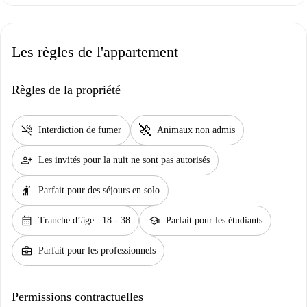
Les règles de l'appartement
Règles de la propriété
smoke_free
pet_supplies
Interdiction de fumer
Animaux non admis
person_add
Les invités pour la nuit ne sont pas autorisés
hail
Parfait pour des séjours en solo
calendar_month
school
Tranche d’âge : 18 - 38
Parfait pour les étudiants
business_center
Parfait pour les professionnels
Permissions contractuelles