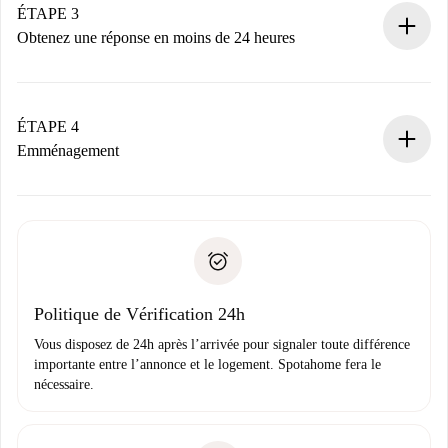
Nous ne vous facturerons rien tant que le propriétaire
ÉTAPE 3
n’aura pas accepté.
Obtenez une réponse en moins de 24 heures
Le propriétaire dispose de 24 heures pour confirmer.
Si accepté, nous vous facturerons et vous mettrons en
contact avec le propriétaire.
ÉTAPE 4
Si refusé : aucun prélèvement et nous vous proposerons
Emménagement
d’autres options.
Accordez avec le propriétaire les détails de votre arrivée,
Documents requis si votre logement est «
Spotahome plus
remise des clés, etc.
».
Spotahome transférera le premier paiement au propriétaire
Pièce d’identité ou Passeport
uniquement si aucun problème n'est signalé.
Justificatif de solvabilité
Domiciliation bancaire
Politique de Vérification 24h
Vous disposez de 24h après l’arrivée pour signaler toute différence
importante entre l’annonce et le logement. Spotahome fera le
nécessaire.