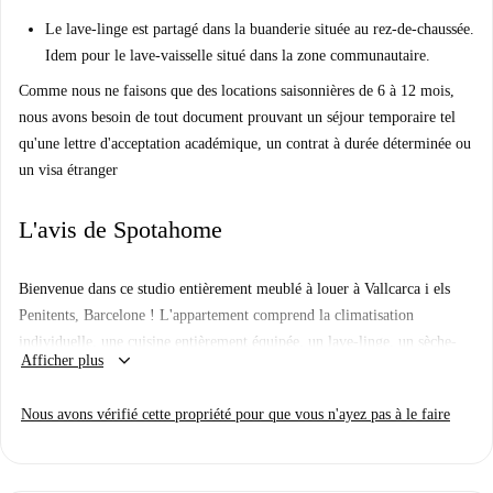
Le lave-linge est partagé dans la buanderie située au rez-de-chaussée.
Idem pour le lave-vaisselle situé dans la zone communautaire.
Comme nous ne faisons que des locations saisonnières de 6 à 12 mois,
nous avons besoin de tout document prouvant un séjour temporaire tel
qu'une lettre d'acceptation académique, un contrat à durée déterminée ou
un visa étranger
L'avis de Spotahome
Bienvenue dans ce studio entièrement meublé à louer à Vallcarca i els
Penitents, Barcelone ! L'appartement comprend la climatisation
individuelle, une cuisine entièrement équipée, un lave-linge, un sèche-
keyboard_arrow_down
Afficher plus
linge, un lave-vaisselle, un four, une télévision et une connexion Wi-Fi
(incluse dans le loyer). Toutes les charges (électricité, eau, gaz et Wi-Fi)
Nous avons vérifié cette propriété pour que vous n'ayez pas à le faire
sont comprises. Il est permis de fumer, mais les animaux ne sont pas
admis. Les couples ne sont pas acceptés. Idéal pour les jeunes actifs ou
les étudiants. Logement vérifié par Spotahome.