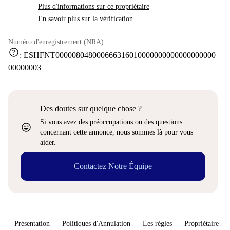
Plus d'informations sur ce propriétaire
En savoir plus sur la vérification
Numéro d'enregistrement (NRA)
help
:
ESHFNT000008048000666316010000000000000000000
00000003
Des doutes sur quelque chose ?
Si vous avez des préoccupations ou des questions
sentiment_very_satisfied
concernant cette annonce, nous sommes là pour vous
aider.
Contactez Notre Équipe
Présentation
Politiques d'Annulation
Les règles
Propriétaire