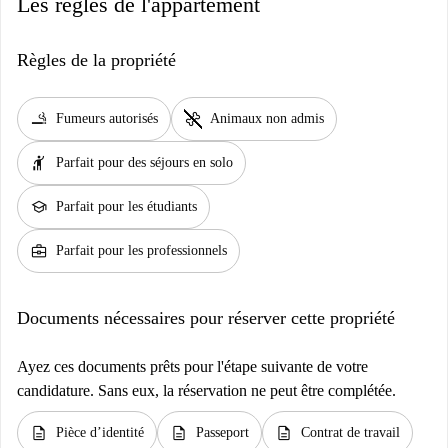
Les règles de l'appartement
Règles de la propriété
smoking_rooms
pet_supplies
Fumeurs autorisés
Animaux non admis
hail
Parfait pour des séjours en solo
school
Parfait pour les étudiants
business_center
Parfait pour les professionnels
Documents nécessaires pour réserver cette propriété
Ayez ces documents prêts pour l'étape suivante de votre
candidature. Sans eux, la réservation ne peut être complétée.
description
description
description
Pièce d’identité
Passeport
Contrat de travail