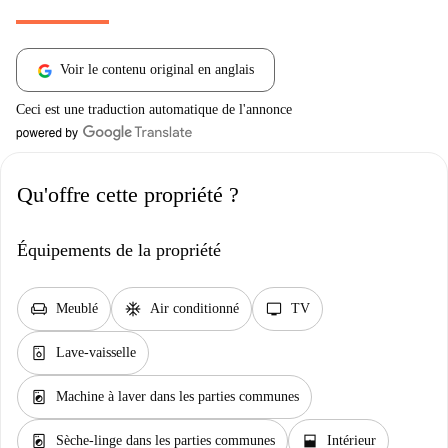
Voir le contenu original en anglais
Ceci est une traduction automatique de l'annonce
Qu'offre cette propriété ?
Équipements de la propriété
chair
ac_unit
tv
Meublé
Air conditionné
TV
dishwasher_gen
Lave-vaisselle
local_laundry_service
Machine à laver dans les parties communes
local_laundry_service
window_open
Sèche-linge dans les parties communes
Intérieur