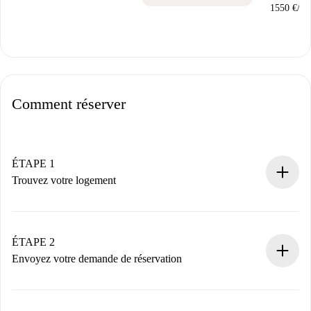
1550 €
/
mo
Comment réserver
ÉTAPE 1
Trouvez votre logement
Processus de réservation 100% en ligne.
Logements et Propriétaires vérifiés.
Vous disposez à l’avance de toutes les informations
ÉTAPE 2
nécessaires.
Envoyez votre demande de réservation
Envoyez les informations essentielles sur votre profil et
votre mode de paiement.