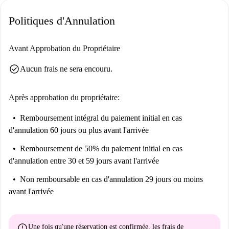
Vallcarca i els Penitents est un quartier charmant qui offre une
Politiques d'Annulation
atmosphère à la fois paisible et dynamique. À proximité, vous pourrez
visiter des sites emblématiques tels que la Statue de la Séléné, le Pont de
Vallcarca, le Mirador de l'Adrià et les Jardins de Mercè Rodoreda,
Avant Approbation du Propriétaire
accessibles à pied. Découvrez ce quartier culturel en réservant dès
check_circle
Aucun frais ne sera encouru.
aujourd'hui ce superbe studio à Barcelone !
Après approbation du propriétaire:
Remboursement intégral du paiement initial
en cas
d'annulation 60 jours ou plus avant l'arrivée
Remboursement de 50% du paiement initial
en cas
d'annulation entre 30 et 59 jours avant l'arrivée
Non remboursable
en cas d'annulation 29 jours ou moins
avant l'arrivée
error
Une fois qu'une réservation est confirmée, les frais de