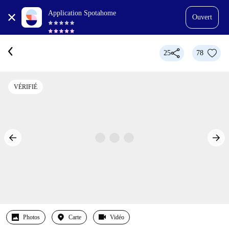
Application Spotahome
Ouvert
25
78
VÉRIFIÉ
Photos
Carte
Vidéo