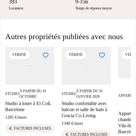
393
9-15h
Locataires
Temps de réponse moyen
Autres propriétés publiées avec nous
VÉRIFIÉ
VÉRIFIÉ
VÉRIF
À PARTIR DU 01
À PARTIR DU 01
STUDIO
STUDIO
■
■
APPARTE
OCTOBRE
JANVIER 2028
Studio à louer à El Coll,
Studio confortable avec
Barcelone
balcon et salle de bain à
Appartem
Gracia Co-Living
1285 €
/
mois
chambres 
1340 €
/
mois
Vila de G
euro
FACTURES INCLUSES
Barcelon
euro
FACTURES INCLUSES