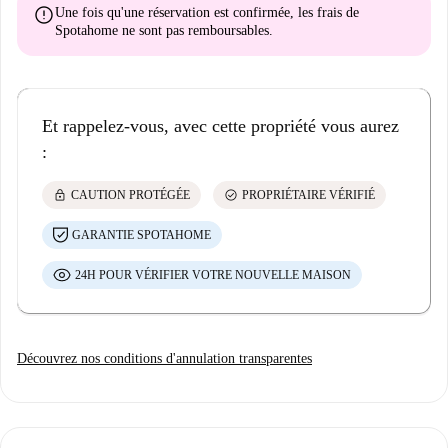
error
Une fois qu'une réservation est confirmée, les frais de
Spotahome
ne sont pas remboursables
.
Et rappelez-vous, avec cette propriété vous aurez
:
lock
check_circle
CAUTION PROTÉGÉE
PROPRIÉTAIRE VÉRIFIÉ
GARANTIE SPOTAHOME
24H POUR VÉRIFIER VOTRE NOUVELLE MAISON
Découvrez nos conditions d'annulation transparentes