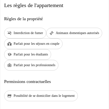
Les règles de l'appartement
Règles de la propriété
smoke_free
pet_supplies
Interdiction de fumer
Animaux domestiques autorisés
partner_heart
Parfait pour les séjours en couple
school
Parfait pour les étudiants
business_center
Parfait pour les professionnels
Permissions contractuelles
credit_score
Possibilité de se domicilier dans le logement