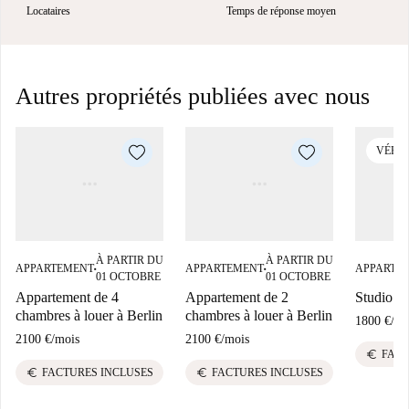
Locataires
Temps de réponse moyen
Autres propriétés publiées avec nous
VÉRIF
À PARTIR DU
À PARTIR DU
APPARTEMENT
APPARTEMENT
APPARTE
■
■
01 OCTOBRE
01 OCTOBRE
Appartement de 4
Appartement de 2
Studio à 
chambres à louer à Berlin
chambres à louer à Berlin
1800 €
/
mo
2100 €
/
mois
2100 €
/
mois
euro
FACT
euro
euro
FACTURES INCLUSES
FACTURES INCLUSES