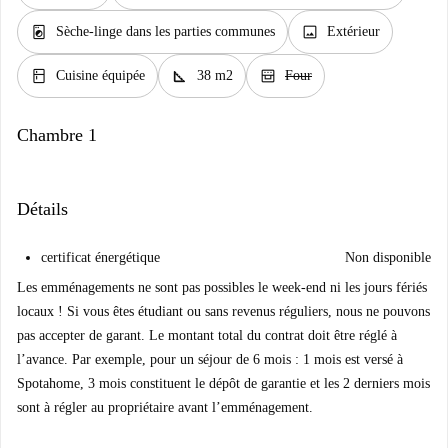
local_laundry_service
image
Sèche-linge dans les parties communes
Extérieur
kitchen
square_foot
oven_gen
Cuisine équipée
38 m2
Four
Chambre 1
Détails
certificat énergétique
Non disponible
Les emménagements ne sont pas possibles le week-end ni les jours fériés
locaux ! Si vous êtes étudiant ou sans revenus réguliers, nous ne pouvons
pas accepter de garant. Le montant total du contrat doit être réglé à
l’avance. Par exemple, pour un séjour de 6 mois : 1 mois est versé à
Spotahome, 3 mois constituent le dépôt de garantie et les 2 derniers mois
sont à régler au propriétaire avant l’emménagement.