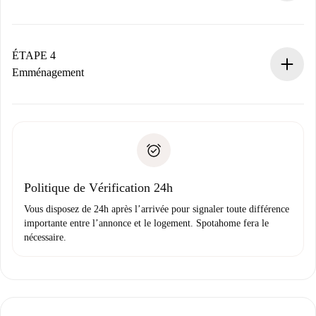
Le propriétaire dispose de 24 heures pour confirmer.
Si accepté, nous vous facturerons et vous mettrons en
contact avec le propriétaire.
ÉTAPE 4
Si refusé : aucun prélèvement et nous vous proposerons
Emménagement
d’autres options.
Accordez avec le propriétaire les détails de votre arrivée,
Documents requis si votre logement est «
Spotahome plus
remise des clés, etc.
».
Spotahome transférera le premier paiement au propriétaire
Pièce d’identité ou Passeport
uniquement si aucun problème n'est signalé.
Justificatif de solvabilité
Domiciliation bancaire
Politique de Vérification 24h
Vous disposez de 24h après l’arrivée pour signaler toute différence
importante entre l’annonce et le logement. Spotahome fera le
nécessaire.