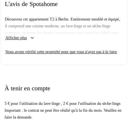
L'avis de Spotahome
Découvrez cet appartement T2 à Berlin. Entièrement meublé et équipé,
il comprend une cuisine moderne, un lave-linge et un sèche-linge
communs, et toutes les charges importantes sont comprises. Idéal pour
keyboard_arrow_down
Afficher plus
tous types de locataires, professionnels, étudiants, Erasmus et couples.
Spotahome a personnellement inspecté ce bien pour votre tranquillité
Nous avons vérifié cette propriété pour que vous n'ayez pas à le faire
d'esprit.
Situé à Berlin, cet appartement est proche de nombreux restaurants. Vous
trouverez à proximité les restaurants Bauernlümmel Gasthof, Rong Vang
et Sala Thai, ainsi que d'autres établissements gastronomiques comme
Lokal et Herman Schulz. Découvrez tout ce que Berlin a à offrir, à deux
À tenir en compte
pas de chez vous.
5 € pour l'utilisation du lave-linge ; 2 € pour l'utilisation du sèche-linge.
Important : le contrat ne peut être résilié qu'à la fin du mois. Veuillez en
faire la demande.