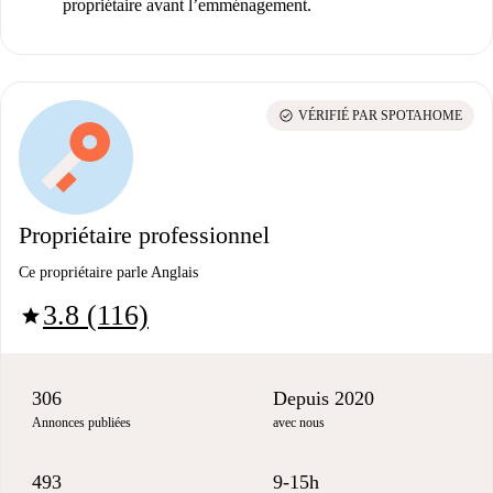
propriétaire avant l’emménagement.
check_circle
VÉRIFIÉ PAR SPOTAHOME
Propriétaire professionnel
Ce propriétaire parle Anglais
3.8 (116)
star
306
Depuis 2020
Annonces publiées
avec nous
493
9-15h