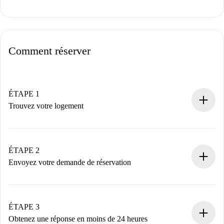
Comment réserver
ÉTAPE 1
Trouvez votre logement
Processus de réservation 100% en ligne.
Logements et Propriétaires vérifiés.
Vous disposez à l’avance de toutes les informations
ÉTAPE 2
nécessaires.
Envoyez votre demande de réservation
Envoyez les informations essentielles sur votre profil et
votre mode de paiement.
Nous ne vous facturerons rien tant que le propriétaire
ÉTAPE 3
n’aura pas accepté.
Obtenez une réponse en moins de 24 heures