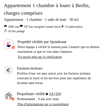
Appartement 1 chambre à louer à Berlin,
charges comprises
Appartement
1
chambre
1
salle de bain
38
m2
visibility
favorite
person
1006
vues
197
fois enregistré comme favori
12
intéressé(es)
ios_share
10
fois partagé
Propriété vérifiée par Spotahome
Notre équipe a vérifié la maison pour s'assurer que tu obtiens
exactement ce que tu vois dans l'annonce.
En savoir plus sur la vérification
Factures incluses
euro
Profitez d'une vie sans soucis avec les factures incluses,
couvrant le loyer et les services pour une expérience de
location sans tracas.
star
Propriétaire vérifié
3.8 (116)
Professionnel
·
6 ans
avec nous
Plus d'informations sur ce propriétaire