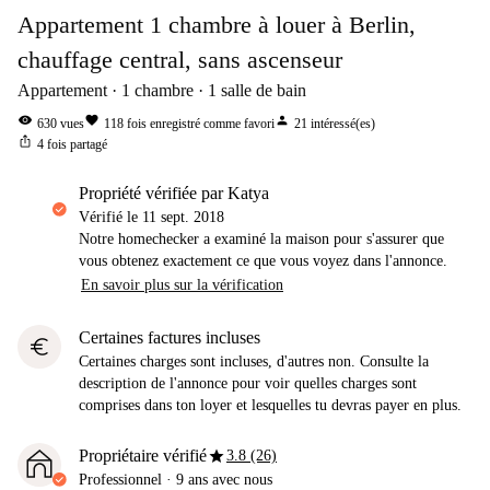
Appartement 1 chambre à louer à Berlin,
chauffage central, sans ascenseur
Appartement
1
chambre
1
salle de bain
visibility
favorite
person
630
vues
118
fois enregistré comme favori
21
intéressé(es)
ios_share
4
fois partagé
propriété vérifiée par Katya
Vérifié le
11 sept. 2018
Notre homechecker a examiné la maison pour s'assurer que
vous obtenez exactement ce que vous voyez dans l'annonce.
En savoir plus sur la vérification
Certaines factures incluses
euro
Certaines charges sont incluses, d'autres non. Consulte la
description de l'annonce pour voir quelles charges sont
comprises dans ton loyer et lesquelles tu devras payer en plus.
star
Propriétaire vérifié
3.8 (26)
Professionnel
·
9 ans
avec nous