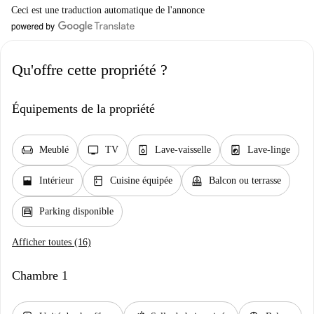
Ceci est une traduction automatique de l'annonce
Qu'offre cette propriété ?
Équipements de la propriété
chair
tv
dishwasher_gen
local_laundry_service
Meublé
TV
Lave-vaisselle
Lave-linge
window_open
kitchen
balcony
Intérieur
Cuisine équipée
Balcon ou terrasse
garage
Parking disponible
Afficher toutes (16)
Chambre 1