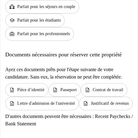
partner_heart
Parfait pour les séjours en couple
school
Parfait pour les étudiants
business_center
Parfait pour les professionnels
Documents nécessaires pour réserver cette propriété
Ayez ces documents prêts pour l'étape suivante de votre
candidature. Sans eux, la réservation ne peut être complétée.
description
description
description
Pièce d’identité
Passeport
Contrat de travail
description
description
Lettre d'admission de l'université
Justificatif de revenus
D'autres documents peuvent être nécessaires :
Recent Paychecks /
Bank Statement