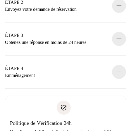
Vous disposez à l’avance de toutes les informations
ÉTAPE 2
nécessaires.
Envoyez votre demande de réservation
Envoyez les informations essentielles sur votre profil et
votre mode de paiement.
Nous ne vous facturerons rien tant que le propriétaire
ÉTAPE 3
n’aura pas accepté.
Obtenez une réponse en moins de 24 heures
Le propriétaire dispose de 24 heures pour confirmer.
Si accepté, nous vous facturerons et vous mettrons en
contact avec le propriétaire.
ÉTAPE 4
Si refusé : aucun prélèvement et nous vous proposerons
Emménagement
d’autres options.
Accordez avec le propriétaire les détails de votre arrivée,
Documents requis si votre logement est «
Spotahome plus
remise des clés, etc.
».
Spotahome transférera le premier paiement au propriétaire
Pièce d’identité ou Passeport
uniquement si aucun problème n'est signalé.
Justificatif de solvabilité
Domiciliation bancaire
Politique de Vérification 24h