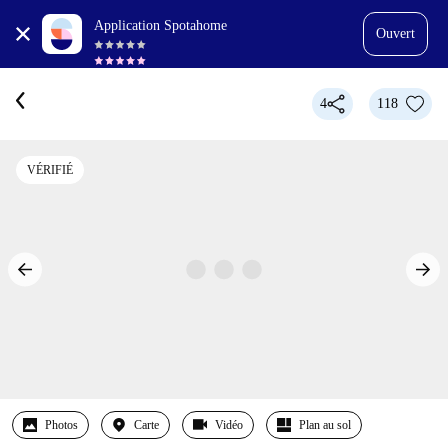
Application Spotahome
Ouvert
4
118
VÉRIFIÉ
Photos
Carte
Vidéo
Plan au sol