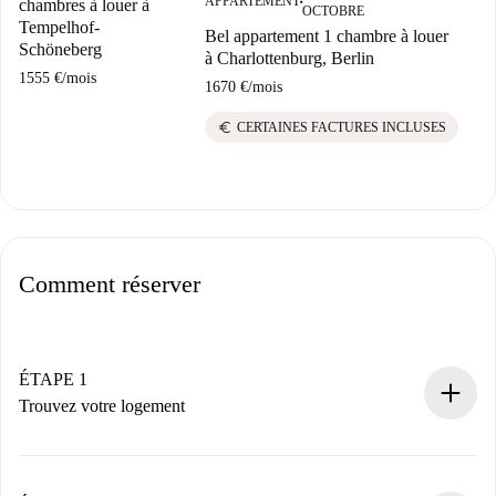
APPARTEMENT
chambres à louer à
■
OCTOBRE
S
Tempelhof-
Bel appartement 1 chambre à louer
C
Schöneberg
à Charlottenburg, Berlin
1
1555 €
/
mois
1670 €
/
mois
euro
CERTAINES FACTURES INCLUSES
Comment réserver
ÉTAPE 1
Trouvez votre logement
Processus de réservation 100% en ligne.
Logements et Propriétaires vérifiés.