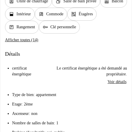
water_heater
soap
balcony
Unité de chauffage
Salle de bain privée
Balcon
window_open
dresser
shelves
Intérieur
Commode
Étagères
package
key
Rangement
Clé personnelle
Afficher toutes (14)
Détails
certificat
Le certificat énergétique a été demandé au
énergétique
propriétaire.
Voir détails
Type de bien: appartement
Etage: 2ème
Ascenseur: non
Nombre de salles de bain: 1