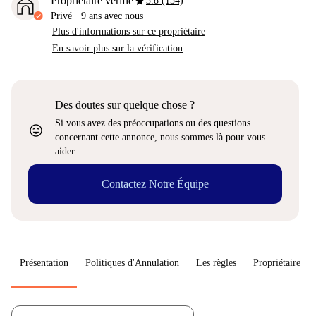
star
Propriétaire vérifié
3.8 (154)
Privé
·
9 ans
avec nous
Plus d'informations sur ce propriétaire
En savoir plus sur la vérification
Des doutes sur quelque chose ?
Si vous avez des préoccupations ou des questions
sentiment_very_satisfied
concernant cette annonce, nous sommes là pour vous
aider.
Contactez Notre Équipe
Présentation
Politiques d'Annulation
Les règles
Propriétaire