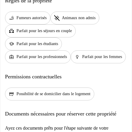
Règles de la propriété
smoking_rooms
pet_supplies
Fumeurs autorisés
Animaux non admis
partner_heart
Parfait pour les séjours en couple
school
Parfait pour les étudiants
business_center
female
Parfait pour les professionnels
Parfait pour les femmes
Permissions contractuelles
credit_score
Possibilité de se domicilier dans le logement
Documents nécessaires pour réserver cette propriété
Ayez ces documents prêts pour l'étape suivante de votre