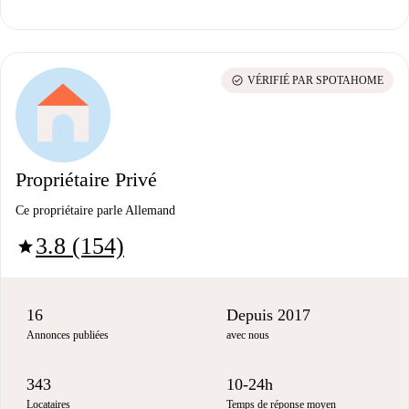
check_circle
VÉRIFIÉ PAR SPOTAHOME
Propriétaire Privé
Ce propriétaire parle Allemand
3.8 (154)
star
16
Depuis 2017
Annonces publiées
avec nous
343
10-24h
Locataires
Temps de réponse moyen