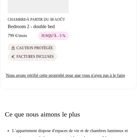
magasins, des cafés et des restaurants tous à 2 minutes à pied. Essayez les
gâteaux proposés au fantastique Bakery Pawlik juste au coin de la rue,
ou prenez le goût du Mexique sur votre propre rue. Avec des liens
CHAMBRE
À PARTIR DU 08 AOÛT
■
fantastiques vers les transports publics et un parc au bout de votre route,
Bedroom 2 - double bed
vous adorerez vivre ici.
799 €
/
mois
JUSQU'À - 5 %
lock
CAUTION PROTÉGÉE
euro
FACTURES INCLUSES
Nous avons vérifié cette propriété pour que vous n'ayez pas à le faire
Ce que nous aimons le plus
L'appartement dispose d'espaces de vie et de chambres lumineux et