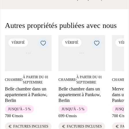
Autres propriétés publiées avec nous
VÉRIFIÉ
VÉRIFIÉ
VÉRIF
À PARTIR DU 01
À PARTIR DU 01
CHAMBRE
CHAMBRE
CHAMBR
■
■
SEPTEMBRE
SEPTEMBRE
Belle chambre dans un
Belle chambre dans un
Merveill
appartement à Pankow,
appartement à Pankow,
dans un 
Berlin
Berlin
Pankow, 
JUSQU'À - 5 %
JUSQU'À - 5 %
JUSQU'À
700 €
/
mois
699 €
/
mois
700 €
/
moi
euro
euro
euro
FACTURES INCLUSES
FACTURES INCLUSES
FACT