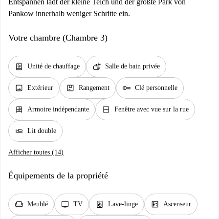
Entspannen lädt der kleine Teich und der größte Park von
Pankow innerhalb weniger Schritte ein.
Votre chambre (Chambre 3)
water_heater
soap
Unité de chauffage
Salle de bain privée
image
package
key
Extérieur
Rangement
Clé personnelle
dresser
window_closed
Armoire indépendante
Fenêtre avec vue sur la rue
airline_seat_flat
Lit double
Afficher toutes (14)
Équipements de la propriété
chair
tv
local_laundry_service
elevator
Meublé
TV
Lave-linge
Ascenseur