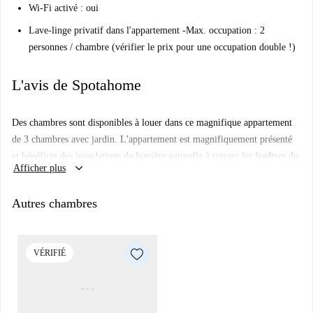
Wi-Fi activé : oui
Lave-linge privatif dans l'appartement -Max. occupation : 2
personnes / chambre (vérifier le prix pour une occupation double !)
L'avis de Spotahome
Des chambres sont disponibles à louer dans ce magnifique appartement
de 3 chambres avec jardin. L'appartement est magnifiquement présenté
et bénéficie des inondations de lumière naturelle à travers les fenêtres du
keyboard_arrow_down
Afficher plus
sol au plafond. La cuisine ouverte et le salon sont spacieux et un endroit
fantastique pour passer du temps.
Autres chambres
Il y a deux canapés confortables et une grande table à manger parfaite
pour se divertir. Sortez à la terrasse avec une bière ou simplement pour
profiter du soleil du soir. Vous vous sentirez chez vous ici en un rien de
VÉRIFIÉ
temps!
L'appartement est situé dans un quartier calme de Pankow. Vous aurez
tout ce dont vous avez besoin directement à votre porte avec des