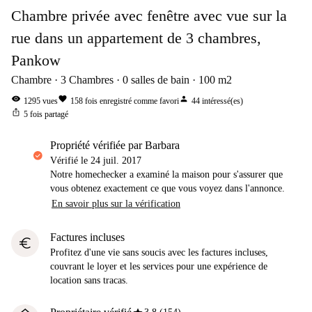
Chambre privée avec fenêtre avec vue sur la
rue dans un appartement de 3 chambres,
Pankow
Chambre
3
Chambres
0
salles de bain
100
m2
visibility
favorite
person
1295
vues
158
fois enregistré comme favori
44
intéressé(es)
ios_share
5
fois partagé
propriété vérifiée par Barbara
Vérifié le
24 juil. 2017
Notre homechecker a examiné la maison pour s'assurer que
vous obtenez exactement ce que vous voyez dans l'annonce.
En savoir plus sur la vérification
Factures incluses
euro
Profitez d'une vie sans soucis avec les factures incluses,
couvrant le loyer et les services pour une expérience de
location sans tracas.