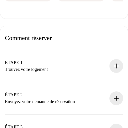
Comment réserver
ÉTAPE 1
Trouvez votre logement
Processus de réservation 100% en ligne.
Logements et Propriétaires vérifiés.
Vous disposez à l’avance de toutes les informations
ÉTAPE 2
nécessaires.
Envoyez votre demande de réservation
Envoyez les informations essentielles sur votre profil et
votre mode de paiement.
Nous ne vous facturerons rien tant que le propriétaire
ÉTAPE 3