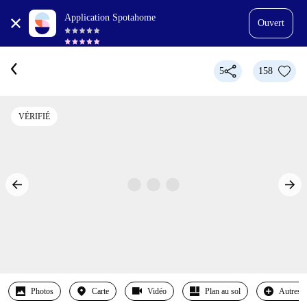
Application Spotahome
Ouvert
5
158
VÉRIFIÉ
Photos
Carte
Vidéo
Plan au sol
Autres 