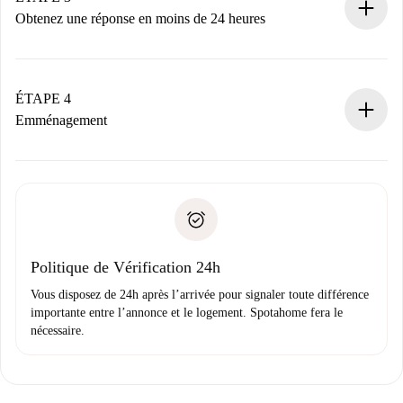
n’aura pas accepté.
Obtenez une réponse en moins de 24 heures
Le propriétaire dispose de 24 heures pour confirmer.
Si accepté, nous vous facturerons et vous mettrons en
contact avec le propriétaire.
ÉTAPE 4
Si refusé : aucun prélèvement et nous vous proposerons
Emménagement
d’autres options.
Accordez avec le propriétaire les détails de votre arrivée,
Documents requis si votre logement est «
Spotahome plus
remise des clés, etc.
».
Spotahome transférera le premier paiement au propriétaire
Pièce d’identité ou Passeport
uniquement si aucun problème n'est signalé.
Justificatif de solvabilité
Domiciliation bancaire
Politique de Vérification 24h
Vous disposez de 24h après l’arrivée pour signaler toute différence
importante entre l’annonce et le logement. Spotahome fera le
nécessaire.