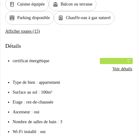
kitchen
balcony
Cuisine équipée
Balcon ou terrasse
garage
water_heater
Parking disponible
Chauffe-eau à gaz naturel
Afficher toutes (15)
Détails
certificat énergétique
C
Voir détails
Type de bien : appartement
Surface au sol : 100m²
Etage : rez-de-chaussée
Ascenseur : oui
Nombre de salles de bain : 3
Wi-Fi installé : oui