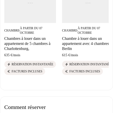
À PARTIR DU 07
À PARTIR DU 07
CHAMBRE
CHAMBRE
■
■
OCTOBRE
OCTOBRE
Chambres à louer dans un
Chambre à louer dans un
appartement de 5 chambres à
appartement avec 4 chambres à
Charlottenburg,
Berlin
635 €
/
mois
615 €
/
mois
electric_bolt
electric_bolt
RÉSERVATION INSTANTANÉE
RÉSERVATION INSTANTANÉE
euro
euro
FACTURES INCLUSES
FACTURES INCLUSES
Comment réserver