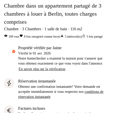
Chambre dans un appartement partagé de 3
chambres à louer à Berlin, toutes charges
comprises
Chambre
3
Chambres
1
salle de bain
116
m2
visibility
favorite
person
ios_share
169
vues
8
fois enregistré comme favori
5
intéressé(es)
5
fois partagé
propriété vérifiée par Jaime
Vérifié le
01 avr. 2026
Notre homechecker a examiné la maison pour s'assurer que
vous obtenez exactement ce que vous voyez dans l'annonce.
En savoir plus sur la vérification
Réservation instantanée
Obtenez une confirmation instantanée! Votre demande est
acceptée immédiatement si vous respectez nos
conditions de
réservation instantanée
Factures incluses
euro