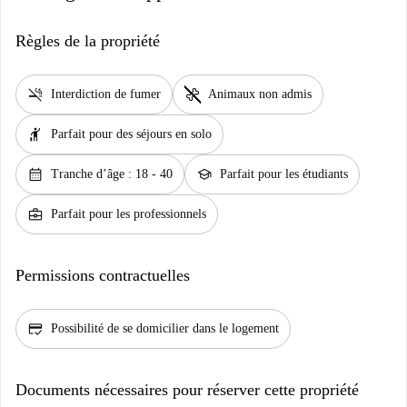
Règles de la propriété
smoke_free
pet_supplies
Interdiction de fumer
Animaux non admis
hail
Parfait pour des séjours en solo
calendar_month
school
Tranche d’âge : 18 - 40
Parfait pour les étudiants
business_center
Parfait pour les professionnels
Permissions contractuelles
credit_score
Possibilité de se domicilier dans le logement
Documents nécessaires pour réserver cette propriété