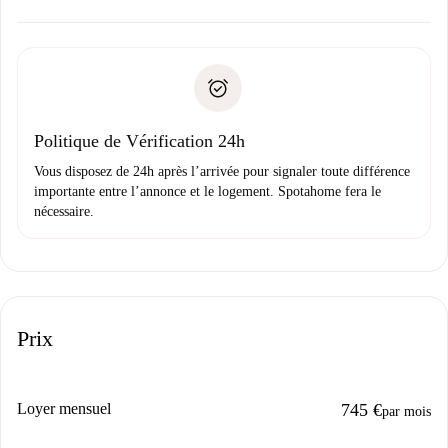
d’autres options.
Accordez avec le propriétaire les détails de votre arrivée,
Documents requis si votre logement est «
Spotahome plus
remise des clés, etc.
».
Spotahome transférera le premier paiement au propriétaire
Pièce d’identité ou Passeport
uniquement si aucun problème n'est signalé.
Justificatif de solvabilité
Domiciliation bancaire
Politique de Vérification 24h
Vous disposez de 24h après l’arrivée pour signaler toute différence
importante entre l’annonce et le logement. Spotahome fera le
nécessaire.
Prix
Loyer mensuel
745 €
par mois