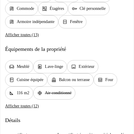
dresser
shelves
key
Commode
Étagères
Clé personnelle
dresser
window_closed
Armoire indépendante
Fenêtre
Afficher toutes (13)
Équipements de la propriété
chair
local_laundry_service
image
Meublé
Lave-linge
Extérieur
kitchen
balcony
oven_gen
Cuisine équipée
Balcon ou terrasse
Four
square_foot
ac_unit
116 m2
Air conditionné
Afficher toutes (12)
Détails