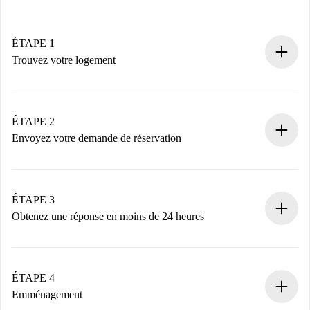
ÉTAPE 1
Trouvez votre logement
Processus de réservation 100% en ligne.
Logements et Propriétaires vérifiés.
Vous disposez à l’avance de toutes les informations
ÉTAPE 2
nécessaires.
Envoyez votre demande de réservation
Envoyez les informations essentielles sur votre profil et
votre mode de paiement.
Nous ne vous facturerons rien tant que le propriétaire
ÉTAPE 3
n’aura pas accepté.
Obtenez une réponse en moins de 24 heures
Le propriétaire dispose de 24 heures pour confirmer.
Si accepté, nous vous facturerons et vous mettrons en
contact avec le propriétaire.
ÉTAPE 4
Si refusé : aucun prélèvement et nous vous proposerons
Emménagement