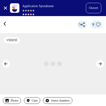
Application Spotahome
Ouvert
5
8
VÉRIFIÉ
Photos
Carte
Autres chambres