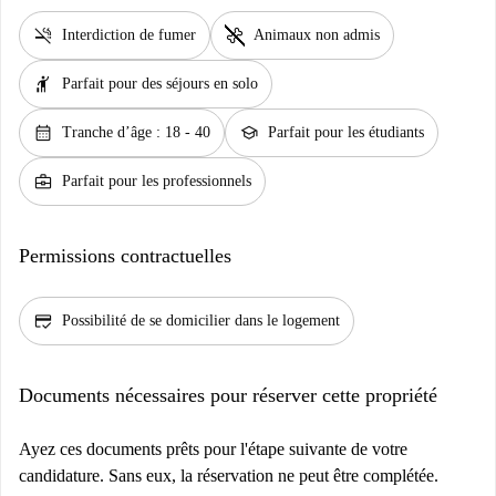
smoke_free
pet_supplies
Interdiction de fumer
Animaux non admis
hail
Parfait pour des séjours en solo
calendar_month
school
Tranche d’âge : 18 - 40
Parfait pour les étudiants
business_center
Parfait pour les professionnels
Permissions contractuelles
credit_score
Possibilité de se domicilier dans le logement
Documents nécessaires pour réserver cette propriété
Ayez ces documents prêts pour l'étape suivante de votre
candidature. Sans eux, la réservation ne peut être complétée.