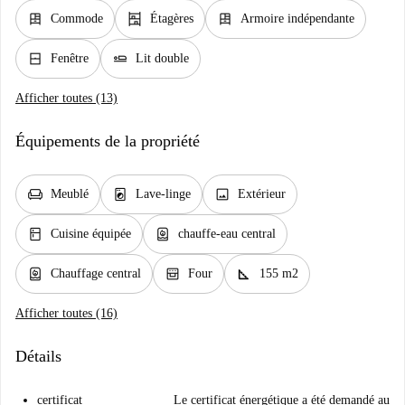
dresser
shelves
dresser
Commode
Étagères
Armoire indépendante
window_closed
airline_seat_flat
Fenêtre
Lit double
Afficher toutes (13)
Équipements de la propriété
chair
local_laundry_service
image
Meublé
Lave-linge
Extérieur
kitchen
water_heater
Cuisine équipée
chauffe-eau central
water_heater
oven_gen
square_foot
Chauffage central
Four
155 m2
Afficher toutes (16)
Détails
certificat
Le certificat énergétique a été demandé au