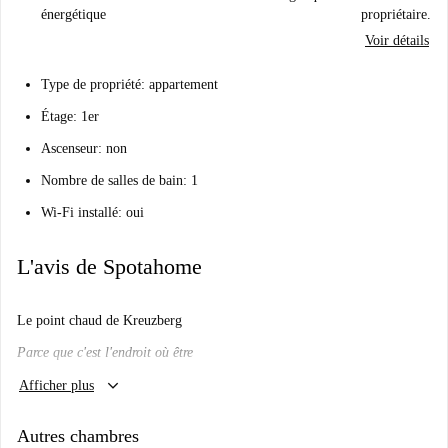
énergétique
propriétaire.
Voir détails
Type de propriété: appartement
Étage: 1er
Ascenseur: non
Nombre de salles de bain: 1
Wi-Fi installé: oui
L'avis de Spotahome
Le point chaud de Kreuzberg
Parce que c'est l'endroit où être
keyboard_arrow_down
Vais-je l'aimer ici?
Afficher plus
Nous le pensons
Autres chambres