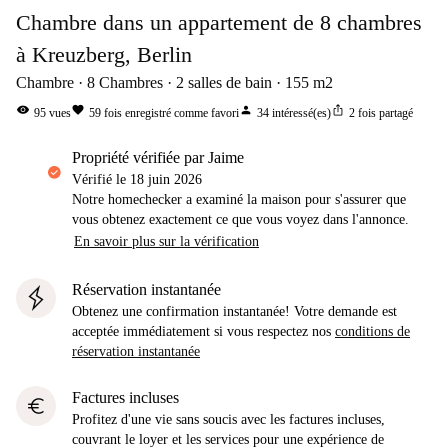
Chambre dans un appartement de 8 chambres
à Kreuzberg, Berlin
Chambre
8
Chambres
2
salles de bain
155
m2
visibility
favorite
person
ios_share
95
vues
59
fois enregistré comme favori
34
intéressé(es)
2
fois partagé
propriété vérifiée par Jaime
Vérifié le
18 juin 2026
Notre homechecker a examiné la maison pour s'assurer que
vous obtenez exactement ce que vous voyez dans l'annonce.
En savoir plus sur la vérification
Réservation instantanée
Obtenez une confirmation instantanée! Votre demande est
acceptée immédiatement si vous respectez nos
conditions de
réservation instantanée
Factures incluses
euro
Profitez d'une vie sans soucis avec les factures incluses,
couvrant le loyer et les services pour une expérience de