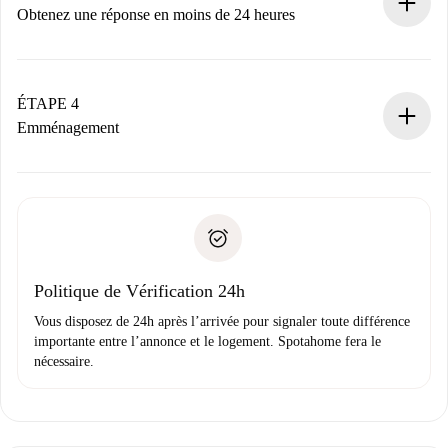
n’aura pas accepté.
Obtenez une réponse en moins de 24 heures
Le propriétaire dispose de 24 heures pour confirmer.
Si accepté, nous vous facturerons et vous mettrons en
contact avec le propriétaire.
ÉTAPE 4
Si refusé : aucun prélèvement et nous vous proposerons
Emménagement
d’autres options.
Accordez avec le propriétaire les détails de votre arrivée,
Documents requis si votre logement est «
Spotahome plus
remise des clés, etc.
».
Spotahome transférera le premier paiement au propriétaire
Pièce d’identité ou Passeport
uniquement si aucun problème n'est signalé.
Justificatif de solvabilité
Domiciliation bancaire
Politique de Vérification 24h
Vous disposez de 24h après l’arrivée pour signaler toute différence
importante entre l’annonce et le logement. Spotahome fera le
nécessaire.