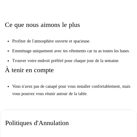
spacieuse.
Votre Homechecker, Jaime, a dit:
«J'ai vraiment aimé cette propriété. Il y a beaucoup de choses à faire
Ce que nous aimons le plus
autour. "
Donnez-le-moi directement ...
Profiter de l'atmosphère ouverte et spacieuse.
Il s'agit d'un appartement de 8 chambres situé au 1er étage de la rue
Emménage uniquement avec tes vêtements car tu as toutes les bases.
Lübbener Straße, à Berlin. Il y a des chambres ensoleillées et meublées à
Trouver votre endroit préféré pour chaque jour de la semaine.
louer dans cette grande propriété rénovée.
À tenir en compte
Il est parfait pour les étudiants et les professionnels qui souhaitent vivre
dans la ville animée de Kreuzberg et qui souhaitent rentrer chez eux dans
une communauté.
Vous n'avez pas de canapé pour vous installer confortablement, mais
vous pourrez vous réunir autour de la table.
Politiques d'Annulation