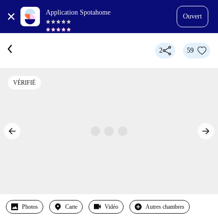
Application Spotahome
Ouvert
2
59
VÉRIFIÉ
Photos
Carte
Vidéo
Autres chambres