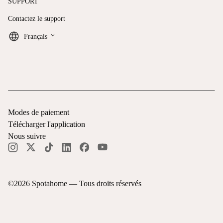
SUPPORT
Contactez le support
keyboard_arrow_down
Français
Modes de paiement
Télécharger l'application
Nous suivre
©
2026
Spotahome —
Tous droits réservés