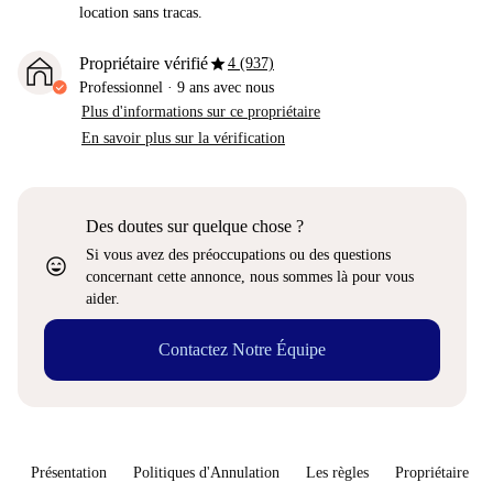
location sans tracas.
star
Propriétaire vérifié
4 (937)
Professionnel
·
9 ans
avec nous
Plus d'informations sur ce propriétaire
En savoir plus sur la vérification
Des doutes sur quelque chose ?
Si vous avez des préoccupations ou des questions
sentiment_very_satisfied
concernant cette annonce, nous sommes là pour vous
aider.
Contactez Notre Équipe
Présentation
Politiques d'Annulation
Les règles
Propriétaire