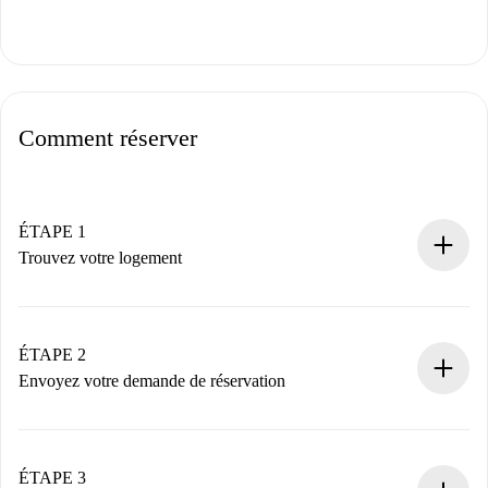
Comment réserver
ÉTAPE 1
Trouvez votre logement
Processus de réservation 100% en ligne.
Logements et Propriétaires vérifiés.
Vous disposez à l’avance de toutes les informations
ÉTAPE 2
nécessaires.
Envoyez votre demande de réservation
Envoyez les informations essentielles sur votre profil et
votre mode de paiement.
Nous ne vous facturerons rien tant que le propriétaire
ÉTAPE 3