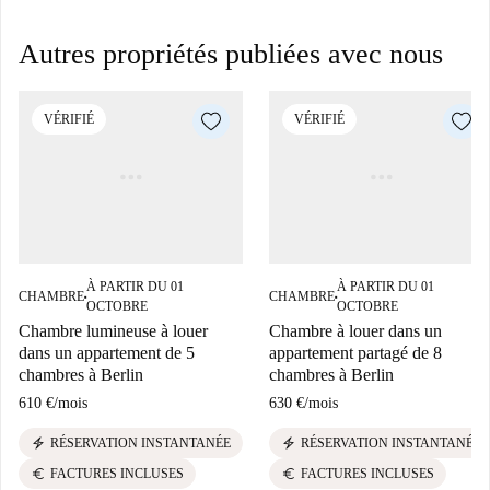
Autres propriétés publiées avec nous
VÉRIFIÉ
VÉRIFIÉ
À PARTIR DU 01
À PARTIR DU 01
CHAMBRE
CHAMBRE
■
■
OCTOBRE
OCTOBRE
Chambre lumineuse à louer
Chambre à louer dans un
dans un appartement de 5
appartement partagé de 8
chambres à Berlin
chambres à Berlin
610 €
/
mois
630 €
/
mois
electric_bolt
electric_bolt
RÉSERVATION INSTANTANÉE
RÉSERVATION INSTANTANÉE
euro
euro
FACTURES INCLUSES
FACTURES INCLUSES